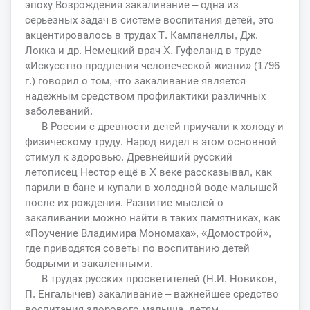
эпоху Возрождения закаливание – одна из
серьезных задач в системе воспитания детей, это
акцентировалось в трудах Т. Кампанеллы, Дж.
Локка и др. Немецкий врач X. Гуфеланд в труде
«Искусство продления человеческой жизни» (1796
г.) говорил о том, что закаливание является
надежным средством профилактики различных
заболеваний.
В России с древности детей приучали к холоду и
физическому труду. Народ видел в этом основной
стимул к здоровью. Древнейший русский
летописец Нестор ещё в X веке рассказывал, как
парили в бане и купали в холодной воде малышей
после их рождения. Развитие мыслей о
закаливании можно найти в таких памятниках, как
«Поучение Владимира Мономаха», «Домострой»,
где приводятся советы по воспитанию детей
бодрыми и закаленными.
В трудах русских просветителей (Н.И. Новиков,
П. Енгалычев) закаливание – важнейшее средство
воспитания здорового малыша, детям