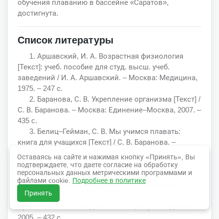
обучения плаванию в бассейне «Саратов»,
достигнута.
Список литературы
1. Аршавский, И. А. Возрастная физиология
[Текст]: учеб. пособие для студ. высш. учеб.
заведений / И. А. Аршавский. – Москва: Медицина,
1975. – 247 с.
2. Баранова, С. В. Укрепление организма [Текст] /
С. В. Баранова. – Москва: Единение–Москва, 2007. –
435 c.
3. Белиц–Гейман, С. В. Мы учимся плавать:
книга для учащихся [Текст] / С. В. Баранова. –
Москва: Просвещение, 1987. – 80 с.
Оставаясь на сайте и нажимая кнопку «Принять», Вы
4. Булгакова, Н. Ж. Оздоровительное, лечебное
подтверждаете, что даете согласие на обработку
персональных данных метрическими программами и
и адаптивное плавание [Текст]: Учеб. пособие для
файлами cookie.
Подробнее в политике
студ. высш. учеб. заведений / Н. Ж. Булгакова, С. Н.
Принять
Морозов, О. И. Попов и др.; под ред. Н. Ж.
Булгаковой. – М.: Издательский центр «Академия»,
2005. – 432 с.