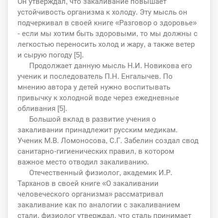
Он утверждал, что закаливание повышает
устойчивость организма к холоду. Эту мысль он
подчеркивал в своей книге «Разговор о здоровье»
- если мы хотим быть здоровыми, то мы должны с
легкостью переносить холод и жару, а также ветер
и сырую погоду [5].
Продолжает данную мысль Н.И. Новикова его
ученик и последователь П.Н. Енгалычев. По
мнению автора у детей нужно воспитывать
привычку к холодной воде через ежедневные
обливания [5].
Большой вклад в развитие учения о
закаливании принадлежит русским медикам.
Ученик М.В. Ломоносова, С.Г. Забелин создал свод
санитарно-гигиенических правил, в котором
важное место отводил закаливанию.
Отечественный физиолог, академик И.Р.
Тарханов в своей книге «О закаливании
человеческого организма» рассматривал
закаливание как по аналогии с закаливанием
стали, физиолог утверждал, что сталь принимает