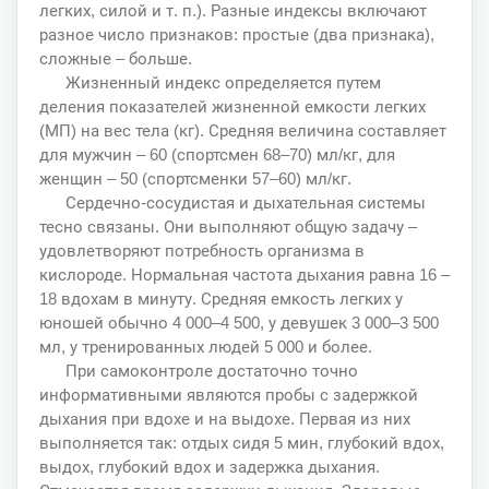
легких, силой и т. п.). Разные индексы включают
разное число признаков: простые (два признака),
сложные – больше.
Жизненный индекс определяется путем
деления показателей жизненной емкости легких
(МП) на вес тела (кг). Средняя величина составляет
для мужчин – 60 (спортсмен 68–70) мл/кг, для
женщин – 50 (спортсменки 57–60) мл/кг.
Сердечно-сосудистая и дыхательная системы
тесно связаны. Они выполняют общую задачу –
удовлетворяют потребность организма в
кислороде. Нормальная частота дыхания равна 16 –
18 вдохам в минуту. Средняя емкость легких у
юношей обычно 4 000–4 500, у девушек 3 000–3 500
мл, у тренированных людей 5 000 и более.
При самоконтроле достаточно точно
информативными являются пробы с задержкой
дыхания при вдохе и на выдохе. Первая из них
выполняется так: отдых сидя 5 мин, глубокий вдох,
выдох, глубокий вдох и задержка дыхания.