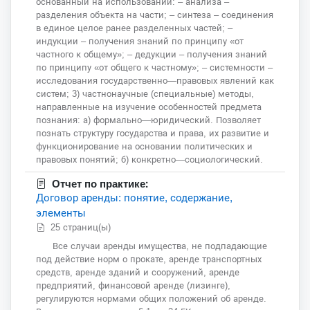
основанный на использовании: – анализа –
разделения объекта на части; – синтеза – соединения
в единое целое ранее разделенных частей; –
индукции – получения знаний по принципу «от
частного к общему»; – дедукции – получения знаний
по принципу «от общего к частному»; – системности –
исследования государственно—правовых явлений как
систем; 3) частнонаучные (специальные) методы,
направленные на изучение особенностей предмета
познания: а) формально—юридический. Позволяет
познать структуру государства и права, их развитие и
функционирование на основании политических и
правовых понятий; б) конкретно—социологический.
Отчет по практике:
Договор аренды: понятие, содержание,
элементы
25 страниц(ы)
Все случаи аренды имущества, не подпадающие
под действие норм о прокате, аренде транспортных
средств, аренде зданий и сооружений, аренде
предприятий, финансовой аренде (лизинге),
регулируются нормами общих положений об аренде.