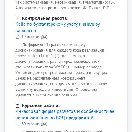
как систематизация, иерархизация, кумулятивность).
Анализируя интегративность науки, Ж. Пиаже, Б.Г.
Контрольная работа:
Кейс по бухгалтерскому учету и анализу
вариант 5
10 страниц(ы)
По формуле (1) рассчитаем ставку
дисконтирования для каждого года реализации
проекта: 1/〖(1+i)〗^t (1) где i – ставка
дисконтирования, равная средневзвешенной
стоимости капитала WACC; t – номер периода.
Умножив доход от реализации проекта в текущих
ценах на рассчитанный коэффициент
дисконтирования, определим дисконтированную
величину дохода и инвестиций. Определим
кумулятивные значения величин.
Курсовая работа:
Инкассовая форма расчетов и особенности ее
использования во ВЭД предприятий
30 страниц(ы)
С развитием внутренней и международной