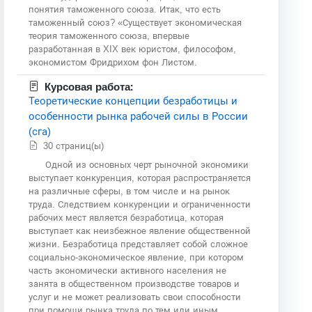
понятия таможенного союза. Итак, что есть
таможенный союз? «Существует экономическая
теория таможенного союза, впервые
разработанная в XIX век юристом, философом,
экономистом Фридрихом фон Листом.
Курсовая работа:
Теоретические концепции безработицы и
особенности рынка рабочей силы в России
(сга)
30 страниц(ы)
Одной из основных черт рыночной экономики
выступает конкуренция, которая распространяется
на различные сферы, в том числе и на рынок
труда. Следствием конкуренции и ограниченности
рабочих мест является безработица, которая
выступает как неизбежное явление общественной
жизни. Безработица представляет собой сложное
социально-экономическое явление, при котором
часть экономически активного населения не
занята в общественном производстве товаров и
услуг и не может реализовать свои способности
при помощи рынка труда по тем или иным