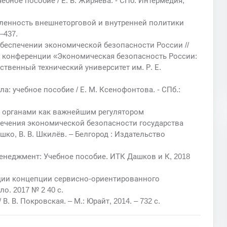
ебное пособие / Е. В. Жиряева. - СПб: Интермедия,
вленность внешнеторговой и внутренней политики
–437.
обеспечении экономической безопасности России //
й конференции «Экономическая безопасность России:
твенный технический университет им. Р. Е.
: учебное пособие / Е. М. Ксенофонтова. - СПб.:
и органами как важнейшим регулятором
ечения экономической безопасности государства
ушко, В. В. Шкилёв. – Белгород : Издательство
менеджмент: Учебное пособие. ИТК Дашков и К, 2018
ации концепции сервисно-ориентированного
. 2017 № 2 40 с.
В. В. Покровская. – М.: Юрайт, 2014. – 732 с.