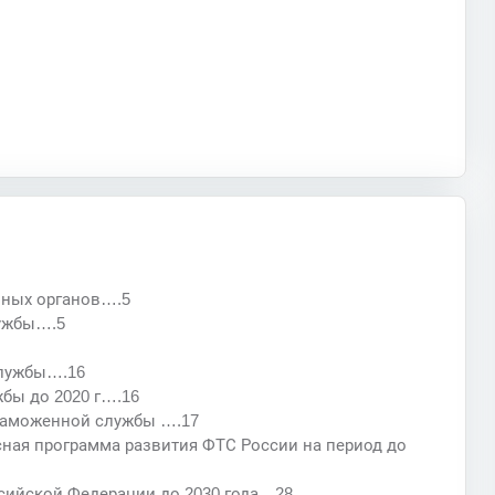
нных органов….5
лужбы….5
службы….16
жбы до 2020 г….16
 таможенной службы ….17
сная программа развития ФТС России на период до
ссийской Федерации до 2030 года…28