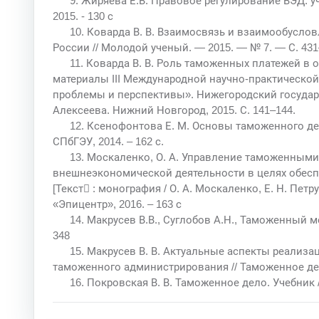
9. Жиряева Е.В. Правовое регулирование ВЭД: уч
2015. - 130 с
10. Коварда В. В. Взаимосвязь и взаимообусло
России // Молодой ученый. — 2015. — № 7. — С. 431
11. Коварда В. В. Роль таможенных платежей в 
материалы III Международной научно-практическо
проблемы и перспективы». Нижегородский государс
Алексеева. Нижний Новгород, 2015. С. 141–144.
12. Ксенофонтова Е. М. Основы таможенного дела
СПбГЭУ, 2014. – 162 с.
13. Москаленко, О. А. Управление таможенным
внешнеэкономической деятельности в целях обесп
[Текст : монография / О. А. Москаленко, Е. Н. Петр
«Эпицентр», 2016. – 163 с
14. Макрусев В.В., Суглобов А.Н., Таможенный 
348
15. Макрусев В. В. Актуальные аспекты реализ
таможенного администрирования // Таможенное дело
16. Покровская В. В. Таможенное дело. Учебник / 