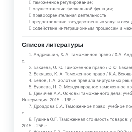
 таможенное регулирование;
 осуществление фискальной функции;
 правоохранительная деятельность;
предоставление государственных услуг и осу
 содействие интеграционным процессам и меж
Список литературы
1. Андриашин, Х. А. Таможенное право / Х.А. Анд
c.
2. Бакаева, О. Ю. Таможенное право / О.Ю. Бакаев
3. Бекяшев, К. А. Таможенное право / К.А. Бекяшев
4. Белов, Г.А. Золотые правила виртуозных решений
5. Буваева, Н. Э. Международное таможенное право 
6. Демичев А.А. Основы таможенного дела: учебни
Интермедия, 2015. - 188 c.
7. Дроздова С.А. Таможенное право: учебное посо
c.
8. Гущина О.Г. Таможенная стоимость товаров: уч
2015. - 256 c.