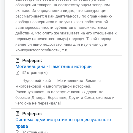
обращения товаров на соответствующем товарном
рынке». Из определения видно, что конкуренция
рассматривается как деятельность по ограничению
свободы соперников и не учитывает собственной
заинтересованности субъектов в положительном
действии, что опять же указывает на его отношение к
первому («отечественному») подходу. Такой подход
является явно недостаточным для изучения сути
конкурентоспособности, т.к.
Реферат:
Могилёвщина - Памятники истории
32 страниц(ы)
Чудесный край — Могилевщина. Земля с
многовековой и многотрудной историей.
Раскинувшаяся на перепутье важных дорог, по
берегам Днепра, Березины, Друти и Сожа, сколько и
чего она не перевидала!
Реферат:
Система административно-процессуального
права
32 страниц(ы)