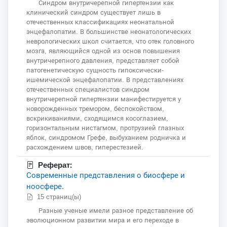
Синдром внутричерепной гипертензии как
клинический синдром существует лишь в
отечественных классификациях неонатальной
энцефалопатии. В большинстве неонатологических
неврологических школ считается, что отек головного
мозга, являющийся одной из основ повышения
внутричерепного давления, представляет собой
патогенетическую сущность гипоксически-
ишемической энцефалопатии. В представлениях
отечественных специалистов синдром
внутричерепной гипертензии манифестируется у
новорожденных тремором, беспокойством,
вскрикиваниями, сходящимся косоглазием,
горизонтальным нистагмом, протрузией глазных
яблок, синдромом Грефе, выбуханием родничка и
расхождением швов, гиперестезией.
Реферат:
Современные представления о биосфере и
ноосфере.
15 страниц(ы)
Разные ученые имели разное представление об
эволюционном развитии мира и его переходе в