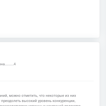
вина….….4
ний, можно отметить, что некоторые из них
т преодолеть высокий уровень конкуренции,
 руководителями успешных компаний являются