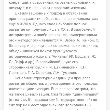
концепций, построенных на разных основаниях,
почему его и называют плюралистическим.
Цивилизационный подход в объяснении
процесса развития общества начал складываться
еще в XVIII в. Однако свое наиболее полное
развитие он получил лишь в XX в. В зарубежной
историографии наиболее яркими приверженцами
этой методологии являются М. Вебер, А. Тойнби, О.
Шпенглер и ряд крупных современных историков,
объединившихся вокруг французского
исторического журнала "Анналы" (Ф. Бродель, Ж.
Ле Гофф и др.). В российской науке его
сторонниками были Н.Я. Данилевский, К.Н.
Леонтьев, П.А. Сорокин, Л.Н. Гумилев.
Основной структурной единицей процесса
развития общества, с точки зрения этого подхода,
является цивилизация. Вначале рассмотрим, что
же такое цивилизация. Сам термин "цивилизация"
(от лат. civilis - гражданский, государственный) до
сих пор не имеет однозначного толкования. В