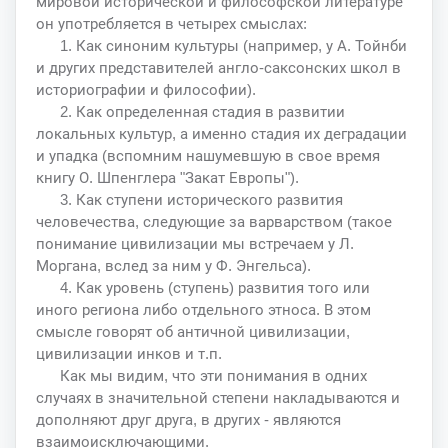
мировой исторической и философской литературе
он употребляется в четырех смыслах:
1. Как синоним культуры (например, у А. Тойнби
и других представителей англо-саксонских школ в
историографии и философии).
2. Как определенная стадия в развитии
локальных культур, а именно стадия их деградации
и упадка (вспомним нашумевшую в свое время
книгу О. Шпенглера "Закат Европы").
3. Как ступени исторического развития
человечества, следующие за варварством (такое
понимание цивилизации мы встречаем у Л.
Моргана, вслед за ним у Ф. Энгельса).
4. Как уровень (ступень) развития того или
иного региона либо отдельного этноса. В этом
смысле говорят об античной цивилизации,
цивилизации инков и т.п.
Как мы видим, что эти понимания в одних
случаях в значительной степени накладываются и
дополняют друг друга, в других - являются
взаимоисключающими.