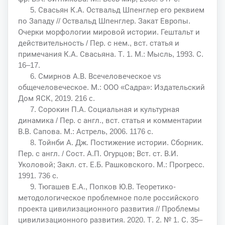
5. Свасьян К.А. Оствальд Шпенглер его реквием
по Западу // Оствальд Шпенглер. Закат Европы.
Очерки морфологии мировой истории. Гештальт и
действительность / Пер. с нем., вст. статья и
примечания К.А. Свасьяна. Т. 1. М.: Мысль, 1993. С.
16‒17.
6. Смирнов А.В. Всечеловеческое vs
общечеловеческое. М.: ООО «Садра»: Издательский
Дом ЯСК, 2019. 216 c.
7. Сорокин П.А. Социальная и культурная
динамика / Пер. с англ., вст. статья и комментарии
В.В. Сапова. М.: Астрель, 2006. 1176 с.
8. Тойнби А. Дж. Постижение истории. Сборник.
Пер. с англ. / Сост. А.П. Огурцов; Вст. ст. В.И.
Уколовой; Закл. ст. Е.Б. Рашковского. М.: Прогресс.
1991. 736 с.
9. Тюгашев Е.А., Попков Ю.В. Теоретико-
методологическое проблемное поле российского
проекта цивилизационного развития // Проблемы
цивилизационного развития. 2020. Т. 2. № 1. С. 35‒