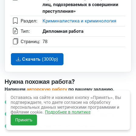
лиц, подозреваемых в совершении
преступления»
Раздел:
Криминалистика и криминология
Тип:
Дипломная работа
Страниц:
78
Скачать (3000p)
Нужна похожая работа?
Напишем
авторскую работу
по вашему заданию.
Оставаясь на сайте и нажимая кнопку «Принять», Вы
Необходимый уровень антиплагиата
подтверждаете, что даете согласие на обработку
персональных данных метрическими программами и
файлами cookie.
Подробнее в политике
Прямое общение с исполнителем вашей работы
Принять
Бесплатные доработки и консультации