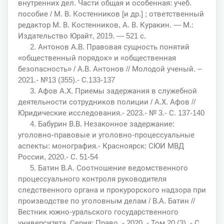
внутренних дел. Части общая и особенная: учеб.
пособие / М. В. Костенников [и др.] ; ответственный
редактор М. В. Костенников, А. В. Куракин. — М.:
Издательство Юрайт, 2019. — 521 с.
2. Антонов А.В. Правовая сущность понятий
«общественный порядок» и «общественная
безопасность» / А.В. Антонов // Молодой ученый. –
2021.- №13 (355).- С.133-137
3. Афов А.Х. Приемы задержания в служебной
деятельности сотрудников полиции / А.Х. Афов //
Юридические исследования.- 2023.- № 3.- С. 137-140
4. Бабурин В.В. Незаконное задержание:
уголовно-правовые и уголовно-процессуальные
аспекты: монография.- Красноярск: СЮИ МВД
России, 2020.- С. 51-54
5. Батин В.А. Соотношение ведомственного
процессуального контроля руководителя
следственного органа и прокурорского надзора при
производстве по уголовным делам / В.А. Батин //
Вестник южно-уральского государственного
университета. Серия: Право. - 2020. - Том 20 (3). - С.