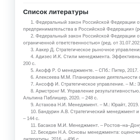
Список литературы
1. Федеральный закон Российской Федерации от 
предпринимательства в Российской Федерации» (ред. 
2. Федеральный закон Российской Федерации от 
ограниченной ответственностью» (ред. от 31.07.2021 
3. Аакер Д. Стратегическое рыночное управления. 
4. Адизес И.К. Стили менеджмента. Эффективны
200 с.
5. Акофф Р. О менеджменте. – СПб.: Питер, 2017. 
6. Алексеева М.М. Планирование деятельности фи
7. Ансофф И. Стратегическое управление. – М.: Э
8. Армстронг М. Управление результативностью.
Альпина Паблишер, 2020. – 248 с.
9. Астахова Н.И. Менеджмент. – М.: Юрайт, 2019. 
10. Бандурин А.В. Стратегический менеджмент и 
– 144 с.
11. Басаков М.И. Менеджмент. – Ростов–на–Дону:
12. Беседин Н.А. Основы менеджмента: оценочн
литературы, 2016. – 496 с.