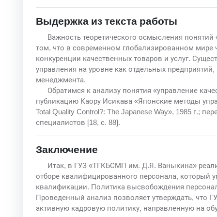
Выдержка из текста работы
Важность теоретического осмысления понятий 
том, что в современном глобализированном мире 
конкуренции качественных товаров и услуг. Сущес
управления на уровне как отдельных предприятий, т
менеджмента.
Обратимся к анализу понятия «управление каче
публикацию Каору Исикава «Японские методы управ
Total Quality Control?: The Japanese Way», 1985 г.; пе
специалистов [18, с. 88].
Заключение
Итак, в ГУЗ «ТГКБСМП им. Д.Я. Ваныкина» реал
отборе квалифицированного персонала, который у
квалификации. Политика высвобождения персонала
Проведенный анализ позволяет утверждать, что Г
активную кадровую политику, направленную на обу