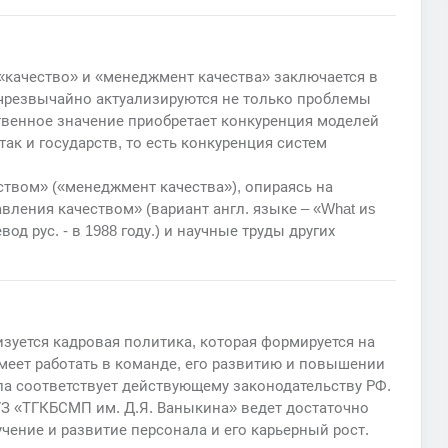
«качество» и «менеджмент качества» заключается в
чрезвычайно актуализируются не только проблемы
твенное значение приобретает конкуренция моделей
ак и государств, то есть конкуренция систем
ством» («менеджмент качества»), опираясь на
ления качеством» (вариант англ. языке – «What иs
ревод рус. - в 1988 году.) и научные труды других
изуется кадровая политика, которая формируется на
меет работать в команде, его развитию и повышении
 соответствует действующему законодательству РФ.
УЗ «ТГКБСМП им. Д.Я. Ваныкина» ведет достаточно
чение и развитие персонала и его карьерный рост.