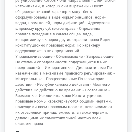
регулирование которых они направлены - Отличаются
источниками, в которых они выражены - Носят
общерегулятивный характер и могут быть
сформулированы в виде норм-принципов, норм-
задач, норм-целей, норм-дифиниций - Адресуются
широкому кругу субъектов права - Определяют
правила поведения в самом общем виде,
конкретизируясь через другие отрасли права Виды
конституционно правовых норм: По характеру
содержащихся в них предписаний: -
Управомочивающие - Обязывающие - Запрещающие
По степени определённости содержащихся в них
предписаний: - Императивные - Диспозитивные По
назначению в механизме правового регулирования: -
Материальные - Процессуальные По территории
действия: - Республиканского действия - Местного
действия По действию во времени: - Постоянные -
Временные- Исключительные Конституционно-
правовые нормы характеризуются общими чертами,
присущими всем правовым нормам, независимо от
их отраслевой принадлежности, а также чертами,
делающими их самостоятельной частью всей
системы права.