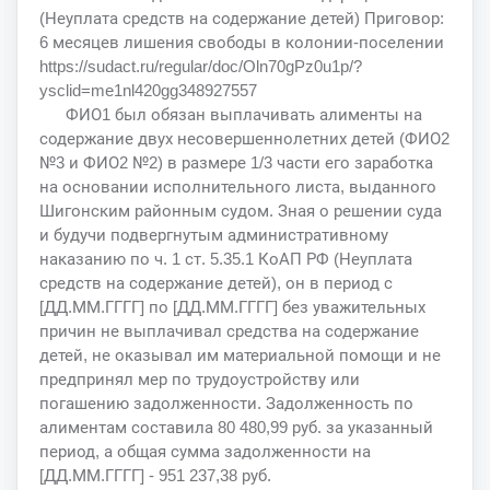
(Неуплата средств на содержание детей) Приговор:
6 месяцев лишения свободы в колонии-поселении
https://sudact.ru/regular/doc/Oln70gPz0u1p/?
ysclid=me1nl420gg348927557
ФИО1 был обязан выплачивать алименты на
содержание двух несовершеннолетних детей (ФИО2
№3 и ФИО2 №2) в размере 1/3 части его заработка
на основании исполнительного листа, выданного
Шигонским районным судом. Зная о решении суда
и будучи подвергнутым административному
наказанию по ч. 1 ст. 5.35.1 КоАП РФ (Неуплата
средств на содержание детей), он в период с
[ДД.ММ.ГГГГ] по [ДД.ММ.ГГГГ] без уважительных
причин не выплачивал средства на содержание
детей, не оказывал им материальной помощи и не
предпринял мер по трудоустройству или
погашению задолженности. Задолженность по
алиментам составила 80 480,99 руб. за указанный
период, а общая сумма задолженности на
[ДД.ММ.ГГГГ] - 951 237,38 руб.