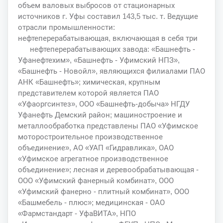
объем валовых выбросов от стационарных
источников г. Уфы составил 143,5 тыс. т. Ведущие
отрасли промышленности:
нефтеперерабатывающая, включающая в себя три
нефтеперерабатывающих завода: «Башнефть -
Уфанефтехим», «Башнефть - Уфимский НПЗ»,
«Башнефть - Новойл», являющихся филиалами ПАО
АНК «Башнефть»; химическая, крупным
представителем которой является ПАО
«Уфаоргсинтез», ООО «Башнефть-добыча» НГДУ
Уфанефть Демский район; машиностроение и
металлообработка представлены ПАО «Уфимское
моторостроительное производственное
объединение», АО «УАП «Гидравлика», ОАО
«Уфимское агрегатное производственное
объединение»; лесная и деревообрабатывающая -
ООО «Уфимский фанерный комбинат», ООО
«Уфимский фанерно - плитный комбинат», ООО
«Башмебель - плюс»; медицинская - ОАО
«Фармстандарт - УфаВИТА», НПО