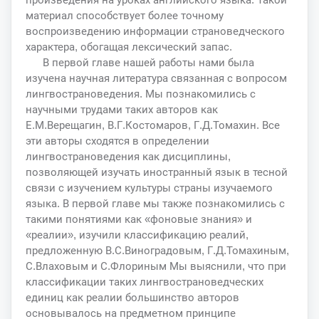
материал способствует более точному
воспроизведению информации страноведческого
характера, обогащая лексический запас.
В первой главе нашей работы нами была
изучена научная литература связанная с вопросом
лингвострановедения. Мы познакомились с
научными трудами таких авторов как
Е.М.Верещагин, В.Г.Костомаров, Г.Д.Томахин. Все
эти авторы сходятся в определении
лингвострановедения как дисциплины,
позволяющей изучать иностранный язык в тесной
связи с изучением культуры страны изучаемого
языка. В первой главе мы также познакомились с
такими понятиями как «фоновые знания» и
«реалии», изучили классификацию реалий,
предложенную В.С.Виноградовым, Г.Д.Томахиным,
С.Влаховым и С.Флориным Мы выяснили, что при
классификации таких лингвострановедческих
единиц как реалии большинство авторов
основывалось на предметном принципе