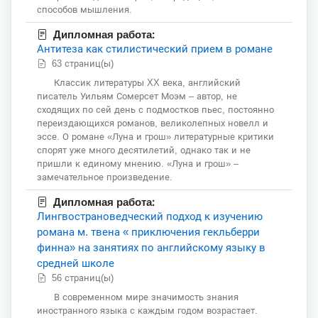
способов мышления.
Дипломная работа:
Антитеза как стилистический прием в романе
63 страниц(ы)
Классик литературы XX века, английский
писатель Уильям Сомерсет Моэм – автор, не
сходящих по сей день с подмостков пьес, постоянно
переиздающихся романов, великолепных новелл и
эссе. О романе «Луна и грош» литературные критики
спорят уже много десятилетий, однако так и не
пришли к единому мнению. «Луна и грош» –
замечательное произведение.
Дипломная работа:
Лингвострановедческий подход к изучению
романа м. твена « приключения гекльберри
финна» на занятиях по английскому языку в
средней школе
56 страниц(ы)
В современном мире значимость знания
иностранного языка с каждым годом возрастает.