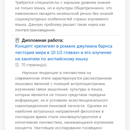
Требуются специалисты с хорошим уровнем знания
не только языка, но и культуры.Общепризнанно, что
невозможно овладеть иноязычной речью без знаний
социокультурных особенностей страны изучаемого
языка. Данную проблему решает такая наука как
лингвострановедение.
Дипломная работа:
Концепт «религия» в романе джулиана барнса
«история мира в 10 1/2 главах» и его изучение
на занятиях по английскому языку
70 страниц(ы)
Научные тенденции в лингвистике на
современном этапе характеризуются рассмотрением
языковых явлений с позиций антропоцентризма,
изучением связи мышления, культуры и языка,
которые являются не только средством передачи
информации, но и условием экзистенционального
самоопределения языковой личности. Одними из
наиболее актуальных направлений филологии в
последнее время стали лингвокультурология и
когнитивная лингвистика, занимающиеся изучением
концепта. Настоящее исследование посвящено