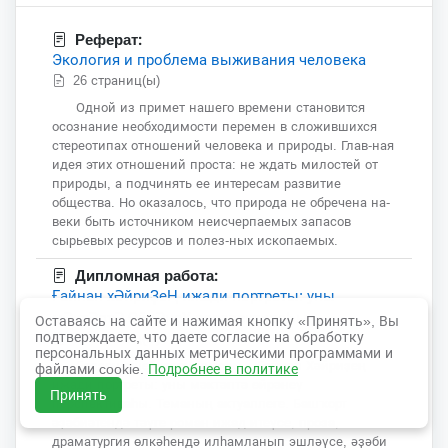
Реферат:
Экология и проблема выживания человека
26 страниц(ы)
Одной из примет нашего времени становится
осознание необходимости перемен в сложившихся
стереотипах отношений человека и природы. Глав-ная
идея этих отношений проста: не ждать милостей от
природы, а подчинять ее интересам развитие
общества. Но оказалось, что природа не обречена на-
веки быть источником неисчерпаемых запасов
сырьевых ресурсов и полез-ных ископаемых.
Дипломная работа:
Ғайнан хӘйриҘеҢ ижади портреты: уны
мӘктӘптӘ ӨйрӘнеҮ перспективаҺы.
Оставаясь на сайте и нажимая кнопку «Принять», Вы
подтверждаете, что даете согласие на обработку
73 страниц(ы)
персональных данных метрическими программами и
Беҙҙең эшебеҙҙең темаһы – Ғайнан Хәйриҙең
файлами cookie.
Подробнее в политике
ижади портреты: уны мәктәптә өйрәнеү
Принять
перспективаһы. Теманың актуаллеге. Башҡорт
әҙәбиәтендә тәүге роман ижад итеүсе, проза,
драматургия өлкәһендә илһамланып эшләүсе, әҙәби