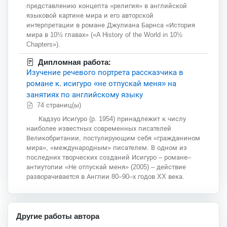
представлению концепта «религия» в английской
языковой картине мира и его авторской
интерпретации в романе Джулиана Барнса «История
мира в 10½ главах» («A History of the World in 10½
Chapters»).
Дипломная работа:
Изучение речевого портрета рассказчика в
романе к. исигуро «не отпускай меня» на
занятиях по английскому языку
74 страниц(ы)
Кадзуо Исигуро (р. 1954) принадлежит к числу
наиболее известных современных писателей
Великобритании, постулирующим себя «гражданином
мира», «международным» писателем. В одном из
последних творческих созданий Исигуро – романе–
антиутопии «Не отпускай меня» (2005) – действие
разворачивается в Англии 80–90–х годов XX века.
Другие работы автора