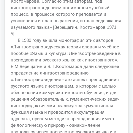
Костомарова. Согласно этим авторам, под
лингвострановедением понимается «учебный
процесс, в процессе которого преподается и
усваивается и план выражения, и план содержания
изучаемого языка» [Верещагин, Костомаров 1971:
5].
В 1980 году вышла монография этих авторов
«Лингвострановедческая теория слова» и учебное
пособие «Язык и культура: Лингвострановедение в
преподавании русского языка как иностранного».
Е.М.Верещагин и В. Г.Костомаров дали следующее
определение лингвострановедению:
«Лингвострановедение - это аспект преподавания
русского языка иностранцам, в котором с целью
обеспечения коммуникативности обучения, и для
решения образовательных, гуманистических задач
лингводидактически реализуется кумулятивная
функция языка и проводится аккультурация
адресата, причём методика преподавания имеет
филологическую природу - ознакомление
проводится через посредство русского языка и в