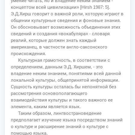
умение читать, но и владение неким знанием -
концептом всей цивилизации» [Hirsh 1987: 5].
Э.Д.Хирш говорит о важной роли, которую играют в
общении культурные сведения и фоновые знания.
Он обосновывает возможность объединения этих
сведений и создания «вокабуляра» - словаря
реалий, которые должен знать каждый
американец, в частности англо-саксонского
происхождения.
Культурная грамотность, в соответствии с
определением, данным Э.Д. Хиршем, - это
владение неким знанием, понятиями всей данной
локальной культуры, общепринятой информации.
Сущность культуры осталась бы непонятной без
рассмотрения основополагающего
взаимодействия культуры и такого важного ее
элемента, каким является язык.
Таким образом, лингвострановедение
предполагает изучение языка посредством знаний
о культуре и расширение знаний о культуре с
помощью языка.