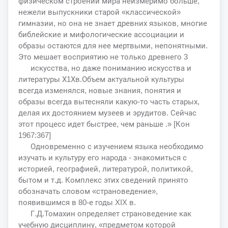
физическом строении мира неизмеримо больше,
нежели выпускники старой «классической»
гимназии, но она не знает древних языков, многие
библейские и мифологические ассоциации и
образы остаются для нее мертвыми, непонятными.
Это мешает восприятию не только древнего 3
искусства, но даже пониманию искусства и
литературы Х1Хв.Объем актуальной культуры
всегда изменялся, новые знания, понятия и
образы всегда вытесняли какую-то часть старых,
делая их достоянием музеев и эрудитов. Сейчас
этот процесс идет быстрее, чем раньше .» [Кон
1967:367]
Одновременно с изучением языка необходимо
изучать и культуру его народа - знакомиться с
историей, географией, литературой, политикой,
бытом и т.д. Комплекс этих сведений принято
обозначать словом «страноведение»,
появившимся в 80-е годы XIX в.
Г.Д.Томахин определяет страноведение как
учебную дисциплину, «предметом которой