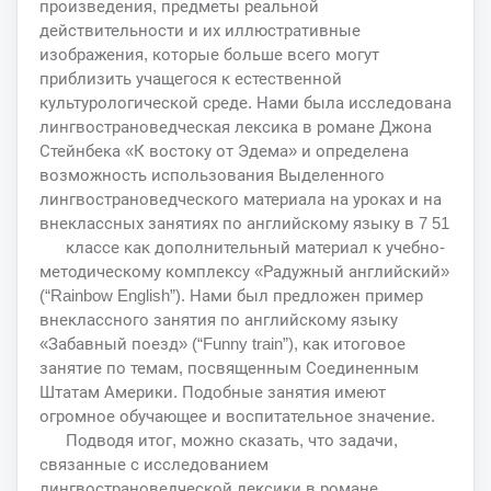
произведения, предметы реальной
действительности и их иллюстративные
изображения, которые больше всего могут
приблизить учащегося к естественной
культурологической среде. Нами была исследована
лингвострановедческая лексика в романе Джона
Стейнбека «К востоку от Эдема» и определена
возможность использования Выделенного
лингвострановедческого материала на уроках и на
внеклассных занятиях по английскому языку в 7 51
классе как дополнительный материал к учебно-
методическому комплексу «Радужный английский»
(“Rainbow English”). Нами был предложен пример
внеклассного занятия по английскому языку
«Забавный поезд» (“Funny train”), как итоговое
занятие по темам, посвященным Соединенным
Штатам Америки. Подобные занятия имеют
огромное обучающее и воспитательное значение.
Подводя итог, можно сказать, что задачи,
связанные с исследованием
лингвострановедческой лексики в романе