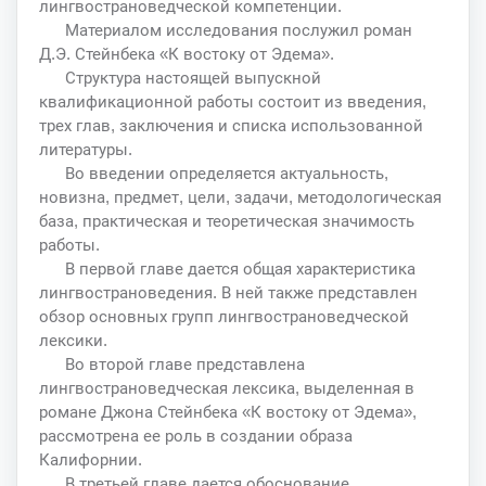
лингвострановедческой компетенции.
Материалом исследования послужил роман
Д.Э. Стейнбека «К востоку от Эдема».
Структура настоящей выпускной
квалификационной работы состоит из введения,
трех глав, заключения и списка использованной
литературы.
Во введении определяется актуальность,
новизна, предмет, цели, задачи, методологическая
база, практическая и теоретическая значимость
работы.
В первой главе дается общая характеристика
лингвострановедения. В ней также представлен
обзор основных групп лингвострановедческой
лексики.
Во второй главе представлена
лингвострановедческая лексика, выделенная в
романе Джона Стейнбека «К востоку от Эдема»,
рассмотрена ее роль в создании образа
Калифорнии.
В третьей главе дается обоснование