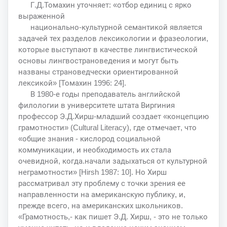
Г.Д.Томахин уточняет: «отбор единиц с ярко
выраженной
национально-культурной семантикой является
задачей тех разделов лексикологии и фразеологии,
которые выступают в качестве лингвистической
основы лингвострановедения и могут быть
названы страноведчески ориентированной
лексикой» [Томахин 1996: 24].
В 1980-е годы преподаватель английской
филологии в университете штата Виргиния
профессор Э.Д.Хирш-младший создает «концепцию
грамотности» (Cultural Literacy), где отмечает, что
«общие знания - кислород социальной
коммуникации, и необходимость их стала
очевидной, когда.начали задыхаться от культурной
неграмотности» [Hirsh 1987: 10]. Но Хирш
рассматривал эту проблему с точки зрения ее
направленности на американскую публику, и,
прежде всего, на американских школьников.
«Грамотность,- как пишет Э.Д. Хирш, - это не только