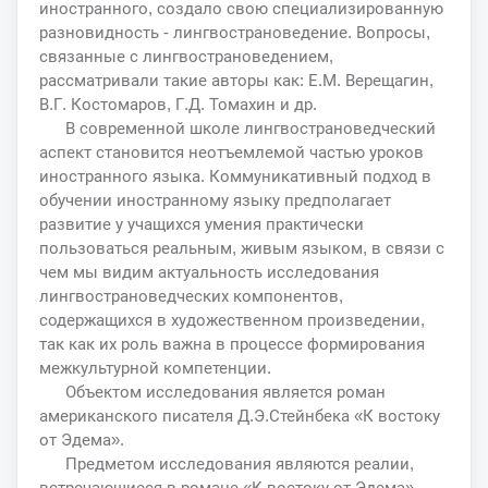
иностранного, создало свою специализированную
разновидность - лингвострановедение. Вопросы,
связанные с лингвострановедением,
рассматривали такие авторы как: Е.М. Верещагин,
В.Г. Костомаров, Г.Д. Томахин и др.
В современной школе лингвострановедческий
аспект становится неотъемлемой частью уроков
иностранного языка. Коммуникативный подход в
обучении иностранному языку предполагает
развитие у учащихся умения практически
пользоваться реальным, живым языком, в связи с
чем мы видим актуальность исследования
лингвострановедческих компонентов,
содержащихся в художественном произведении,
так как их роль важна в процессе формирования
межкультурной компетенции.
Объектом исследования является роман
американского писателя Д.Э.Стейнбека «К востоку
от Эдема».
Предметом исследования являются реалии,
встречающиеся в романе «К востоку от Эдема».