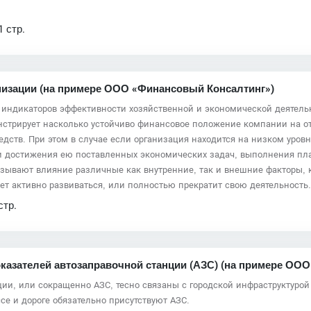
й
1 стр.
низации (на примере ООО «Финансовый Консалтинг»)
индикаторов эффективности хозяйственной и экономической деятельн
нстрирует насколько устойчиво финансовое положение компании на от
редств. При этом в случае если организация находится на низком уров
ти достижения ею поставленных экономических задач, выполнения пл
азывают влияние различные как внутренние, так и внешние факторы, 
ет активно развиваться, или полностью прекратит свою деятельность
стр.
оказателей автозаправочной станции (АЗС) (на примере ООО
ции, или сокращенно АЗС, тесно связаны с городской инфраструктурой
се и дороге обязательно присутствуют АЗС.