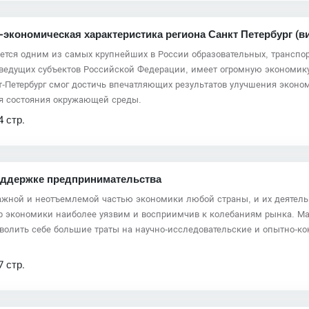
экономическая характеристика региона Санкт Петербург (ви
яется одним из самых крупнейших в России образовательных, трансп
ло ведущих субъектов Российской Федерации, имеет огромную экономи
т-Петербург смог достичь впечатляющих результатов улучшения экон
ия состояния окружающей среды.
4 стр.
оддержке предпринимательства
ажной и неотъемлемой частью экономики любой страны, и их деятель
тор экономики наиболее уязвим и восприимчив к колебаниям рынка. 
волить себе большие траты на научно-исследовательские и опытно-ко
7 стр.