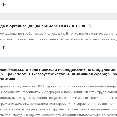
стр.
руда в организации (на примере ООО»ЭЛСОФТ»)
ом дохода для работников и служащих. В то же время, она позволяет 
заработная плата может служить важным экономическим инструментом
стр.
ов Пермского края провести исследование по следующим бл
2. Транспорт; 3. Благоустройство; 4. Жилищная сфера; 5. М
олитика
вании бюджета на 2023 год явились: сохранение социальной напра
в Президента Российской Федерации о повышении оплаты труда работ
ипальных услуг; реализация социально-значимых инвестиционных пр
граммно-целевых принципов планирования и управления; развитие и
нтроля в сфере закупок, как инструментов повышения эффективност
цесса. Доходы бюджета Сивинского муниципального округа по состоян