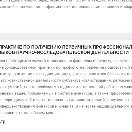
вных задач, стоящих перед экономикой России и каждого хозяйствующ
можно без повышения эффективности использования основных и обор
: ПРАКТИКЕ ПО ПОЛУЧЕНИЮ ПЕРВИЧНЫХ ПРОФЕССИОНАЛ
ВЫКОВ НАУЧНО-ИССЛЕДОВАТЕЛЬСКОЙ ДЕЯТЕЛЬНОСТИ
ся необходимых умений и навыков по финансам и кредиту, закреплени
ю производственной практики по профилю направления подготовки. За
ентируя внимание на тех дисциплинах, которые являются базовыми по
ету хозяйственной деятельности субъектов хозяйствования, регламе
ков, умений, опыта необходимого для самостоятельной работы по уча
еских задач, применяемых в системе финансов, а также приобретени
в периодической печати, с целью актуализации знаний, полученных в 
овершенствования финансов и кредита. В качестве индивидуального
безопасности на рабочем месте.
стр.