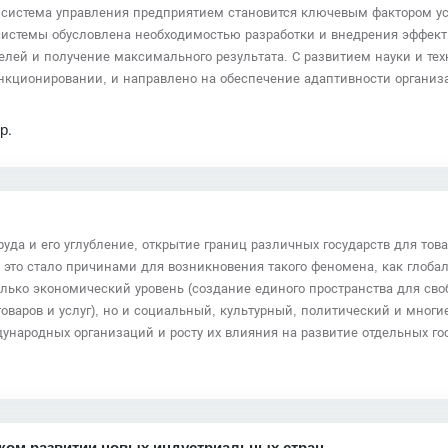
 система управления предприятием становится ключевым фактором ус
 системы обусловлена необходимостью разработки и внедрения эффек
лей и получение максимального результата. С развитием науки и те
ункционировании, и направлено на обеспечение адаптивности орган
р.
да и его углубление, открытие границ различных государств для това
 это стало причинами для возникновения такого феномена, как глоба
олько экономический уровень (создание единого пространства для св
оваров и услуг), но и социальный, культурный, политический и многие
народных организаций и росту их влияния на развитие отдельных гос