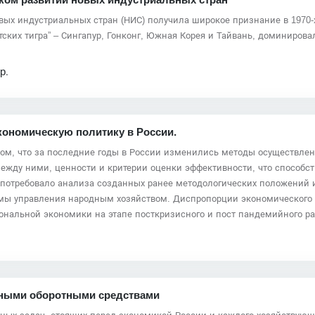
ком развитии новых индустриальных стран
ых индустриальных стран (НИС) получила широкое признание в 1970-х 
тских тигра” – Сингапур, Гонконг, Южная Корея и Тайвань, доминиров
р.
кономическую политику в России.
том, что за последние годы в России изменились методы осуществлен
ежду ними, ценности и критерии оценки эффективности, что способс
потребовало анализа созданных ранее методологических положений 
емы управления народным хозяйством. Диспропорции экономического 
ональной экономики на этапе посткризисного и пост пандемийного ра
нными оборотными средствами