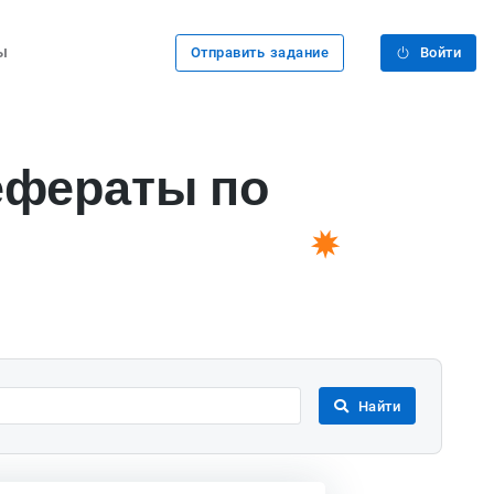
ы
Отправить задание
Войти
ефераты по
Найти