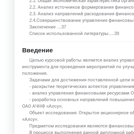
2.1. Общая экономическая характеристика орга
2.2. Анализ источников формирования финансо
2.3. Анализ направлений расходования финанс
2.4.Совершенствование управления финансовы
Заключение …37
Список использованной литературы….39
Введение
Целью курсовой работы является анализ управ
инструмента для проведения мероприятий по улуч
положения.
Задачами для достижения поставленной цели я
- раскрытие теоретических аспектов управлени
- анализ управления финансовыми ресурсами 
- разработка основных направлений повышени
ОАО АЧНФ «Алсу»;
Объект исследования: Открытое акционерное о
«Алсу».
Предметом исследования являются финансовые 
В процессе выполнения данной дипломной ра