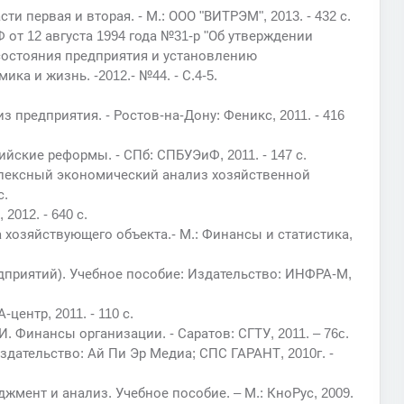
и первая и вторая. - М.: ООО "ВИТРЭМ", 2013. - 432 с.
от 12 августа 1994 года №31-р "Об утверждении
остояния предприятия и установлению
ка и жизнь. -2012.- №44. - С.4-5.
з предприятия. - Ростов-на-Дону: Феникс, 2011. - 416
йские реформы. - СПб: СПБУЭиФ, 2011. - 147 с.
плексный экономический анализ хозяйственной
с.
2012. - 640 с.
 хозяйствующего объекта.- М.: Финансы и статистика,
дприятий). Учебное пособие: Издательство: ИНФРА-М,
центр, 2011. - 110 с.
. Финансы организации. - Саратов: СГТУ, 2011. – 76c.
здательство: Ай Пи Эр Медиа; СПС ГАРАНТ, 2010г. -
жмент и анализ. Учебное пособие. – М.: КноРус, 2009.