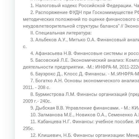
1. Налоговый кодекс Российской Федерации. Част
2. Распоряжение ФУДН при Госкомимуществе РФ 
методических положений по оценке финансового с
неудовлетворительной структуры баланса" // Экономи
II. Специальная литература:
3. Альбеков А.У., Митько О.А. Финансовый анали
с.
4. Афанасьева Н.В. Финансовые системы и росси
5. Басовский Л.Е. Экономический анализ: Ком
деятельности предприятии. -М.: ИНФРА-М, 2011-222
6. Бауэрокс Д., Клосс Д. Финансы. - М.:ИНФРА-М, 
7. Богатко А.Н. Основы экономического анализа
2011. - 208 с.
8. Бурмистрова Л.М. Финансы организаций (пре
2009 г.- 240с.
9. Дыбская В.В. Управление финансами. - М.: КИА-
10. Залманова М.Е., Новиков О.А., Семененко А.И
11. Кабанцева Н.Г. Финансы: учебное пособие. И
295с.
12. Клишевич, Н.Б. Финансы организации: Менед