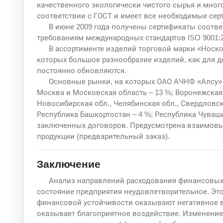
качественного экологически чистого сырья и мног
соответствии с ГОСТ и имеет все необходимые сер
В июне 2009 года получены сертификаты соотв
требованиям международных стандартов ISO 9001:20
В ассортименте изделий торговой марки «Носк
которых большое разнообразие изделий, как для де
постоянно обновляются.
Основные рынки, на которых ОАО АЧНФ «Алсу» о
Москва и Московская область – 13 %; Воронежская 
Новосибирская обл., Челябинская обл., Свердловская
Республика Башкортостан – 4 %; Республика Чуваши
заключенных договоров. Предусмотрена взаимовыг
продукции (предварительный заказ).
Заключение
Анализ направлений расходования финансовых
состояние предприятия неудовлетворительное. Это 
финансовой устойчивости оказывают негативное в
оказывает благоприятное воздействие. Изменение 