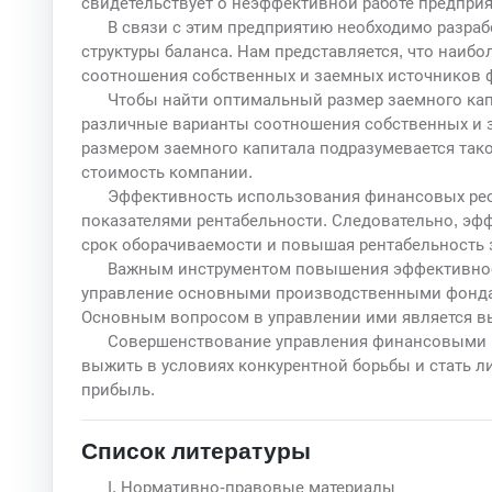
свидетельствует о неэффективной работе предприя
В связи с этим предприятию необходимо разра
структуры баланса. Нам представляется, что наиб
соотношения собственных и заемных источников 
Чтобы найти оптимальный размер заемного кап
различные варианты соотношения собственных и 
размером заемного капитала подразумевается так
стоимость компании.
Эффективность использования финансовых ресу
показателями рентабельности. Следовательно, э
срок оборачиваемости и повышая рентабельность з
Важным инструментом повышения эффективнос
управление основными производственными фонда
Основным вопросом в управлении ими является в
Совершенствование управления финансовыми р
выжить в условиях конкурентной борьбы и стать 
прибыль.
Список литературы
I. Нормативно-правовые материалы