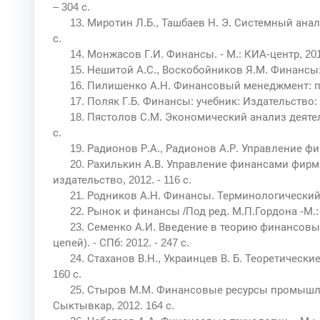
– 304 с.
13. Миротин Л.Б., Ташбаев Н. Э. Системный анали
с.
14. Монжасов Г.И. Финансы. - М.: КИА-центр, 2011
15. Нешитой А.С., Воскобойников Я.М. Финансы: 
16. Пилишенко А.Н. Финансовый менеджмент: прак
17. Поляк Г.Б. Финансы: учебник: Издательство:
18. Пястолов С.М. Экономический анализ деятель
с.
19. Радионов Р.А., Радионов А.Р. Управление фина
20. Рахилькин А.В. Управление финансами фир
издательство, 2012. - 116 с.
21. Родников А.Н. Финансы. Терминологический с
22. Рынок и финансы /Под ред. М.П.Гордона -М.
23. Семенко А.И. Введение в теорию финансов
цепей). - СПб: 2012. - 247 с.
24. Стаханов В.Н., Украинцев В. Б. Теоретически
160 с.
25. Стыров М.М. Финансовые ресурсы промышле
Сыктывкар, 2012. 164 с.