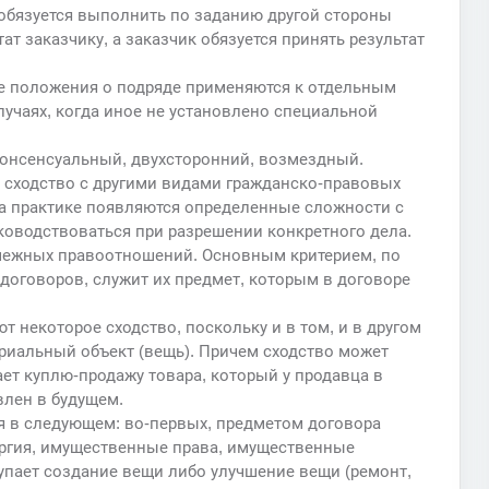
 обязуется выполнить по заданию другой стороны
ат заказчику, а заказчик обязуется принять результат
ие положения о подряде применяются к отдельным
лучаях, когда иное не установлено специальной
консенсуальный, двухсторонний, возмездный.
сходство с другими видами гражданско-правовых
на практике появляются определенные сложности с
оводствоваться при разрешении конкретного дела.
смежных правоотношений. Основным критерием, по
договоров, служит их предмет, которым в договоре
 некоторое сходство, поскольку и в том, и в другом
риальный объект (вещь). Причем сходство может
ает куплю-продажу товара, который у продавца в
влен в будущем.
 в следующем: во-первых, предметом договора
ергия, имущественные права, имущественные
упает создание вещи либо улучшение вещи (ремонт,