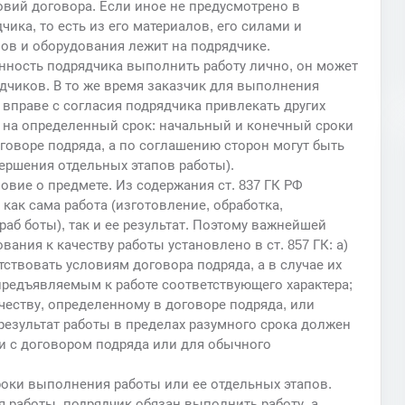
вий договора. Если иное не предусмотрено в
ка, то есть из его материалов, его силами и
лов и оборудования лежит на подрядчике.
анность подрядчика выполнить работу лично, он может
ядчиков. В то же время заказчик для выполнения
вправе с согласия подрядчика привлекать других
я на определенный срок: начальный и конечный сроки
оворе подряда, а по соглашению сторон могут быть
ершения отдельных этапов работы).
вие о предмете. Из содержания ст. 837 ГК РФ
как сама работа (изготовление, обработка,
аб боты), так и ее результат. Поэтому важнейшей
вания к качеству работы установлено в ст. 857 ГК: а)
ствовать условиям договора подряда, а в случае их
предъявляемым к работе соответствующего характера;
честву, определенному в договоре подряда, или
 результат работы в пределах разумного срока должен
и с договором подряда или для обычного
роки выполнения работы или ее отдельных этапов.
 работы, подрядчик обязан выполнить работу, а