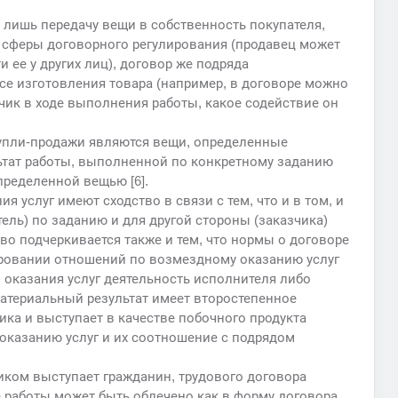
 лишь передачу вещи в собственность покупателя,
е сферы договорного регулирования (продавец может
 ее у других лиц), договор же подряда
се изготовления товара (например, в договоре можно
чик в ходе выполнения работы, какое содействие он
 купли-продажи являются вещи, определенные
льтат работы, выполненной по конкретному заданию
ределенной вещью [6].
 услуг имеют сходство в связи с тем, что и в том, и
тель) по заданию и для другой стороны (заказчика)
о подчеркивается также и тем, что нормы о договоре
ровании отношений по возмездному оказанию услуг
о оказания услуг деятельность исполнителя либо
материальный результат имеет второстепенное
ика и выступает в качестве побочного продукта
 оказанию услуг и их соотношение с подрядом
иком выступает гражданин, трудового договора
е работы может быть облечено как в форму договора