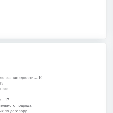
 его разновидности….10
13
ьного
да…17
тельного подряда,
ых по договору