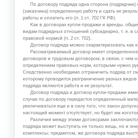
По договору подряда одна сторона (подрядчик)
(заказчика) определенную работу и сдать ее результ
работы и оплатить его (п. 1 ст. 702 ГК РФ).
Как в договорах купли-продажи и аренды, общ
видам подрядных отношений субсидиарно, т. е. в с
правовой нормой (п. 2 ст. 702).
Договор подряда можно охарактеризовать как 
Рассматриваемый договор имеет определенное 
договоров и трудовым договором, в связи, с чем 
определением правовых норм, которыми нужно рук
Следственно необходимо отграничить подряд от 
которому проводится разграничение разных видов 
подряда являются работа и ее результат.
Договор подряда и договор купли-продажи имеют
случае по договору передастся определенный мате
увеличиваться еще и в силу того, что закон допуск
настоящий момент отсутствует, но будет им изгото
Различия между этими договорами заключаются
подряда может выступать не только вещь, но и эн
комплексы; предметом, же договора подряда выст