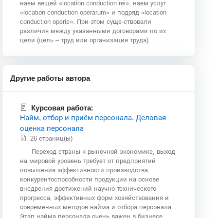
наем вещей «location conduction rei», наем услуг
«location conduction operarum» и подряд «location
conduction operis». При этом суще-ствовали
различия между указанными договорами по их
цели (цель – труд или организация труда).
Другие работы автора
Курсовая работа:
Найм, отбор и приём персонала. Деловая
оценка персонала
26 страниц(ы)
Переход страны к рыночной экономике, выход
на мировой уровень требует от предприятий
повышения эффективности производства,
конкурентоспособности продукции на основе
внедрения достижений научно-технического
прогресса, эффективных форм хозяйствования и
современных методов найма и отбора персонала.
Этап найма персонала очень важен в бизнесе,