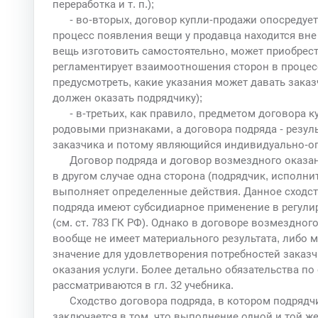
переработка и т. п.);
- во-вторых, договор купли-продажи опосредует
процесс появления вещи у продавца находится вн
вещь изготовить самостоятельно, может приобрести
регламентирует взаимоотношения сторон в процес
предусмотреть, какие указания может давать заказ
должен оказать подрядчику);
- в-третьих, как правило, предметом договора
родовыми признаками, а договора подряда - резу
заказчика и потому являющийся индивидуально-оп
Договор подряда и договор возмездного оказания
в другом случае одна сторона (подрядчик, исполни
выполняет определенные действия. Данное сходств
подряда имеют субсидиарное применение в регули
(см. ст. 783 ГК РФ). Однако в договоре возмездног
вообще не имеет материального результата, либо 
значение для удовлетворения потребностей заказч
оказания услуги. Более детально обязательства по
рассматриваются в гл. 32 учебника.
Сходство договора подряда, в котором подрядч
заключается в том, что выполнение одной и той ж