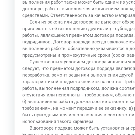
выполнения работ также может быть одним из усло
договоре, работы выполняется иждивением подрядчи
средствами. Ответственность за качество материа
Если из закона или договора не вытекает обяз
привлекать к её выполнению других лиц - субподр
работы, являющейся предметом договора подряда, 
подрядчиков. Договор подряда всегда заключаетс
выполнения работы обязательно указываются в дог
предусмотрены и промежуточные сроки (сроки зав
Существенным условием договора является усло
следует, что предметом договора подряда является 
переработка, ремонт вещи или выполнения другой р
характеристикой предмета является качество. Требо
работа, выполненная подрядчиком, должна соответ
отсутствия или неполноты - требованиям, обычно 
б) выполненная работа должна соответствовать ка
требованиям, на момент передачи ее заказчику; в)
быть пригодным для использования в соответстви
использования такого характера.
В договоре подряда может быть установлены с
Если в договоре не установлены сроки выполнения