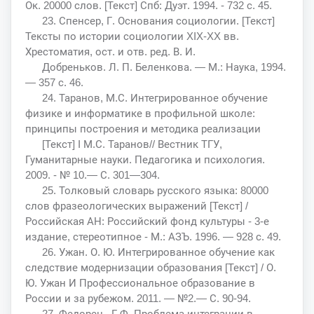
Ок. 20000 слов. [Текст] Спб: Дуэт. 1994. - 732 с. 45.
23. Спенсер, Г. Основания социологии. [Текст]
Тексты по истории социологии XIX-XX вв.
Хрестоматия, ост. и отв. ред. В. И.
Добреньков. Л. П. Беленкова. — М.: Наука, 1994.
— 357 с. 46.
24. Таранов, М.С. Интегрированное обучение
физике и информатике в профильной школе:
принципы построения и методика реализации
[Текст] I М.С. Таранов// Вестник ТГУ,
Гуманитарные науки. Педагогика и психология.
2009. - № 10.— С. 301—304.
25. Толковый словарь русского языка: 80000
слов фразеологических выражений [Текст] /
Российская АН: Российский фонд культуры - 3-е
издание, стереотипное - М.: АЗЪ. 1996. — 928 с. 49.
26. Ужан. О. Ю. Интегрированное обучение как
следствие модернизации образования [Текст] / О.
Ю. Ужан И Профессиональное образование в
России и за рубежом. 2011. — №2.— С. 90-94.
27. Федорец . Г.Ф. Проблема интеграции в