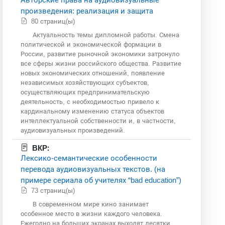
произведения: реализация и защита
80 страниц(ы)
Актуальность темы дипломной работы. Смена
политической и экономической формации в
России, развитие рыночной экономики затронуло
все сферы жизни российского общества. Развитие
новых экономических отношений, появление
независимых хозяйствующих субъектов,
осуществляющих предпринимательскую
деятельность, с необходимостью привело к
кардинальному изменению статуса объектов
интеллектуальной собственности и, в частности,
аудиовизуальных произведений.
ВКР:
Лексико-семантические особенности
перевода аудиовизуальных текстов. (на
примере сериала об учителях “bad education”)
73 страниц(ы)
В современном мире кино занимает
особенное место в жизни каждого человека.
Ежегодно на больших экранах выходят десятки