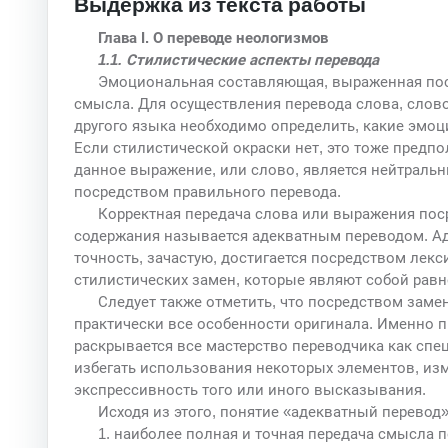
Выдержка из текста работы
Глава I. О переводе неологизмов
1.1. Стилистические аспекты перевода
Эмоциональная составляющая, выраженная поср
смысла. Для осуществления перевода слова, слов
другого языка необходимо определить, какие эмо
Если стилистической окраски нет, это тоже предпо
данное выражение, или слово, является нейтраль
посредством правильного перевода.
Корректная передача слова или выражения пос
содержания называется адекватным переводом. Аде
точность, зачастую, достигается посредством лек
стилистических замен, которые являют собой равн
Следует также отметить, что посредством зам
практически все особенности оригинала. Именно
раскрывается все мастерство переводчика как спе
избегать использования некоторых элементов, из
экспрессивность того или иного высказывания.
Исходя из этого, понятие «адекватный перевод
1. наиболее полная и точная передача смысла п