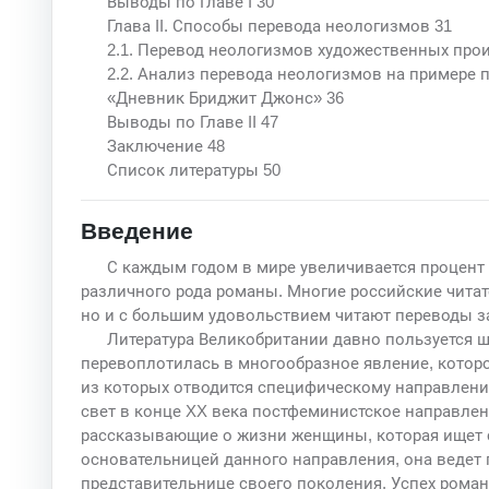
Выводы по Главе I 30
Глава II. Способы перевода неологизмов 31
2.1. Перевод неологизмов художественных про
2.2. Анализ перевода неологизмов на примере 
«Дневник Бриджит Джонс» 36
Выводы по Главе II 47
Заключение 48
Список литературы 50
Введение
С каждым годом в мире увеличивается процент
различного рода романы. Многие российские читат
но и с большим удовольствием читают переводы з
Литература Великобритании давно пользуется ш
перевоплотилась в многообразное явление, которо
из которых отводится специфическому направлени
свет в конце XX века постфеминистское направлен
рассказывающие о жизни женщины, которая ищет с
основательницей данного направления, она ведет 
представительнице своего поколения. Успех рома