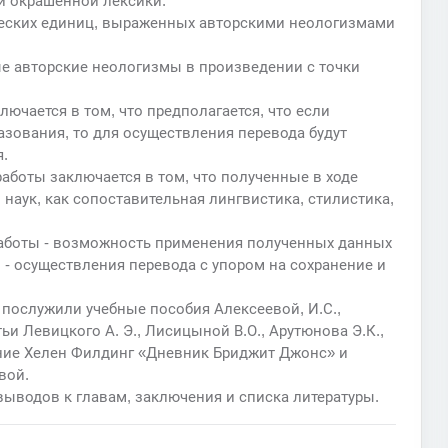
и окрашенной лексики.
ческих единиц, выраженных авторскими неологизмами
е авторские неологизмы в произведении с точки
ючается в том, что предполагается, что если
зования, то для осуществления перевода будут
.
аботы заключается в том, что полученные в ходе
наук, как сопоставительная лингвистика, стилистика,
работы - возможность применения полученных данных
 - осуществления перевода с упором на сохранение и
послужили учебные пособия Алексеевой, И.С.,
тьи Левицкого А. Э., Лисицыной В.О., Арутюнова Э.К.,
дение Хелен Филдинг «Дневник Бриджит Джонс» и
вой.
 выводов к главам, заключения и списка литературы.