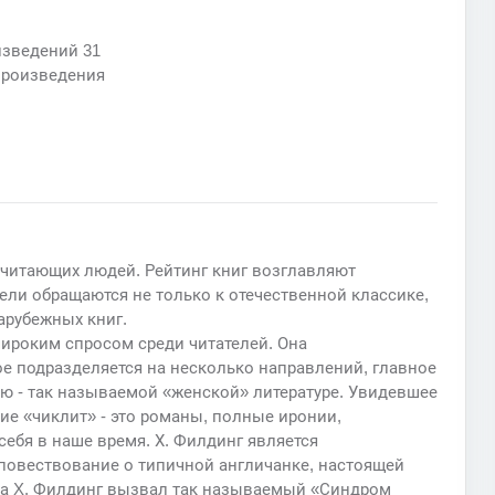
изведений 31
произведения
 читающих людей. Рейтинг книг возглавляют
ели обращаются не только к отечественной классике,
арубежных книг.
ироким спросом среди читателей. Она
е подразделяется на несколько направлений, главное
ю - так называемой «женской» литературе. Увидевшее
ие «чиклит» - это романы, полные иронии,
ебя в наше время. Х. Филдинг является
повествование о типичной англичанке, настоящей
на X. Филдинг вызвал так называемый «Синдром