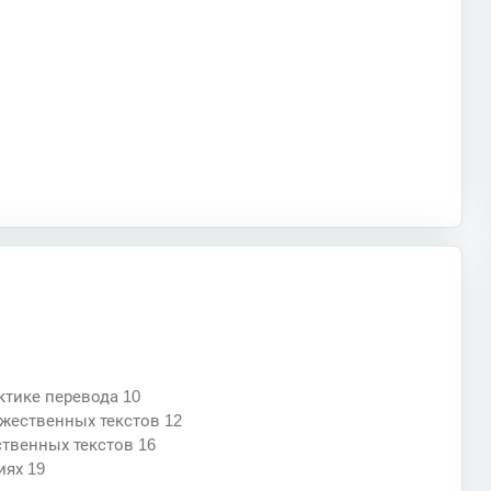
ктике перевода 10
ожественных текстов 12
ственных текстов 16
иях 19