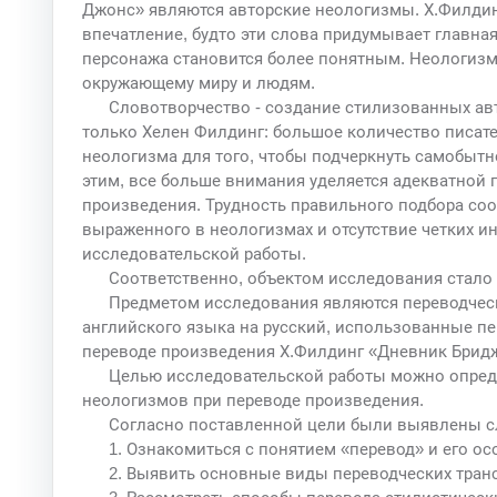
Джонс» являются авторские неологизмы. Х.Филдин
впечатление, будто эти слова придумывает главная
персонажа становится более понятным. Неологиз
окружающему миру и людям.
Словотворчество - создание стилизованных авт
только Хелен Филдинг: большое количество писат
неологизма для того, чтобы подчеркнуть самобытно
этим, все больше внимания уделяется адекватной 
произведения. Трудность правильного подбора соо
выраженного в неологизмах и отсутствие четких и
исследовательской работы.
Соответственно, объектом исследования стало 
Предметом исследования являются переводчес
английского языка на русский, использованные пер
переводе произведения Х.Филдинг «Дневник Брид
Целью исследовательской работы можно опред
неологизмов при переводе произведения.
Согласно поставленной цели были выявлены с
1. Ознакомиться с понятием «перевод» и его о
2. Выявить основные виды переводческих тран