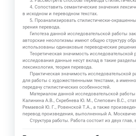
3. Рассмотреть способы перевода стилистическ
4. Сопоставить семантические значения лекси
в исходном и переводном текстах.
5. Проанализировать стилистически-окрашенны
зрения перевода.
Гипотеза данной исследовательской работы закл
авторские неологизмы имеют общую структуру обра
использованы одинаковые переводческие решения
Теоретическая значимость исследовательской р
исследования данные несут вклад в такие разделы 
лексикология, теория перевода.
Практическая значимость исследовательской 
для работы с художественными текстами, а именно
передачу стилистических особенностей.
Материалом данной исследовательской работы 
Калинина А.В., Скребнева Ю. М., Слепович В.С., ста
Ремаевой Ю. Г., Ровенской Т.А., а также произве
перевод произведения, выполненный А. Москвиче
Структура работы. Работа состоит из двух глав,