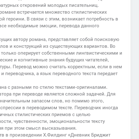
ратурных откровений молодых писательниц.
 романе встречается множество стилистических
 героини. В связи с этим, возникает потребность в
 все необходимые эмоции, перевода данного
сущих автору романа, представляет собой поисковую
слов и конструкций из существующих вариантов. Во
е только оперирует собственными лингвистическими и
еские и когнитивные знания будущих читателей,
туры. Перевод можно считать корректным, если в нем
и переводчика, а язык переводного текста передает
ана с разными по стилю текстами-оригиналами.
втора при переводе является сложной задачей. Для
значительным запасом слов, но помимо этого,
спрессии в переводимом тексте. Переводчик иногда
ичных стилистических приемов с целью
ости, чувственности, эмоциональности тексту
яя при этом смысл высказывания.
ств в произведении Х.Филдинг «Дневник Бриджит