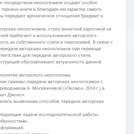
г посредством неологизмов создает особое
 героиня книги и благодаря им характер самого
мы передают ироническое отношение Бриджит к
орских неологизмов, стало визитной карточкой не
елей прибегают к использованию авторского
сть их собственного стиля и персонажей. В связи с
передаче авторских неологизмов при переводе
тветствия для передачи авторского стиля,
нструкций обуславливают актуальность данной
понятие авторского неологизма.
кие приемы передачи авторских неологизмов с
еводчиком А. Москвичевой («Эксмо», 2014 г.) в
жит Джонс».
елить выявление способов передачи авторских
ледующие задачи исследовательской работы:
собенностями.
сформаций.