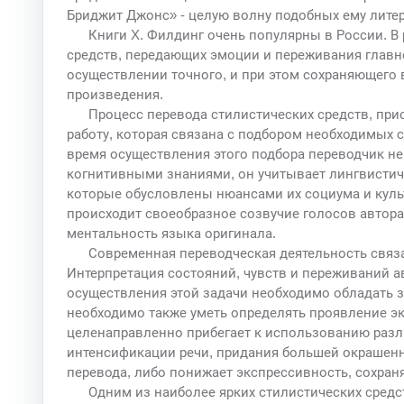
Бриджит Джонс» - целую волну подобных ему лите
Книги X. Филдинг очень популярны в России. В
средств, передающих эмоции и переживания главной
осуществлении точного, и при этом сохраняющего
произведения.
Процесс перевода стилистических средств, при
работу, которая связана с подбором необходимых 
время осуществления этого подбора переводчик н
когнитивными знаниями, он учитывает лингвистич
которые обусловлены нюансами их социума и куль
происходит своеобразное созвучие голосов автора 
ментальность языка оригинала.
Современная переводческая деятельность связ
Интерпретация состояний, чувств и переживаний а
осуществления этой задачи необходимо обладать 
необходимо также уметь определять проявление эк
целенаправленно прибегает к использованию разл
интенсификации речи, придания большей окрашенн
перевода, либо понижает экспрессивность, сохран
Одним из наиболее ярких стилистических сред