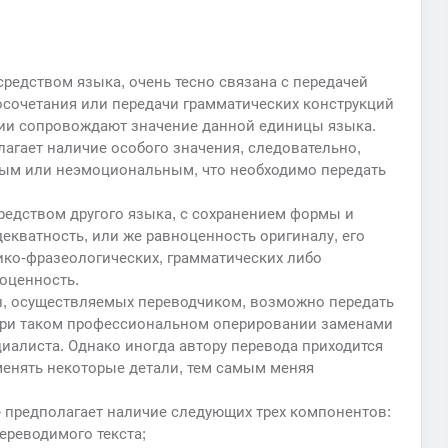
едством языка, очень тесно связана с передачей
осочетания или передачи грамматических конструкций
ции сопровождают значение данной единицы языка.
лагает наличие особого значения, следовательно,
ным или неэмоциональным, что необходимо передать
редством другого языка, с сохранением формы и
кватность, или же равноценность оригиналу, его
сико-фразеологических, грамматических либо
оценность.
ен, осуществляемых переводчиком, возможно передать
 при таком профессиональном оперировании заменами
циалиста. Однако иногда автору перевода приходится
менять некоторые детали, тем самым меняя
» предполагает наличие следующих трех компонентов:
ереводимого текста;