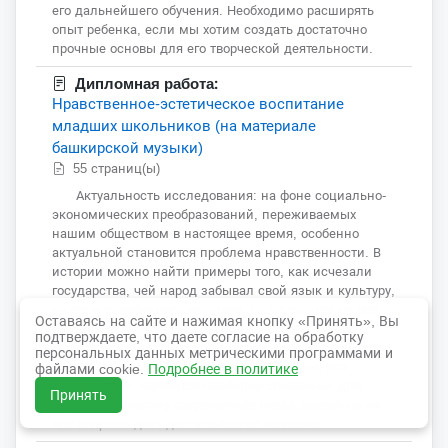
его дальнейшего обучения. Необходимо расширять
опыт ребенка, если мы хотим создать достаточно
прочные основы для его творческой деятельности.
Дипломная работа:
Нравственное-эстетическое воспитание
младших школьников (на материале
башкирской музыки)
55 страниц(ы)
Актуальность исследования: на фоне социально-
экономических преобразований, переживаемых
нашим обществом в настоящее время, особенно
актуальной становится проблема нравственности. В
истории можно найти примеры того, как исчезали
государства, чей народ забывал свой язык и культуру,
но если сохранилась культура, то, не смотря на все
Оставаясь на сайте и нажимая кнопку «Принять», Вы
трудности, иногда многовековую неволю, народ
подтверждаете, что даете согласие на обработку
обретал себя в новом качестве и занимал достойное
персональных данных метрическими программами и
место. Проблемой связанной с человеком, его
файлами cookie.
Подробнее в политике
духовностью, являются наиболее сложными для
Принять
познания, поэтому современная наука далеко не на
все вопросы дает достаточное объяснение.