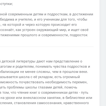
оступки;
нной современным детям и подросткам, в достижении
ходима и учителю, и его ученикам для того, чтобы
 «в которой и через которую происходит его
сознаёт, как устроен окружающий мир, и ищет своё
остижениями прошлого и современности, подросток
 детской литературы дают нам представление о
агогам и родителям, понимать чувства подростков и
лобализации не менее сложны, чем в прошлом веке.
казывается школа с её укладом, есть огромный
озможность почувствовать необходимость перемен,
деть проблемы школы глазами детей, помочь
 том, что чтение книг о современниках-детях - путь
на уроке или внеклассном занятии, в библиотеке или
росления, становления самосознания, нравственного