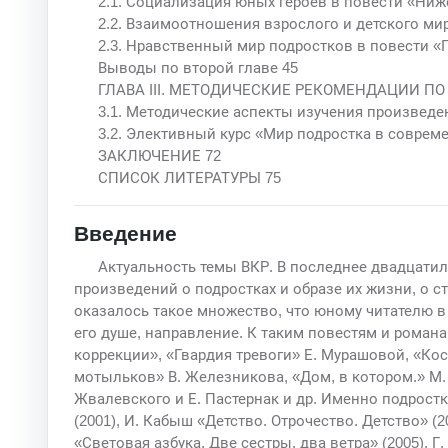
2.1. Социализация юных героев в повести «Ниж
2.2. Взаимоотношения взрослого и детского ми
2.3. Нравственный мир подростков в повести «
Выводы по второй главе 45
ГЛАВА III. МЕТОДИЧЕСКИЕ РЕКОМЕНДАЦИИ П
3.1. Методические аспекты изучения произведе
3.2. Элективный курс «Мир подростка в соврем
ЗАКЛЮЧЕНИЕ 72
СПИСОК ЛИТЕРАТУРЫ 75
Введение
Актуальность темы ВКР. В последнее двадцатил
произведений о подростках и образе их жизни, о 
оказалось такое множество, что юному читателю в
его душе, направление. К таким повестям и романа
коррекции», «Гвардия тревоги» Е. Мурашовой, «Ко
мотыльков» В. Железникова, «Дом, в котором.» М. 
Жвалевского и Е. Пастернак и др. Именно подрост
(2001), И. Кабыш «Детство. Отрочество. Детство» (2
«Световая азбука. Две сестры, два ветра» (2005), Г