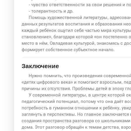
- чувство ответственности за свои решения и п
- толерантность и др.
Помощь художественной литературы, адресова
данных результатов воспитания и образования необ
каждый ребёнок ощутил себя частью мира культуры,
становление», благодаря которой «он постепенно о
место в нём. Овладевая культурой, знакомясь с д
формирует собственное субъектное начало.
Заключение
Нужно помнить, что произведения современной
«детях цифрового века» и помогают взрослым, пед
причины их отсутствия. Проблемы детей в эпоху г
У современной литературы, в центре которой о
педагогический потенциал, потому что она даёт в
потребность в гуманном отношении к ребёнку, уви
заглянуть в перспективы. Но главное заключается в
создания пространства разговора со школьниками 
дома. Этот разговор обращён к темам детства, вз