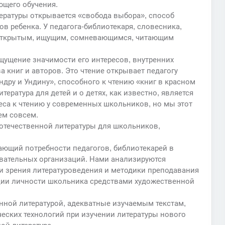
ющего обучения.
ературы открывается «свобода выбора», способ
в ребенка. У педагога-библиотекаря, словесника,
 открытым, ищущим, сомневающимся, читающим
щущение значимости его интересов, внутренних
 книг и авторов. Это чтение открывает педагогу
дру и Ундину», способного к чтению «книг в красном
тература для детей и о детях, как известно, является
са к чтению у современных школьников, но мы этот
ем совсем.
 отечественной литературы для школьников,
ающий потребности педагогов, библиотекарей в
овательных организаций. Нами анализируются
и зрения литературоведения и методики преподавания
ации личности школьника средствами художественной
ной литературой, адекватные изучаемым текстам,
ских технологий при изучении литературы нового