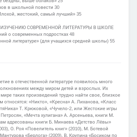
е бездны, выше облаков» 25
ров в школьной повести 30
Плохой, жестокий, самый лучший» 35
О ИЗУЧЕНИЮ СОВРЕМЕННОЙ ЛИТЕРАТУРЫ В ШКОЛЕ
ний о современных подростках 48
енной литературе» (для учащихся средней школы) 55
етие в отечественной литературе появилось много
столкновениях между миром детей и взрослых. Их
 мире таких произведений трудно найти свое, близкое
м относятся: «Никто», «Кресна» А. Лиханова, «Класс
стяНика» Т. Крюковой, «Чучело-2, или Жестокие игры
Петросян, «Мечта хулигана» А. Арсеньева, книги М.
кам адресованы книги Б. Минаева «Детство Лёвы»
003), О. Роя «Повелитель книг» (2010), М. Ботевой
. Мантурова «Берлога» (2009), В. Крупина «Босиком по