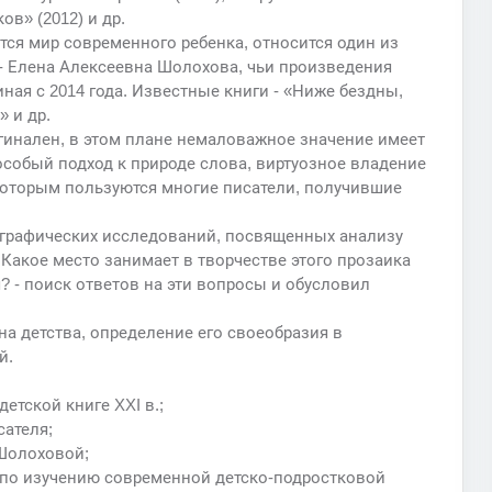
ов» (2012) и др.
ется мир современного ребенка, относится один из
 - Елена Алексеевна Шолохова, чьи произведения
ная с 2014 года. Известные книги - «Ниже бездны,
 и др.
гинален, в этом плане немаловажное значение имеет
собый подход к природе слова, виртуозное владение
которым пользуются многие писатели, получившие
графических исследований, посвященных анализу
 Какое место занимает в творчестве этого прозаика
? - поиск ответов на эти вопросы и обусловил
а детства, определение его своеобразия в
й.
етской книге XXI в.;
сателя;
 Шолоховой;
 по изучению современной детско-подростковой