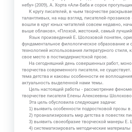
небу» (2009), А. Хорта «Али-Баба и сорок прогульщик
К кругу писателей, в чьем творчестве раскрыва
талантливых, на наш взгляд, писателей-прозаиков
вошли в круг юных читателей совсем недавно, начи
выше облаков», «Плохой, жестокий, самый лучший»
Язык произведений Е. Шолоховой понятен, ори
фундаментальное филологическое образование и о
технологией использования литературного стиля, 
свое место в постмодернистской прозе.
На сегодняшний день совершенных работ, моно
творчества современного писателя, не существует.
тема детства и каковы особенности ее воплощения
актуальность выделенной нами темы.
Цель настоящей работы - рассмотрение феномен
творчестве писателя Елены Алексеевны Шолохово
Эта цель обусловила следующие задачи:
1) выявить особенности подростковой прозы в д
2) проанализировать мир детства в повестях пи
3) выявить своеобразие творческой манеры Е.
4) систематизировать методические материалы