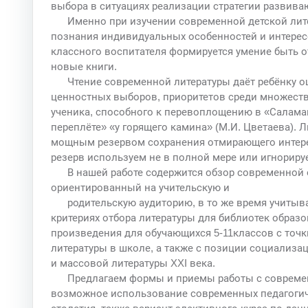
выбора в ситуациях реализации стратегии развива
Именно при изучении современной детской лит
познания индивидуальных особенностей и интересо
классного воспитателя формируется умение быть
новые книги.
Чтение современной литературы даёт ребёнку о
ценностных выборов, приоритетов среди множества
ученика, способного к перевоплощению в «Саламан
переплёте» «у горящего камина» (М.И. Цветаева). Ли
мощным резервом сохранения отмирающего интере
резерв используем не в полной мере или игнориру
В нашей работе содержится обзор современной
ориентированный на учительскую и
родительскую аудиторию, в то же время учитыв
критериях отбора литературы для библиотек образ
произведения для обучающихся 5-11классов с точк
литературы в школе, а также с позиции социализ
и массовой литературы XXI века.
Предлагаем формы и приемы работы с современ
возможное использование современных педагогиче