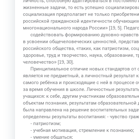
личность, способную адаптироваться в постоянно
жизненные задачи, то есть успешно социализиров
социализация предполагает не только приобретен
российской гражданской идентичности обучающихс
многонационального народа России» [19, 5]. Педаг
содействовать формированию духовно-нравстве
в усвоении общечеловеческих ценностей, предста
российского общества, «таких, как патриотизм, со
здоровье, труд и творчество, наука, образование, 
человечество» [19, 30].
Принципиальное отличие новых стандартов от с
является не предметный, а личностный результат к
самого ребёнка и происходящие с ней в процессе о
за время обучения в школе. Личностные результа
учащихся: к себе, другим участникам образователь
объектам познания, результатам образовательной 
была направлена на решение воспитательных задач
определены результаты воспитания: - чувство гра
- патриотизм;
- учебная мотивация, стремление к познанию;
- умение общаться;