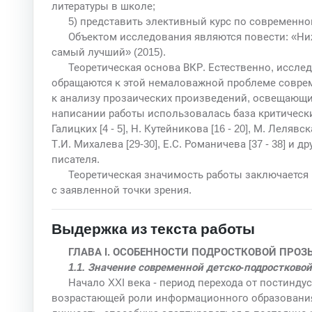
литературы в школе;
5) представить элективный курс по современной
Объектом исследования являются повести: «Ниж
самый лучший» (2015).
Теоретическая основа ВКР. Естественно, исслед
обращаются к этой немаловажной проблеме соврем
к анализу прозаических произведений, освещающих
написании работы использовалась база критических
Галицких [4 - 5], Н. Кутейникова [16 - 20], М. Лелявск
Т.И. Михалева [29-30], Е.С. Романичева [37 - 38] и д
писателя.
Теоретическая значимость работы заключается
с заявленной точки зрения.
Выдержка из текста работы
ГЛАВА I. ОСОБЕННОСТИ ПОДРОСТКОВОЙ ПРОЗЫ
1.1. Значение современной детско-подростково
Начало XXI века - период перехода от постинд
возрастающей роли информационного образования,