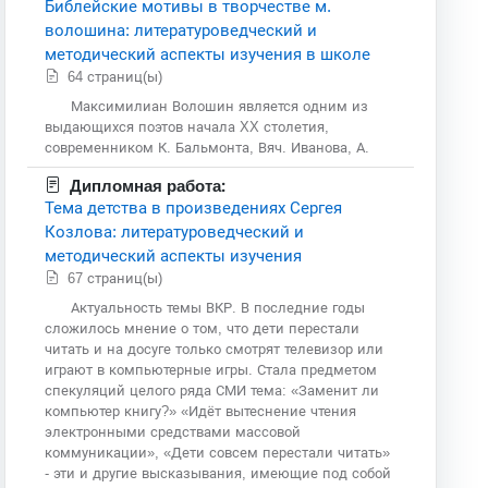
Библейские мотивы в творчестве м.
волошина: литературоведческий и
методический аспекты изучения в школе
64 страниц(ы)
Максимилиан Волошин является одним из
выдающихся поэтов начала XX столетия,
современником К. Бальмонта, Вяч. Иванова, А.
Дипломная работа:
Тема детства в произведениях Сергея
Козлова: литературоведческий и
методический аспекты изучения
67 страниц(ы)
Актуальность темы ВКР. В последние годы
сложилось мнение о том, что дети перестали
читать и на досуге только смотрят телевизор или
играют в компьютерные игры. Стала предметом
спекуляций целого ряда СМИ тема: «Заменит ли
компьютер книгу?» «Идёт вытеснение чтения
электронными средствами массовой
коммуникации», «Дети совсем перестали читать»
- эти и другие высказывания, имеющие под собой