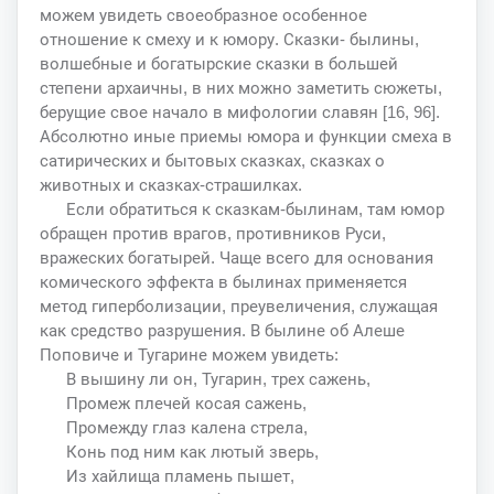
можем увидеть своеобразное особенное
отношение к смеху и к юмору. Сказки- былины,
волшебные и богатырские сказки в большей
степени архаичны, в них можно заметить сюжеты,
берущие свое начало в мифологии славян [16, 96].
Абсолютно иные приемы юмора и функции смеха в
сатирических и бытовых сказках, сказках о
животных и сказках-страшилках.
Если обратиться к сказкам-былинам, там юмор
обращен против врагов, противников Руси,
вражеских богатырей. Чаще всего для основания
комического эффекта в былинах применяется
метод гиперболизации, преувеличения, служащая
как средство разрушения. В былине об Алеше
Поповиче и Тугарине можем увидеть:
В вышину ли он, Тугарин, трех сажень,
Промеж плечей косая сажень,
Промежду глаз калена стрела,
Конь под ним как лютый зверь,
Из хайлища пламень пышет,