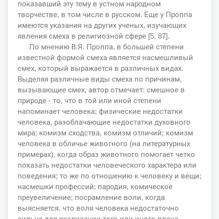
показавший эту тему в устном народном
творчестве, в том числе в русском. Еще у Проппа
имеются указания на других ученых, изучающих
явления смеха в религиозной сфере [5, 87].
По мнению В.Я. Проппа, в большей степени
известной формой смеха является насмешливый
смех, который выражается в различных видах.
Выделяя различные виды смеха по причинам,
вызывающие смех, автор отмечает: смешное в
природе - то, что в той или иной степени
напоминает человека; физические недостатки
человека, разоблачающие недостатки духовного
мира; комизм сходства, комизм отличий; комизм
человека в обличье животного (на литературных
примерах), когда образ животного помогает четко
показать недостатки человеческого характера или
поведения; то же по отношению к человеку и вещи;
насмешки профессий; пародия, комическое
преувеличение; посрамление воли, когда
выясняется, что воля человека недостаточно
сильна для реализации того или иного плана,