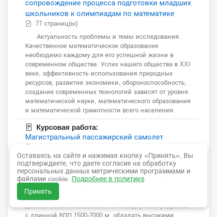
сопровождение процесса подготовки младших
школьников к олимпиадам по математике
77 страниц(ы)
Актуальность проблемы и темы исследования.
Качественное математическое образование
необходимо каждому для его успешной жизни в
современном обществе. Успех нашего общества в XXI
веке, эффективность использования природных
ресурсов, развитие экономики, обороноспособность,
создание современных технологий зависят от уровня
математической науки, математического образования
и математической грамотности всего населения.
Курсовая работа:
Магистральный пассажирский самолет
31 страниц(ы)
Оставаясь на сайте и нажимая кнопку «Принять», Вы
1 Разработка летно-технических требований к
подтверждаете, что даете согласие на обработку
проектируемому объекту Проектируемый летательный
персональных данных метрическими программами и
аппарат предназначен для перевозки пассажиров и
файлами cookie.
Подробнее в политике
груза на авиалиниях средней протяженности (до 4600
Принять
км) с коммерческой нагрузкой до 21 т. Самолет
должен обеспечивать взлет и посадку на аэродромах
с длинной ВПП 1500-2000 м, обладать высокими