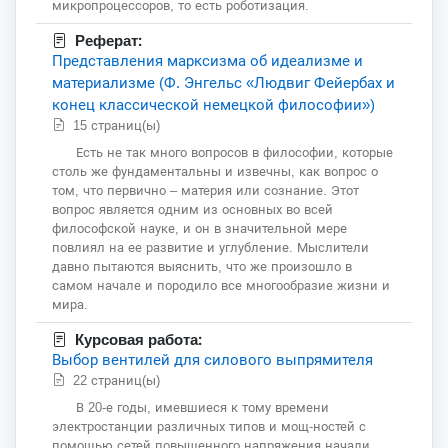
микропроцессоров, то есть роботизация.
Реферат:
Представления марксизма об идеализме и
материализме (Ф. Энгельс «Людвиг Фейербах и
конец классической немецкой философии»)
15 страниц(ы)
Есть не так много вопросов в философии, которые
столь же фундаментальны и извечны, как вопрос о
том, что первично – материя или сознание. Этот
вопрос является одним из основных во всей
философской науке, и он в значительной мере
повлиял на ее развитие и углубление. Мыслители
давно пытаются выяснить, что же произошло в
самом начале и породило все многообразие жизни и
мира.
Курсовая работа:
Выбор вентилей для силового выпрямителя
22 страниц(ы)
В 20-е годы, имевшиеся к тому времени
электростанции различных типов и мощ-ностей с
помощью сетей повышенного напряжения начали