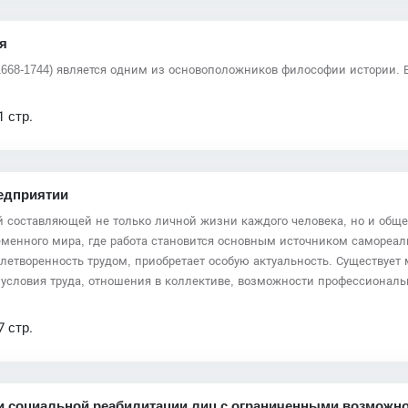
я
668-1744) является одним из основоположников философии истории. 
1 стр.
едприятии
й составляющей не только личной жизни каждого человека, но и обще
еменного мира, где работа становится основным источником самореал
етворенность трудом, приобретает особую актуальность. Существует 
 условия труда, отношения в коллективе, возможности профессиональ
7 стр.
 и социальной реабилитации лиц с ограниченными возможн