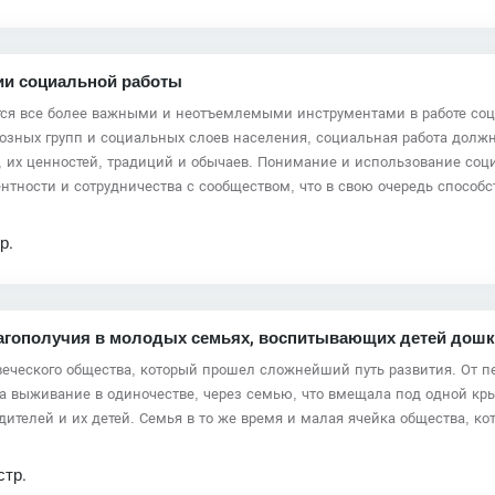
ии социальной работы
тся все более важными и неотъемлемыми инструментами в работе соц
иозных групп и социальных слоев населения, социальная работа должн
, их ценностей, традиций и обычаев. Понимание и использование соц
нтности и сотрудничества с сообществом, что в свою очередь спосо
р.
агополучия в молодых семьях, воспитывающих детей дошк
веческого общества, который прошел сложнейший путь развития. От
на выживание в одиночестве, через семью, что вмещала под одной кр
дителей и их детей. Семья в то же время и малая ячейка общества, к
стр.