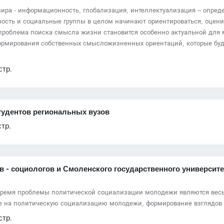
ира - информационность, глобализация, интеллектуализация – опре
ность и социальные группы в целом начинают ориентироваться, оценив
роблема поиска смысла жизни становится особенно актуальной для м
формирования собственных смысложизненных ориентаций, которые буд
стр.
удентов региональных вузов
стр.
 - социологов и Смоленского государственного университе
 время проблемы политической социализации молодежи являются вес
 на политическую социализацию молодежи, формирование взглядов 
стр.