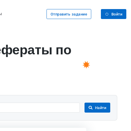
ы
Отправить задание
Войти
ефераты по
Найти