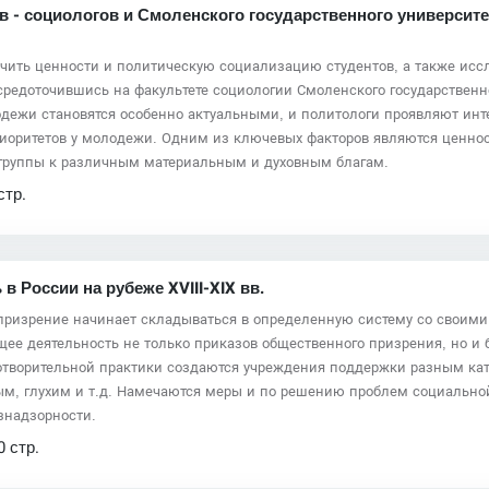
 - социологов и Смоленского государственного университе
чить ценности и политическую социализацию студентов, а также исс
средоточившись на факультете социологии Смоленского государственн
ежи становятся особенно актуальными, и политологи проявляют инте
иоритетов у молодежи. Одним из ключевых факторов являются ценно
 группы к различным материальным и духовным благам.
стр.
 России на рубеже XVIII-XIX вв.
 призрение начинает складываться в определенную систему со своими
ее деятельность не только приказов общественного призрения, но и 
отворительной практики создаются учреждения поддержки разным к
м, глухим и т.д. Намечаются меры и по решению проблем социальной
знадзорности.
0 стр.