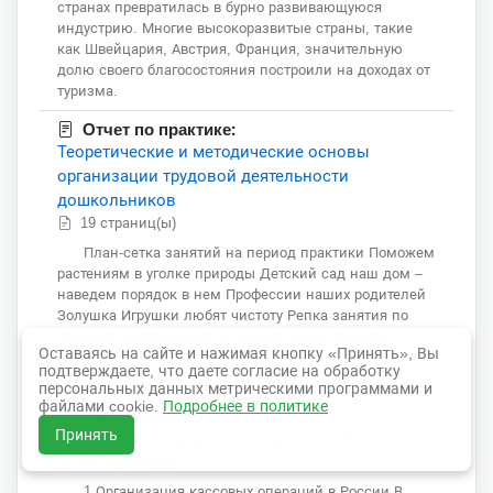
странах превратилась в бурно развивающуюся
индустрию. Многие высокоразвитые страны, такие
как Швейцария, Австрия, Франция, значительную
долю своего благосостояния построили на доходах от
туризма.
Отчет по практике:
Теоретические и методические основы
организации трудовой деятельности
дошкольников
19 страниц(ы)
План-сетка занятий на период практики Поможем
растениям в уголке природы Детский сад наш дом –
наведем порядок в нем Профессии наших родителей
Золушка Игрушки любят чистоту Репка занятия по
трудовой деятельности в игровой зоне Наведём
Оставаясь на сайте и нажимая кнопку «Принять», Вы
порядок в группе Кто трудится в море? Игра «Узнай и
подтверждаете, что даете согласие на обработку
назови» «Что есть у животных» «Отгадай-ка»
персональных данных метрическими программами и
файлами cookie.
Подробнее в политике
Контрольная работа:
Принять
Кассовые операции коммерческих банков
20 страниц(ы)
1 Организация кассовых операций в России В