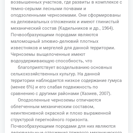
возвышенных участков, где развиты в комплексе с
темно-серыми лесными почвами и
оподзоленными черноземами. Они сформированы
на делювиальных отложениях и имеют глинистый
механический состав (Кадильников и др., 1964).
Почвообразующими породами являются
маломощный элювио-делювий плотных
известняков и мергелей для данной территории.
Черноземы выщелоченные имеют
водоудерживающую способность, что
благоприятствует возделыванию основных
селькохозяйственных культур. На данной
территории наблюдается низкое содержание гумуса
(менее 6%) и его слабая подвижность по
сравнению с другими районами (Хазиев, 2007).
Оподзоленные черноземы отличаются
облегченным механическим составом,
неинтенсивной окраской и плохо выраженной
структурой перегнойного горизонта.
Почвообразующими породами для них являются
делювиальные отложения тяжелого механического