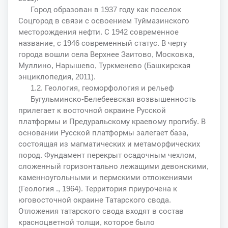
Город образован в 1937 году как поселок
Соцгород в связи с освоением Туймазинского
месторождения нефти. С 1942 современное
название, с 1946 современный статус. В черту
города вошли села Верхнее Заитово, Московка,
Муллино, Нарышево, Туркменево (Башкирская
энциклопедия, 2011).
1.2. Геология, геоморфология и рельеф
Бугульминско-Белебеевская возвышенность
прилегает к восточной окраине Русской
платформы и Предуральскому краевому прогибу. В
основании Русской платформы залегает база,
состоящая из магматических и метаморфических
пород. Фундамент перекрыт осадочным чехлом,
сложенный горизонтально лежащими девонскими,
каменноугольными и пермскими отложениями
(Геология ., 1964). Территория приурочена к
юговосточной окраине Татарского свода.
Отложения татарского свода входят в состав
красноцветной толщи, которое было