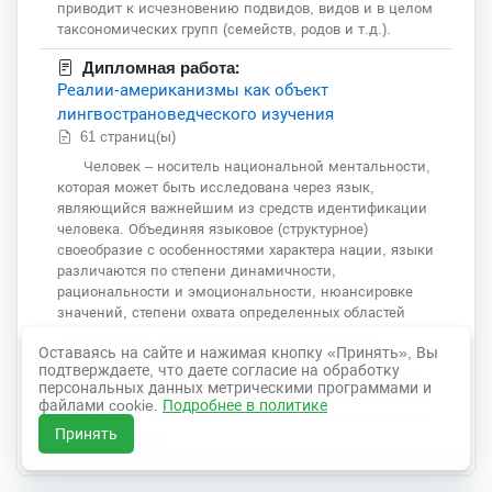
приводит к исчезновению подвидов, видов и в целом
таксономических групп (семейств, родов и т.д.).
Дипломная работа:
Реалии-американизмы как объект
лингвострановедческого изучения
61 страниц(ы)
Человек – ноcитель национальной ментальности,
которая может быть исcледована через язык,
являющийся важнейшим из средств идентификации
человека. Объединяя языковое (структурное)
своеобразие с особенностями характера нации, языки
различаются по степени динамичности,
рациональности и эмоциональности, нюансировке
значений, степени охвата определенных облаcтей
материальной и духовной жизни, энергетике и
Оставаясь на сайте и нажимая кнопку «Принять», Вы
фокусировке на определенных концептах [13; 35].
подтверждаете, что даете согласие на обработку
Исследователей различных наук издавна привлекал
персональных данных метрическими программами и
вопрос соотношения культуры народа и информации,
файлами cookie.
Подробнее в политике
заложенной, хранимой и сообщаемой в словах языка
Принять
данного народа.