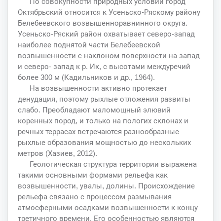
По совокупности природных условий город
Октябрьский относится к Усеньско-Ряскому району
Белебеевского возвышенноравнинного округа.
Усеньско-Ряский район охватывает северо-запад
наиболее поднятой части Белебеевской
возвышенности с наклоном поверхности на запад
и северо- запад к р. Ик, с высотами междуречий
более 300 м (Кадильников и др., 1964).
На возвышенности активно протекает
денудация, поэтому рыхлые отложения развиты
слабо. Преобладают маломощный элювий
коренных пород, и только на пологих склонах и
речных террасах встречаются разнообразные
рыхлые образования мощностью до нескольких
метров (Хазиев, 2012).
Геологическая структура территории выражена
такими основными формами рельефа как
возвышенности, увалы, долины. Происхождение
рельефа связано с процессом размывания
атмосферными осадками возвышенности к концу
третичного времени. Его особенностью являются