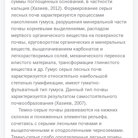
суммы поглощенных оснований, в частности
кальция (Хазиев, 2012). Формирование серых
лесных почв характеризуется процессами
накопления гумуса, разрушения минеральной части
почвы корневыми выделениями, распадом
мертвого органического вещества на поверхности
почвы, круговоротом органических и минеральных
веществ, выщелачиванием карбонатов и
легкорастворимых солей, механического переноса
илистого материала, трансформации глинистого
вещества и др. Гумус серых лесных почв
характеризуется относительно наибольшой
степенью гумификации, имеют гуматно-
фульватный тип гумуса. Данный тип почвы
характеризуется результатом самостоятельного
почвообразования (Хазиев, 2007).
Темно-серые почвы развиваются на нижних
склонах и пониженных элементах рельефа,
сочетаясь с серыми лесными почвами и
выщелоченными и оподзоленными черноземами.
Темно-серые слабо оподзеленные лесные почвы