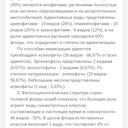
(40%) являются апофитами, растениями полностью
или частично переселившимися на антропогенные
местообитания. Адвентивные виды представлены
археофитами - 14 видов (28%), гемикенофитами - 10
видов (20%) и эукенофитами - 6 видов (12%), и на
долю адвентивных растений приходится 60%
флоры, что определяет и степень ее адвентизации.
По способам иммиграции адвентов
преобладают ксенофиты (26 видов - 86,67% от всех
адвентов). Эргазиофиты представлены 2 видами
(6,67%), аколютофиты - 2 видами (6,67%). По
степени натурализации - эпекофиты (29 видов -
96,67%). Небольшим числом представлены
агриофиты (1 вид - 3,33%,).
5. Фитосоциологическая структура сорно-
полевой флоры клумб показала, что большую роль
играют виды синантропных классов,
составляющие в настоящее время в совокупности
46 видов - 92%. В целом флора естественных
классов включает 2 вида, что составляет 4% от