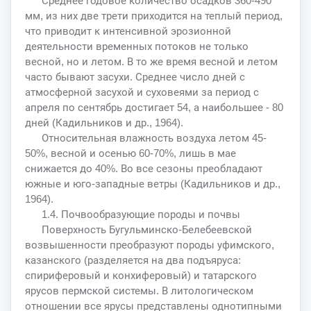
Среднее годовое количество осадков 360-490
мм, из них две трети приходится на теплый период,
что приводит к интенсивной эрозионной
деятельности временных потоков не только
весной, но и летом. В то же время весной и летом
часто бывают засухи. Среднее число дней с
атмосферной засухой и суховеями за период с
апреля по сентябрь достигает 54, а наибольшее - 80
дней (Кадильников и др., 1964).
Относительная влажность воздуха летом 45-
50%, весной и осенью 60-70%, лишь в мае
снижается до 40%. Во все сезоны преобладают
южные и юго-западные ветры (Кадильников и др.,
1964).
1.4. Почвообразующие породы и почвы
Поверхность Бугульминско-Белебеевской
возвышенности преобразуют породы уфимского,
казанского (разделяется на два подъяруса:
спириферовый и конхиферовый) и татарского
ярусов пермской системы. В литологическом
отношении все ярусы представлены однотипными