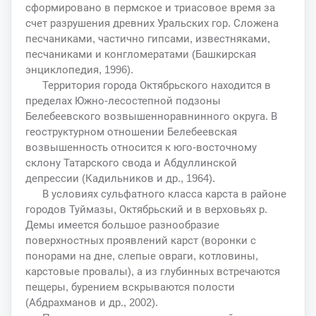
сформировано в пермское и триасовое время за
счет разрушения древних Уральских гор. Сложена
песчаниками, частично гипсами, известняками,
песчаниками и конгломератами (Башкирская
энциклопедия, 1996).
Территория города Октябрьского находится в
пределах Южно-лесостепной подзоны
Белебеевского возвышенноравнинного округа. В
геоструктурном отношении Белебеевская
возвышенность относится к юго-восточному
склону Татарского свода и Абдуллинской
депрессии (Кадильников и др., 1964).
В условиях сульфатного класса карста в районе
городов Туймазы, Октябрьский и в верховьях р.
Демы имеется большое разнообразие
поверхностных проявлений карст (воронки с
понорами на дне, слепые овраги, котловины,
карстовые провалы), а из глубинных встречаются
пещеры, бурением вскрываются полости
(Абдрахманов и др., 2002).