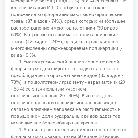
мезофанерофитов (1 вид - 2%), это Acer negundo. По
классификации И.Г. Серебрякова высокое
положение во флоре занимают монокарпические
травы (37 видов - 74%), среди которых наибольшее
распространение имеют однолетники (30 видов -
60%). Второе место занимают поликарпические
травы (12 видов - 24%), среди которых наиболее
многочисленны стержнекорневые поликарпики (4
вида - 8 %).
3. Биогеографический анализ сорно-полевой
флоры клумб для широтного градиента показал
преобладание плюризональных видов (39 видов -
78%), а по долготному градиенту - евразиатских (29
- 58%) со значительным участием
плюрирегиональных (20 - 40%). Высокая доля
плюризональных и плюрирегиональных видов
связано влиянием человека на растительность и
повышением доли рудеральных видов-адвентов,
имеющих все более обширные ареалы.
4. Анализ происхождения видов сорно-полевой
флоры клумб показал, что из 50 видов 20 видов