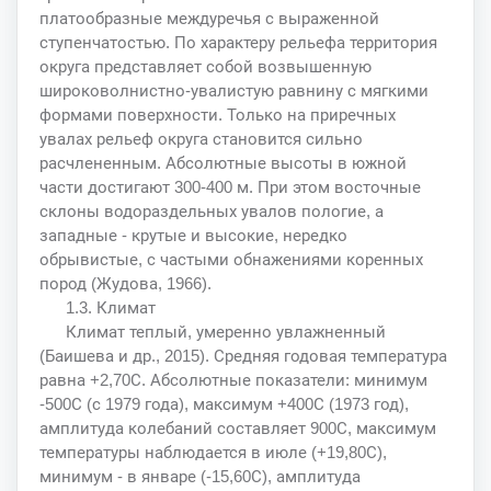
платообразные междуречья с выраженной
ступенчатостью. По характеру рельефа территория
округа представляет собой возвышенную
широковолнистно-увалистую равнину с мягкими
формами поверхности. Только на приречных
увалах рельеф округа становится сильно
расчлененным. Абсолютные высоты в южной
части достигают 300-400 м. При этом восточные
склоны водораздельных увалов пологие, а
западные - крутые и высокие, нередко
обрывистые, с частыми обнажениями коренных
пород (Жудова, 1966).
1.3. Климат
Климат теплый, умеренно увлажненный
(Баишева и др., 2015). Средняя годовая температура
равна +2,70С. Абсолютные показатели: минимум
-500С (с 1979 года), максимум +400С (1973 год),
амплитуда колебаний составляет 900С, максимум
температуры наблюдается в июле (+19,80С),
минимум - в январе (-15,60С), амплитуда