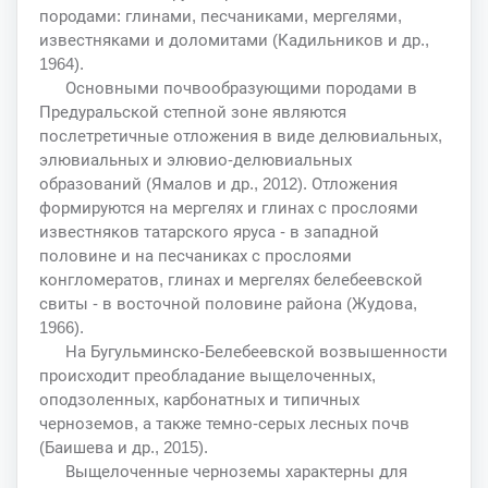
породами: глинами, песчаниками, мергелями,
известняками и доломитами (Кадильников и др.,
1964).
Основными почвообразующими породами в
Предуральской степной зоне являются
послетретичные отложения в виде делювиальных,
элювиальных и элювио-делювиальных
образований (Ямалов и др., 2012). Отложения
формируются на мергелях и глинах с прослоями
известняков татарского яруса - в западной
половине и на песчаниках с прослоями
конгломератов, глинах и мергелях белебеевской
свиты - в восточной половине района (Жудова,
1966).
На Бугульминско-Белебеевской возвышенности
происходит преобладание выщелоченных,
оподзоленных, карбонатных и типичных
черноземов, а также темно-серых лесных почв
(Баишева и др., 2015).
Выщелоченные черноземы характерны для