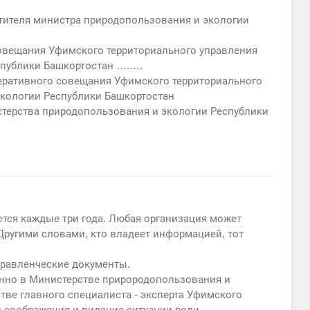
тителя министра природопользования и экологии
овещания Уфимского территориального управления
спублики Башкортостан ….….
еративного совещания Уфимского территориального
кологии Республики Башкортостан
терства природопользования и экологии Республики
тся каждые три года. Любая организация может
Другими словами, кто владеет информацией, тот
правленческие документы.
енно в Министерстве прирородопользования и
стве главного специалиста - эксперта Уфимского
и соображения и видение ситуации роли