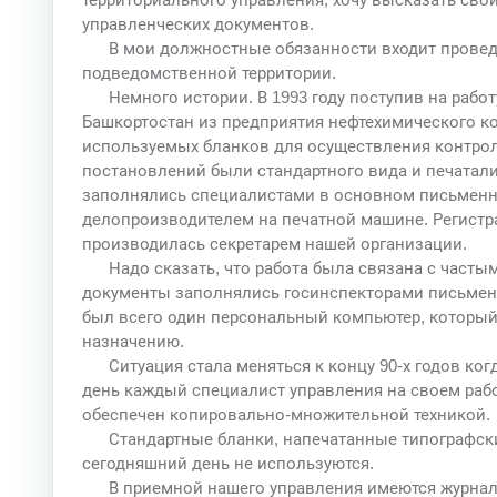
управленческих документов.
В мои должностные обязанности входит провед
подведомственной территории.
Немного истории. В 1993 году поступив на рабо
Башкортостан из предприятия нефтехимического к
используемых бланков для осуществления контрол
постановлений были стандартного вида и печатал
заполнялись специалистами в основном письменн
делопроизводителем на печатной машине. Регистра
производилась секретарем нашей организации.
Надо сказать, что работа была связана с част
документы заполнялись госинспекторами письменн
был всего один персональный компьютер, который
назначению.
Ситуация стала меняться к концу 90-х годов ког
день каждый специалист управления на своем раб
обеспечен копировально-множительной техникой.
Стандартные бланки, напечатанные типографск
сегодняшний день не используются.
В приемной нашего управления имеются журнал