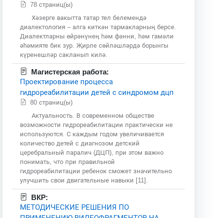
78 страниц(ы)
Хәзерге вакытта татар тел белемендә
диалектология – алга киткән тармакларның берсе.
Диалектларны өйрәнүнең һәм фәнни, һәм гамәли
әһәмияте бик зур. Җирле сөйләшләрдә борынгы
күренешләр сакланып килә.
Магистерская работа:
Проектирование процесса
гидрореабилитации детей с синдромом дцп
80 страниц(ы)
Актуальность. В современном обществе
возможности гидрореабилитации практически не
используются. С каждым годом увеличивается
количество детей с диагнозом детский
церебральный паралич (ДЦП), при этом важно
понимать, что при правильной
гидрореабилитации ребенок сможет значительно
улучшить свои двигательные навыки [11].
ВКР:
МЕТОДИЧЕСКИЕ РЕШЕНИЯ ПО
ПРИМЕНЕНИЮ ВИДЕОФРАГМЕНТОВ НА