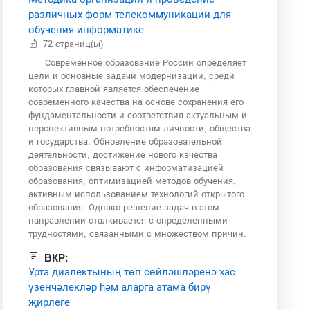
различных форм телекоммуникации для
обучения информатике
72 страниц(ы)
Современное образование России определяет
цели и основные задачи модернизации, среди
которых главной является обеспечение
современного качества на основе сохранения его
фундаментальности и соответствия актуальным и
перспективным потребностям личности, общества
и государства. Обновление образовательной
деятельности, достижение нового качества
образования связывают с информатизацией
образования, оптимизацией методов обучения,
активным использованием технологий открытого
образования. Однако решение задач в этом
направлении сталкивается с определенными
трудностями, связанными с множеством причин.
ВКР:
Урта диалектының төп сөйләшләренә хас
үзенчәлекләр һәм аларга атама бирү
җирлеге