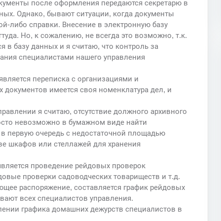
кументы после оформления передаются секретарю в
ных. Однако, бывают ситуации, когда документы
й-либо справки. Внесение в электронную базу
уда. Но, к сожалению, не всегда это возможно, т.к.
 в базу данных и я считаю, что контроль за
вания специалистами нашего управления
вляется переписка с организациями и
х документов имеется своя номенклатура дел, и
равлении я считаю, отсутствие должного архивного
осто невозможно в бумажном виде найти
о в первую очередь с недостаточной площадью
ве шкафов или стеллажей для хранения
является проведение рейдовых проверок
довые проверки садоводческих товариществ и т.д.
ющее распоряжение, составляется график рейдовых
вают всех специалистов управления.
влении графика домашних дежурств специалистов в