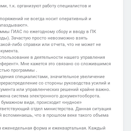
, т.к. организуют работу специалистов и
споряжений не всегда носит оперативный и
апаздывают».
аммы ГИАС по ежегодному сбору и вводу в ПК
ходы). Зачастую просто невозможно взять
кой-либо справки или отчета, что не может не
кумента.
использование в деятельности нашего управления
ферент». Мне кажется это связано со сложившимся
стью программы .
дения специалистами, значительное увеличение
перераспределение со стороны руководства усилий и
кумента или управленческих решений крайне важно.
ажена система электронного документооборота.
 бумажном виде, происходит «нудное»
тветствующий отдел министерства. Данная ситуация
й вспоминаешь, что в прошлом веке такого объема
я еженедельная форма и ежеквартальная. Каждый