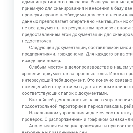
административного наказания. Вышеуказанные до
приемную для сканирования и внесения в базу дан
проверки срочно необходимы для составления како
данных предполагает оперативно «вытащить» их отт
не все документы по результатам проверок вносятся
предоставлением этой документации для сканиро
недостаточен.
Следующей документаций, составляемой мной я
предприятиями, гражданами. Для каждого вида эти
исходящий номер.
Слабым местом в делопроизводстве в нашем уп
хранения документов за прошлые годы. Иногда пр
интересующий тебя документ. Это конечно связан
помещений и отсутствием в достаточном количест
соответствующих папок с документами.
Важнейшей деятельностью нашего управления 
подконтрольной территории в период паводка, рей
Начальником управления издается соответству
проверок. С распоряжением и графиком ознакамли
Аналогичная ситуация происходит и при соста
выходные и праздничные дни.