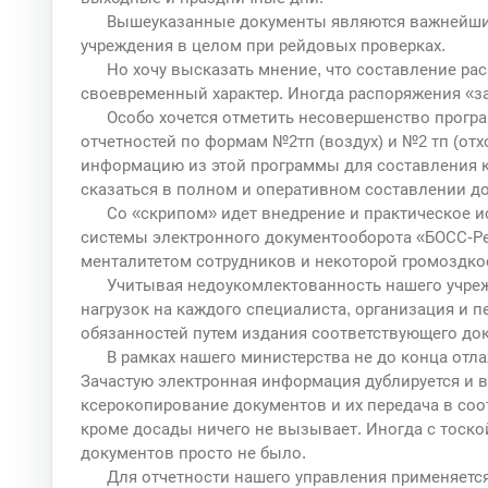
Вышеуказанные документы являются важнейшими
учреждения в целом при рейдовых проверках.
Но хочу высказать мнение, что составление ра
своевременный характер. Иногда распоряжения «з
Особо хочется отметить несовершенство прогр
отчетностей по формам №2тп (воздух) и №2 тп (от
информацию из этой программы для составления ка
сказаться в полном и оперативном составлении до
Со «скрипом» идет внедрение и практическое 
системы электронного документооборота «БОСС-Ре
менталитетом сотрудников и некоторой громоздко
Учитывая недоукомлектованность нашего учреж
нагрузок на каждого специалиста, организация и 
обязанностей путем издания соответствующего до
В рамках нашего министерства не до конца отл
Зачастую электронная информация дублируется и в
ксерокопирование документов и их передача в соо
кроме досады ничего не вызывает. Иногда с тоско
документов просто не было.
Для отчетности нашего управления применяетс