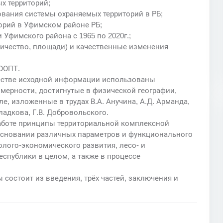
х территорий;
ования системы охраняемых территорий в РБ;
орий в Уфимском районе РБ;
 Уфимского района с 1965 по 2020г.;
личество, площади) и качественные изменения
ООПТ.
честве исходной информации использованы
мерности, достигнутые в физической географии,
, изложенные в трудах В.А. Анучина, А.Д. Арманда,
Гладкова, Г.В. Добровольского.
аботе принципы территориальной комплексной
основании различных параметров и функционального
олого-экономического развития, лесо- и
спублики в целом, а также в процессе
состоит из введения, трёх частей, заключения и