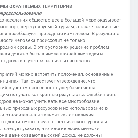
ТЕМЫ ОХРАНЯЕМЫХ ТЕРРИТОРИЙ
риродопользования
одонаселения общество все в большей мере оказывает
анспорт, нерегулируемый туризм, а также различные
ени преобразуют природные комплексы. В результате
ности человека происходит не только
иродной среды. В этих условиях решение проблем
ния должно быть в числе важнейших задач и
 подхода и с учетом различных аспектов
приятий можно встретить положения, основанные
нципах. Так, существует утверждение, что
ий с учетом нанесенного ущерба является
им получать конкретные результаты. Ошибочность
одход не может учитывать все многообразие
ьных природных ресурсов и их использование в
и относительна и зависит как от наличия
от достигнутого научно - технического уровня и
, следует указать, что многие экономически
они даже создают высокий доход, не должны