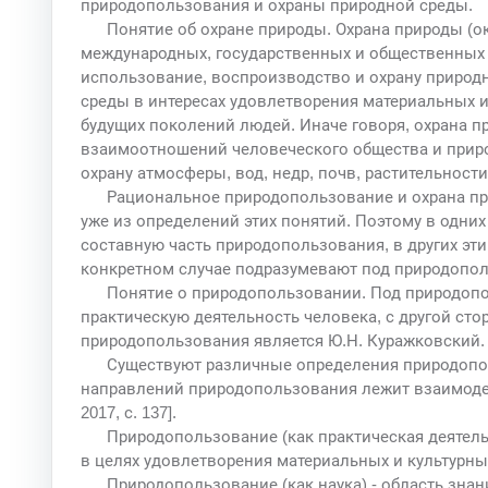
природопользования и охраны природной среды.
Понятие об охране природы. Охрана природы (о
международных, государственных и общественных
использование, воспроизводство и охрану природн
среды в интересах удовлетворения материальных и
будущих поколений людей. Иначе говоря, охрана п
взаимоотношений человеческого общества и приро
охрану атмосферы, вод, недр, почв, растительности
Рациональное природопользование и охрана пр
уже из определений этих понятий. Поэтому в одних
составную часть природопользования, в других эти 
конкретном случае подразумевают под природопо
Понятие о природопользовании. Под природоп
практическую деятельность человека, с другой ст
природопользования является Ю.Н. Куражковский.
Существуют различные определения природопол
направлений природопользования лежит взаимодей
2017, с. 137].
Природопользование (как практическая деятель
в целях удовлетворения материальных и культурны
Природопользование (как наука) - область зн