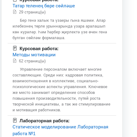
Татар теленең бөре сөйләше
29 страниц(ы)
Бер генә халык та үзаеры гына яшәми. Алар
илебезнең төрле урыннарында үзара аралашып
көн күрәләр. Һәм һәрбер җирлектә үзе өчен генә
булган сөйләм формалаша.
Курсовая работа:
Методы мотивации
62 страниц(ы)
Управление персоналом включает многие
составляющие. Среди них: кадровая политика,
взаимоотношения в коллективе, социально-
психологические аспекты управления. Ключевое
же место занимает определение способов
повышения производительности, путей роста
творческой инициативы, а так же стимулирование
и мотивация работников.
Лабораторная работа:
Статическое моделирование Лабораторная
работа №1