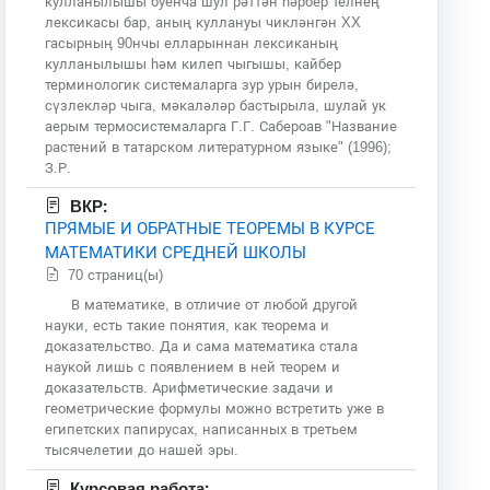
кулланылышы буенча шул рәттән һәрбер телнең
лексикасы бар, аның куллануы чикләнгән XX
гасырның 90нчы елларыннан лексиканың
кулланылышы һәм килеп чыгышы, кайбер
терминологик системаларга зур урын бирелә,
сүзлекләр чыга, мәкаләләр бастырыла, шулай ук
аерым термосистемаларга Г.Г. Сабероав "Название
растений в татарском литературном языке" (1996);
З.Р.
ВКР:
ПРЯМЫЕ И ОБРАТНЫЕ ТЕОРЕМЫ В КУРСЕ
МАТЕМАТИКИ СРЕДНЕЙ ШКОЛЫ
70 страниц(ы)
В математике, в отличие от любой другой
науки, есть такие понятия, как теорема и
доказательство. Да и сама математика стала
наукой лишь с появлением в ней теорем и
доказательств. Арифметические задачи и
геометрические формулы можно встретить уже в
египетских папирусах, написанных в третьем
тысячелетии до нашей эры.
Курсовая работа: