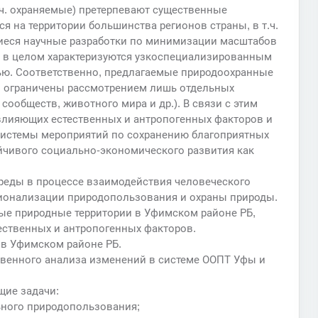
.ч. охраняемые) претерпевают существенные
я на территории большинства регионов страны, в т.ч.
щиеся научные разработки по минимизации масштабов
ы в целом характеризуются узкоспециализированным
ю. Соответственно, предлагаемые природоохранные
 ограничены рассмотрением лишь отдельных
ообществ, животного мира и др.). В связи с этим
влияющих естественных и антропогенных факторов и
 системы мероприятий по сохранению благоприятных
йчивого социально-экономического развития как
реды в процессе взаимодействия человеческого
ионализации природопользования и охраны природы.
мые природные территории в Уфимском районе РБ,
ственных и антропогенных факторов.
 в Уфимском районе РБ.
твенного анализа изменений в системе ООПТ Уфы и
щие задачи:
ьного природопользования;