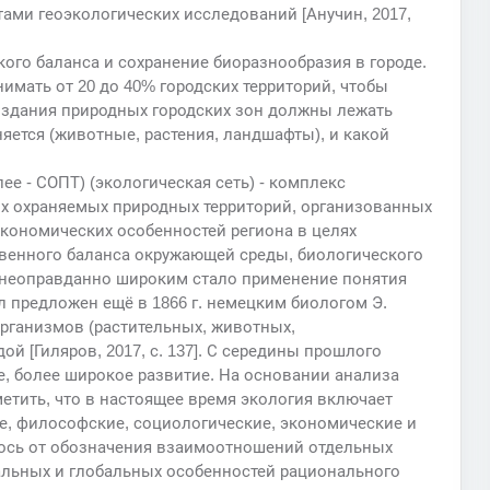
тами геоэкологических исследований [Анучин, 2017,
ого баланса и сохранение биоразнообразия в городе.
мать от 20 до 40% городских территорий, чтобы
оздания природных городских зон должны лежать
яется (животные, растения, ландшафты), и какой
е - СОПТ) (экологическая сеть) - комплекс
х охраняемых природных территорий, организованных
экономических особенностей региона в целях
твенного баланса окружающей среды, биологического
 неоправданно широким стало применение понятия
л предложен ещё в 1866 г. немецким биологом Э.
рганизмов (растительных, животных,
 [Гиляров, 2017, с. 137]. С середины прошлого
, более широкое развитие. На основании анализа
тить, что в настоящее время экология включает
е, философские, социологические, экономические и
лось от обозначения взаимоотношений отдельных
альных и глобальных особенностей рационального