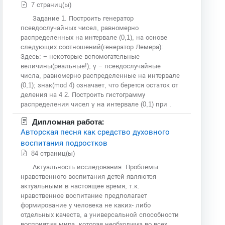
7 страниц(ы)
Задание 1. Построить генератор
псевдослучайных чисел, равномерно
распределенных на интервале (0,1), на основе
следующих соотношений(генератор Лемера):
Здесь: − некоторые вспомогательные
величины(реальные!); γ − псевдослучайные
числа, равномерно распределенные на интервале
(0,1); знак(mod 4) означает, что берется остаток от
деления на 4 2. Построить гистограмму
распределения чисел γ на интервале (0,1) при .
Дипломная работа:
Авторская песня как средство духовного
воспитания подростков
84 страниц(ы)
Актуальность исследования. Проблемы
нравственного воспитания детей являются
актуальными в настоящее время, т.к.
нравственное воспитание предполагает
формирование у человека не каких- либо
отдельных качеств, а универсальной способности
восприятия мира, которая необходима во всех