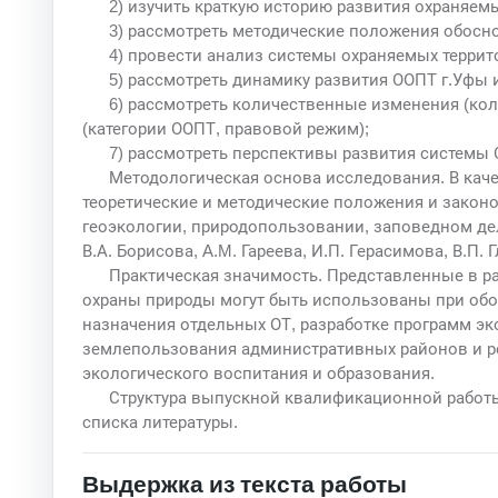
2) изучить краткую историю развития охраняемы
3) рассмотреть методические положения обосн
4) провести анализ системы охраняемых террит
5) рассмотреть динамику развития ООПТ г.Уфы и
6) рассмотреть количественные изменения (ко
(категории ООПТ, правовой режим);
7) рассмотреть перспективы развития системы 
Методологическая основа исследования. В ка
теоретические и методические положения и законо
геоэкологии, природопользовании, заповедном деле
В.А. Борисова, A.M. Гареева, И.П. Герасимова, В.П. 
Практическая значимость. Представленные в р
охраны природы могут быть использованы при об
назначения отдельных ОТ, разработке программ эк
землепользования административных районов и ре
экологического воспитания и образования.
Структура выпускной квалификационной работы 
списка литературы.
Выдержка из текста работы