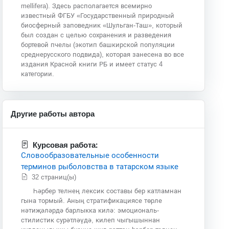
mellifera). Здесь располагается всемирно
известный ФГБУ «Государственный природный
биосферный заповедник «Шульган-Таш», который
был создан с целью сохранения и разведения
бортевой пчелы (экотип башкирской популяции
среднерусского подвида), которая занесена во все
издания Красной книги РБ и имеет статус 4
категории.
Другие работы автора
Курсовая работа:
Словообразовательные особенности
терминов рыболовства в татарском языке
32 страниц(ы)
Һәрбер телнең лексик составы бер катламнан
гына тормый. Аның стратификациясе төрле
нәтиҗәләрдә барлыкка килә: эмоциональ-
стилистик сурәтләүдә, килеп чыгышыннан