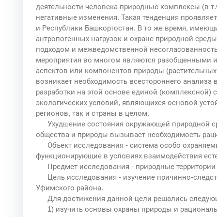
деятельности человека природные комплексы (в т
негативные изменения. Такая тенденция проявляетс
и Республики Башкортостан. В то же время, имею
антропогенных нагрузок и охране природной сред
подходом и межведомственной несогласованность
мероприятия во многом являются разобщенными и
аспектов или компонентов природы (растительных с
возникает необходимость всестороннего анализа 
разработки на этой основе единой (комплексной)
экологических условий, являющихся основой усто
регионов, так и страны в целом.
Ухудшение состояния окружающей природной с
общества и природы вызывает необходимость рац
Объект исследования - система особо охраняе
функционирующие в условиях взаимодействия есте
Предмет исследования - природные территории
Цель исследования - изучение причинно-следс
Уфимского района.
Для достижения данной цели решались следую
1) изучить основы охраны природы и рационал