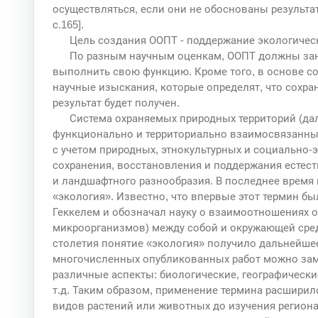
осуществляться, если они не обоснованы результа
с.165].
Цель создания ООПТ - поддержание экологическ
По разным научным оценкам, ООПТ должны зани
выполнить свою функцию. Кроме того, в основе с
научные изыскания, которые определят, что сохран
результат будет получен.
Система охраняемых природных территорий (дале
функционально и территориально взаимосвязанны
с учетом природных, этнокультурных и социально-
сохранения, восстановления и поддержания естес
и ландшафтного разнообразия. В последнее время
«экология». Известно, что впервые этот термин бы
Геккелем и обозначал науку о взаимоотношениях о
микроорганизмов) между собой и окружающей средой
столетия понятие «экология» получило дальнейшее
многочисленных опубликованных работ можно заме
различные аспекты: биологические, географически
т.д. Таким образом, применение термина расшири
видов растений или животных до изучения регион