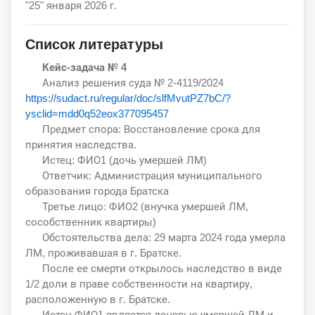
"25" января 2026 г.
Список литературы
Кейс-задача № 4
Анализ решения суда № 2-4119/2024
https://sudact.ru/regular/doc/slfMvutPZ7bC/?
ysclid=mdd0q52eox377095457
Предмет спора: Восстановление срока для
принятия наследства.
Истец: ФИО1 (дочь умершей ЛМ)
Ответчик: Администрация муниципального
образования города Братска
Третье лицо: ФИО2 (внучка умершей ЛМ,
сособственник квартиры)
Обстоятельства дела: 29 марта 2024 года умерла
ЛМ, проживавшая в г. Братске.
После ее смерти открылось наследство в виде
1/2 доли в праве собственности на квартиру,
расположенную в г. Братске.
Истец ФИО1 является дочерью умершей ЛМ и,