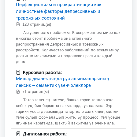
Перфекционизм и прокрастинация как
личностные факторы депрессивных и
тревожных состояний
128 страниц(ы)
Актуальность проблемы. В современном мире как
никогда стоит проблема значительного
распространения депрессивных и тревожных
расстройств. Количество заболеваний по всему миру
достигло максимума и продолжает расти каждый
день.
Курсовая работа:
Мишәр диалектында рус алынмаларының
лексик – семантик үзенчәлекләре
71 страниц(ы)
Татар теленең нигезе, башка төрки телләрнеке
кебек үк, бик борынгы вакытларда ук салына. Зур
тарихи үсеш дәвамында татар теле халыкның милли
теле булып формалашып җитә. Бу процесс, тел үсеше
ягыннан караганда, шактый вакытны үз эченә ала.
Дипломная работа: