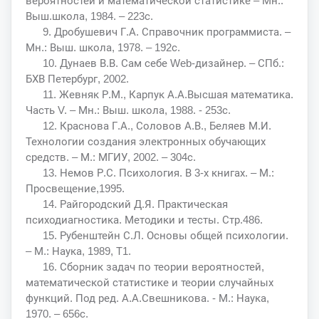
вероятностей и математической статистике – Мн.:
Выш.школа, 1984. – 223с.
9. Дробушевич Г.А. Справочник программиста. –
Мн.: Выш. школа, 1978. – 192с.
10. Дунаев В.В. Сам себе Web-дизайнер. – СПб.:
БХВ Петербург, 2002.
11. Жевняк Р.М., Карпук А.А.Высшая математика.
Часть V. – Мн.: Выш. школа, 1988. - 253с.
12. Краснова Г.А., Соловов А.В., Беляев М.И.
Технологии создания электронных обучающих
средств. – М.: МГИУ, 2002. – 304с.
13. Немов Р.С. Психология. В 3-х книгах. – М.:
Просвещение,1995.
14. Райгородский Д.Я. Практическая
психодиагностика. Методики и тесты. Стр.486.
15. Рубенштейн С.Л. Основы общей психологии.
– М.: Наука, 1989, Т1.
16. Сборник задач по теории вероятностей,
математической статистике и теории случайных
функций. Под ред. А.А.Свешникова. - М.: Наука,
1970. – 656с.