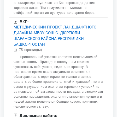
өлкәләрендә, шул исәптән Башкортстанда да киң
таралыш алган. Тел гомумилеге – милләтне
сыйфатлый торган иң зур курсәткечләрнең берсе.
ВКР:
МЕТОДИЧЕСКИЙ ПРОЕКТ ЛАНДШАФТНОГО
ДИЗАЙНА МБОУ СОШ С. ДЮРТЮЛИ
ШАРАНСКОГО РАЙОНА РЕСПУБЛИКИ
БАШКОРТОСТАН
75 страниц(ы)
Пришкольный участок является неотъемлемой
частью школы. Приходя в школу, нам хочется
чувствовать себя уютно, видеть ее красоту. В
настоящее время стало актуально озеленять и
облагораживать территорию не только с целью
сделать ее более привлекательной и красивой, но и в
связи с ухудшением экологии городских условий из-
за повышенной загазованности воздуха, а высаживая
зеленые насаждения, экология становится лучше и в
нашей жизни появляется больше красок приятных
человеческому глазу.
Дипломная работа: