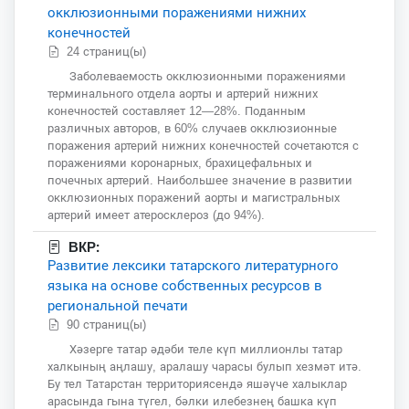
окклюзионными поражениями нижних
конечностей
24 страниц(ы)
Заболеваемость окклюзионными поражениями
терминального отдела аорты и артерий нижних
конечностей составляет 12—28%. Поданным
различных авторов, в 60% случаев окклюзионные
поражения артерий нижних конечностей сочетаются с
поражениями коронарных, брахицефальных и
почечных артерий. Наибольшее значение в развитии
окклюзионных поражений аорты и магистральных
артерий имеет атеросклероз (до 94%).
ВКР:
Развитие лексики татарского литературного
языка на основе собственных ресурсов в
региональной печати
90 страниц(ы)
Хәзерге татар әдәби теле күп миллионлы татар
халкының аңлашу, аралашу чарасы булып хезмәт итә.
Бу тел Татарстан территориясендә яшәүче халыклар
арасында гына түгел, бәлки илебезнең башка күп