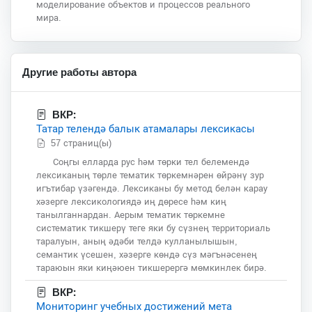
моделирование объектов и процессов реального
мира.
Другие работы автора
ВКР:
Татар телендә балык атамалары лексикасы
57 страниц(ы)
Соңгы елларда рус һәм төрки тел белемендә
лексиканың төрле тематик төркемнәрен өйрәнү зур
игътибар үзәгендә. Лексиканы бу метод белән карау
хәзерге лексикологиядә иң дөресе һәм киң
танылганнардан. Аерым тематик төркемне
систематик тикшерү теге яки бу сүзнең территориаль
таралуын, аның әдәби телдә кулланылышын,
семантик үсешен, хәзерге көндә сүз мәгънәсенең
тараюын яки киңәюен тикшерергә мөмкинлек бирә.
ВКР:
Мониторинг учебных достижений мета