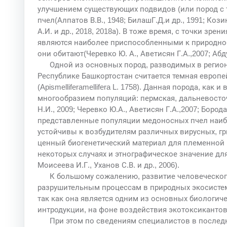
улучшением существующих подвидов (или пород с 
пчел(Алпатов В.В., 1948; БилашГ.Д.и др., 1991; Козин
А.И. и др., 2018, 2018а). В тоже время, с точки з
являются наиболее приспособленными к природно-
они обитают(Черевко Ю. А., Аветисян Г.А.,2007; Абду
Одной из основных пород, разводимых в регион
Республике Башкортостан считается темная европе
(Apismelliferamellifera L. 1758). Данная порода, как
многообразием популяций: пермская, дальневосточ
Н.И., 2009; Черевко Ю.А., Аветисян Г.А.,2007; Борода
представленные популяции медоносных пчел наиб
устойчивы к возбудителям различных вирусных, гр
ценный биогенетический материал для племенной р
некоторых случаях и этнографическое значение для
Моисеева И.Г., Уханов С.В. и др., 2006).
К большому сожалению, развитие человеческог
разрушительным процессам в природных экосистем
так как она является одним из основных биологич
интродукции, на фоне воздействия экотоксиканто
При этом по сведениям специалистов в после