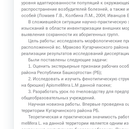
уровня адаптированности популяций к окружающей
распространение возбудителей болезней, а также
особей (Ломаев Г.В., Колбина Л.М., 2004; Иванцов Е.
В сложившейся ситуации научно-практическую 
изысканий в области инвентаризации внешних мо
выявления сохранности их аборигенных групп.
Цель работы: исследовать морфологические пр
расположенной вс. Мраково Кугарчинского района 
реализации результатов исследований диссертации
Были поставлены следующие задачи:
1. Оценить экстерьерные признаки рабочих особе
района Республики Башкортостан (РБ);
2. Исследовать и изучить фенотипическую стр
на брюшке) Apismellifera L.M данной пасеке;
3. Разработать урок по пчеловодству для пред
общеобразовательных учреждений.
Научная новизна работы. Впервые проведена оце
территории Кугарчинского района РБ.
Теоретическая и практическая значимость рабо
mellifera L. на данной территории является одним 