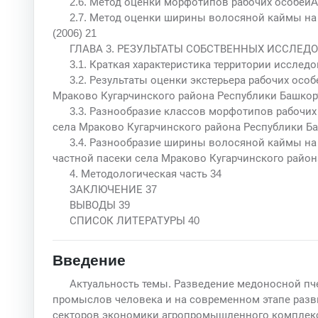
2.6. Метод оценки морфотипов рабочих особейApis
2.7. Метод оценки ширины волосяной каймы на б
(2006) 21
ГЛАВА 3. РЕЗУЛЬТАТЫ СОБСТВЕННЫХ ИССЛЕДО
3.1. Краткая характеристика территории исследо
3.2. Результаты оценки экстерьера рабочих особе
Мраково Кугарчинского района Республики Башкор
3.3. Разнообразие классов морфотипов рабочих о
села Мраково Кугарчинского района Республики Б
3.4. Разнообразие ширины волосяной каймы на б
частной пасеки села Мраково Кугарчинского район
4. Методологическая часть 34
ЗАКЛЮЧЕНИЕ 37
ВЫВОДЫ 39
СПИСОК ЛИТЕРАТУРЫ 40
Введение
Актуальность темы. Разведение медоносной пчел
промыслов человека и на современном этапе разв
секторов экономики агропромышленного комплекс