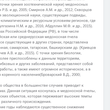
точки зрения зоотехнической науки) медоносных
 Р.Б. и др, 2005; Смирнов А.М. и др., 2012; Скворцов
рения эволюционной науки, существующие подвиды,
климатическим и ресурсным условиям регионов, где
лгазина Н.М. и др., 2016; Абдуллин М.Ф. и др., 2015).
ах Российской Федерации (РФ), в том числе
йская или среднерусская медоносная пчела
 и все существующие в других странах, представлена
ная, самарская, татарская, башкирскаяи др. (Кривцов
чев А.В. и др., 2015). С точки зрения биологии,
олее приспособлены к данным территориям,
ибковых и других заболеваний, представляют собой
аботы, а также имеют огромное историческое, а в
 коренного населения(Броварский В.Д., 2000;
о общества в большинстве случаев приводит к
ах. Данная ситуация коснулась и медоносной пчелы,
еских объектов, которая переживает высокие темпы
в различного происхождения.
дние годы наблюдаются существенное снижение