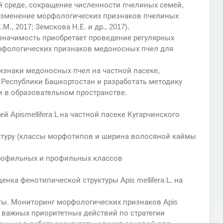
 среде, сокращение численности пчелиных семей,
 изменение морфологических признаков пчелиных
М., 2017; Земскова Н.Е. и др., 2017).
значимость приобретает проведение регулярных
рфологических признаков медоносных пчел для
изнаки медоносных пчел на частной пасеке,
Республики Башкортостан и разработать методику
 в образовательном пространстве.
й Apismellifera L на частной пасеке Кугарчинского
уктуру (классы морфотипов и ширина волосяной каймы
профильных и профильных классов
нка фенотипической структуры Apis mellifera L. на
ты. Мониторинг морфологических признаков Apis
из важных приоритетных действий по стратегии