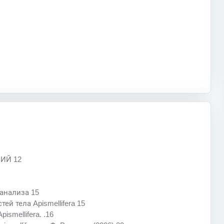
ИЙ 12
анализа 15
й тела Apismellifera 15
smellifera. .16