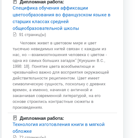
Дипломная работа:
Специфика обучения аффиксации
цветообразования во французском языке в
старших классах средней
общеобразовательной школы
91 страниц(ы)
Человек живет в цветовом мире и цвет
тысячью невидимых нитей связан с каждым из
нас, но —взаимоотношения человека с цветом -
одна из самых больших загадок” [Кукушин В.С.,
1998: 18]. Понятие цвета всеобъемлюще и
чрезвычайно важно для восприятия окружающей
действительности реципиентом. Цвет имеет
символическую сущность, поскольку с древних
времен, а именно, начиная с античной и
заканчивая современной литературой, на его
основе строились контрастные сюжеты в
произведениях.
Дипломная работа:
Технология изготовления книги в мягкой
обложке
72 страниц(ы)