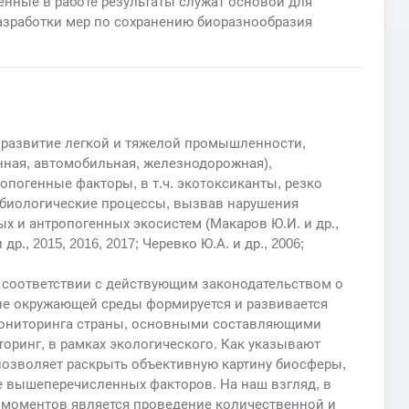
енные в работе результаты служат основой для
азработки мер по сохранению биоразнообразия
 развитие легкой и тяжелой промышленности,
онная, автомобильная, железнодорожная),
опогенные факторы, в т.ч. экотоксиканты, резко
 биологические процессы, вызвав нарушения
 и антропогенных экосистем (Макаров Ю.И. и др.,
др., 2015, 2016, 2017; Черевко Ю.А. и др., 2006;
 в соответствии с действующим законодательством о
не окружающей среды формируется и развивается
 мониторинга страны, основными составляющими
оринг, в рамках экологического. Как указывают
позволяет раскрыть объективную картину биосферы,
е вышеперечисленных факторов. На наш взгляд, в
моментов является проведение количественной и