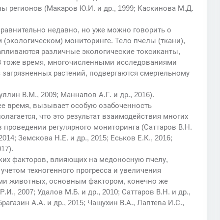
 регионов (Макаров Ю.И. и др., 1999; Каскинова М.Д.
равнительно недавно, но уже можно говорить о
(экологическом) мониторинге. Тело пчелы (ткани),
капливаются различные экологические токсиканты,
В тоже время, многочисленными исследованиями
с загрязненных растений, подвергаются смертельному
ллин В.М., 2009; Маннапов А.Г. и др., 2016).
ее время, вызывает особую озабоченность
олагается, что это результат взаимодействия многих
в проведении регулярного мониторинга (Саттаров В.Н.
 2014; Земскова Н.Е. и др., 2015; Еськов Е.К., 2016;
17).
ких факторов, влияющих на медоносную пчелу,
учетом техногенного прогресса и увеличения
ми животных, основным фактором, конечно же
И., 2007; Удалов М.Б. и др., 2010; Саттаров В.Н. и др.,
 Брагазин А.А. и др., 2015; Чащухин В.А., Лаптева И.С.,