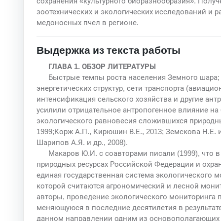
сохранения «культурного биоразнообразия». Получ
зоотехнических и экологических исследований и р
медоносных пчел в регионе.
Выдержка из текста работы
ГЛАВА 1. ОБЗОР ЛИТЕРАТУРЫ
Быстрые темпы роста населения Земного шара;
энергетических структур, сети транспорта (авиаци
интенсификация сельского хозяйства и другие антр
усилили отрицательное антропогенное влияние на
экологического равновесия сложившихся природных
1999;Корж А.П., Кирюшин В.Е., 2013; Земскова Н.Е. и 
Шарипов А.Я. и др., 2008).
Макаров Ю.И. с соавторами писали (1999), что
природных ресурсах Российской Федерации и охра
единая государственная система экологического
которой считаются агрономический и лесной монит
авторы, проведение экологического мониторинга 
меняющуюся в последние десятилетия в результат
данном направлении одним из основополагающих 