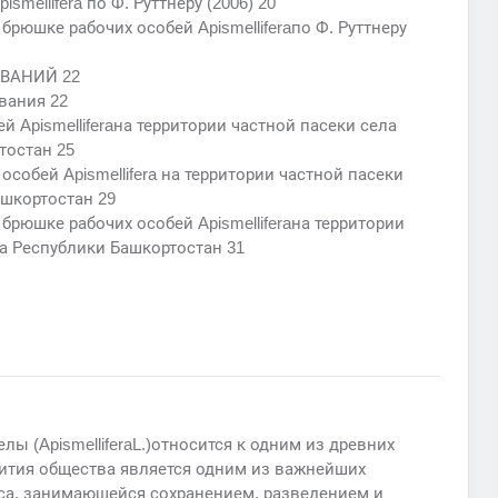
mellifera по Ф. Руттнеру (2006) 20
рюшке рабочих особей Apismelliferaпо Ф. Руттнеру
ВАНИЙ 22
вания 22
й Apismelliferaна территории частной пасеки села
тостан 25
собей Apismellifera на территории частной пасеки
ашкортостан 29
рюшке рабочих особей Apismelliferaна территории
а Республики Башкортостан 31
ы (ApismelliferaL.)относится к одним из древних
ития общества является одним из важнейших
а, занимающейся сохранением, разведением и