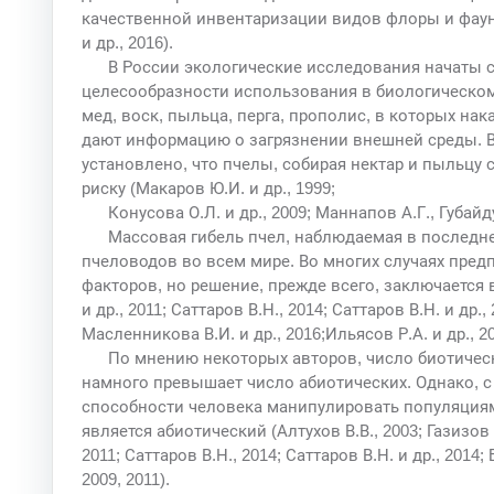
качественной инвентаризации видов флоры и фауны
и др., 2016).
В России экологические исследования начаты с
целесообразности использования в биологическом 
мед, воск, пыльца, перга, прополис, в которых на
дают информацию о загрязнении внешней среды. 
установлено, что пчелы, собирая нектар и пыльцу 
риску (Макаров Ю.И. и др., 1999;
Конусова О.Л. и др., 2009; Маннапов А.Г., Губайду
Массовая гибель пчел, наблюдаемая в последн
пчеловодов во всем мире. Во многих случаях предп
факторов, но решение, прежде всего, заключается 
и др., 2011; Саттаров В.Н., 2014; Саттаров В.Н. и др.,
Масленникова В.И. и др., 2016;Ильясов Р.А. и др., 20
По мнению некоторых авторов, число биотичес
намного превышает число абиотических. Однако, с 
способности человека манипулировать популяция
является абиотический (Алтухов В.В., 2003; Газизов Р.
2011; Саттаров В.Н., 2014; Саттаров В.Н. и др., 2014;
2009, 2011).