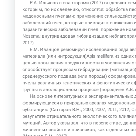
Р.А. Ильясов с соавторами (2017) выделяют семь 
которым, по их сведению, относятся: обработка 
медоносными пчелами; применение сильнодейств
заболеваний пчел, которые приводят к снижению и
паразитических заболеваний пчел; поражение но
Nosema; внутривидовая гибридизация; неблагоприя
2017).
Е.М. Иванцов резюмируя исследования ряда авт
материала (или интродукция)Apis mellifera из одних
целью повышения продуктивности и увеличения оп
способствует процессам гибридизации (метизация)
среднерусского подвида (или породы) сформировал
пчелы различных генетических и фенотипических 
группы в эволюционном процессе (Бородачев А.В. и д
На основе литературных и экспериментальных да
формирующиеся в природных ареалах медоносных 
субстанцию (Саттаров В.Н., 2000, 2007, 2011, 2012; Са
результате отрицательного экологического влияни
мутаций. Автор указывал, что в перспективе, данн
жизненных свойств и признаков, как отдельных осо