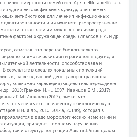
причин смертности семей пчел Apismelliferamellifera, к
пестицидами энтомофильных культур, опыляемых
ующих антибиотиков для лечения инфекционных
х адаптированности и иммунитета; распространение
зематозом, вызываемым микроспоридиями рода
тные факторы окружающей среды (Ильясов Р.А. и др.,
оров, отмечал, что перенос биологического
 природно-климатических зон и регионов в другие, с
ылительной деятельности, способствовала и
. В результате в ареалах локальных популяций
ись и, на сегодняшний день, распространяются
форм, возможно характеризующиеся как переходные
р., 2018; Гранкин Н.Н., 1997; Иванцов Е.М., 2017).
нных Е.М. Иванцов (2017), писал, что
пчел помеси имеют не известную биологическую
ттаров В.Н. и др., 2010, 2014а, 2014б), которая в
я проявляется в виде морфологических изменений и
ая ситуация, приводит к полному нарушению
бей, так и структур популяций Apis твШ/вгав целом