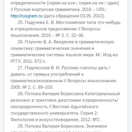
определенности (серия на кое-; серия на не-; один)
// Русская корпусная грамматика. 2016 -. URL:
http://rusgram.ru
(дата обращения 03.05. 2022).
25. Падучева Е. В. Местоимения типа что-нибудь
в отрицательном предложении // Вопросы
языкознания. 2016 -. № 3. С. 22–36.
26. Плунгян В. А. Введение в грамматическую
семантику: грамматические значения и
грамматические системы языков мира. М.: Изд-во
РГГУ, 2011. 672 с.
27. Подлесская В. И. Русские глаголы дать /
давать: от прямых употреблений к
грамматикализованным // Вопросы языкознания.
2005. № 2. С. 89–103.
28. Попова Валерия Борисовна Категориальный
резонанс в трактовке дихотомии определенность/
неопределеность // Вестник Адыгейского
государственного университета. Серия 2:
Филология и искусствоведение. 2012. №2.
29. Попова Валерия Борисовна. Значимое