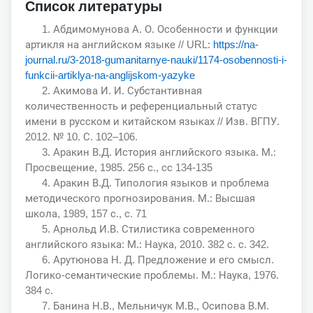
Список литературы
1. Абдимомунова А. О. Особенности и функции
артикля на английском языке // URL:
https://na-
journal.ru/3-2018-gumanitarnye-nauki/1174-osobennosti-i-
funkcii-artiklya-na-anglijskom-yazyke
2. Акимова И. И. Субстантивная
количественность и референциальный статус
имени в русском и китайском языках // Изв. ВГПУ.
2012. № 10. С. 102–106.
3. Аракин В.Д. История английского языка. М.:
Просвещение, 1985. 256 с., сс 134-135
4. Аракин В.Д. Типология языков и проблема
методического прогнозирования. М.: Высшая
школа, 1989, 157 с., с. 71
5. Арнольд И.В. Стилистика современного
английского языка: М.: Наука, 2010. 382 с. с. 342.
6. Арутюнова Н. Д. Предложение и его смысл.
Логико-семантические проблемы. М.: Наука, 1976.
384 с.
7. Банина Н.В., Мельничук М.В., Осипова В.М.