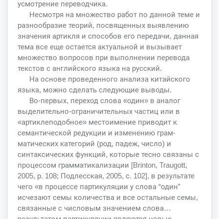
усмотрение переводчика.
Несмотря на множество работ по данной теме и
разнообразие теорий, посвященных выявлению
значения артикля и способов его передачи, данная
тема все еще остается актуальной и вызывает
множество вопросов при выполнении перевода
текстов с английского языка на русский.
На основе проведенного анализа китайского
языка, можно сделать следующие выводы.
Во-первых, переход слова «один» в аналог
выделительно-ограничительных частиц или в
«артиклеподобное» местоимение приводит к
семантической редукции и изменению грам-
матических категорий (род, падеж, число) и
синтаксических функций, которые тесно связаны с
процессом грамматикализации [Brinton, Traugott,
2005, р. 108; Подлесская, 2005, с. 102], в результате
чего «в процессе партикуляции у слова “один”
исчезают семы количества и все остальные семы,
связанные с числовым значением слова…
результатом партикуляции являются новые