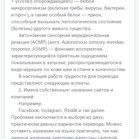
+ γενετική «порождающий») — любой
микроорганизм (включая грибы, вирусы, бактерии,
и проч.), а также особый белок — прион,
способный вызывать патологическое состояние
(болезнь) другого живого существа.
Автоно́мная сенсо́рная меридиона́льная
реа́кция (АСМР) (англ. Autonomous sensory meridian
response, ASMR) — феномен восприятия,
характеризующийся приятным ощущением
покалывания в затылке, распространяющегося в
виде мурашек по коже шеи и спине к конечностям.
В настоящей работе трудности для перевода
представляют следующие аспекты:
1. Имена собственные: названия сайтов и
компаний.
Например:
Facebook, Instagram, Reddit и так далее.
Проблема заключается в выборе из двух,
практически равных вариантов перевода. Можно
оставить названия на языке оригинала, так как
данные названия заведомо известны целевой