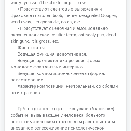
worry: you won’t be able to forget it now.
• Присутствуют сленговые выражения и
фразовые глаголы: boob, meme, designated Googler,
send away, I’m gonna die, go on, etc.
• Присутствует оценочная и эмоционально
окрашенная лексика: utter terror, oatmealy pus, dead-
skin gunk, It is gross, etc.
Жанр: статья.
Ведущая функция: денотативная.
Ведущая архитектонико-речевая форма:
монолог с фрагментами интервью.
Ведущая композиционно-речевая форма:
повествование.
Характер композиции: нейтральный, со сбоями
регистра вниз.
Три́ггер (с англ. trigger — «спусковой крючок») —
событие, вызывающее у человека, больного
посттравматическим стрессовым расстройством
внезапное репереживание психологической