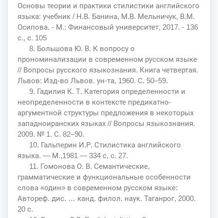
Основы теории и практики стилистики английского
языка: учебник / Н.В. Банина, М.В. Мельничук, В.М.
Осипова. - М.: Финансовый университет, 2017. - 136
с., с. 105
8. Большова Ю. В. К вопросу о
прономинализации в современном русском языке
// Вопросы русского языкознания. Книга четвертая.
Львов: Изд-во Львов. ун-та, 1960. С. 50–59.
9. Гадилия К. Т. Категория определенности и
неопределенности в контексте предикатно-
аргументной структуры предложения в некоторых
западноиранских языках // Вопросы языкознания.
2009. № 1. С. 82–90.
10. Гальперин И.Р. Стилистика английского
языка. — М.,1981 — 334 с, с. 27.
11. Гомонова О. В. Семантические,
грамматические и функциональные особенности
слова «один» в современном русском языке:
Автореф. дис. … канд. филол. наук. Таганрог, 2000.
20 с.