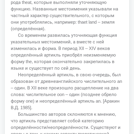
рода theat, которые выполняли уточняющую
функцию. Названные местоимения указывали на
частный характер существительного, с которым
они употреблялись, например: thaet land – земля
(определённая).
Со временем развилась уточняющая функция
указательных местоимений, а вместе с ней
изменилась и форма. В период XII – XIV веков
определённый артикль приобрёл неизменяемую
форму the, которая окончательно закрепилась в
языке и существует по сей день.
Неопределённый артикль, в свою очередь, был
образован от древнеанглийского числительного an
– один. В XII веке произошло расщепление на два
слова: числительное oon – один (позднее обрело
форму one) и неопределённый артикль an. [Аракин
В.Д. 1985].
Большинство авторов склоняются к мнению,
что артикль представляет собой категорию
определённости/неопределённости. Существуют и
споры о том, к какому аспекту теоретической