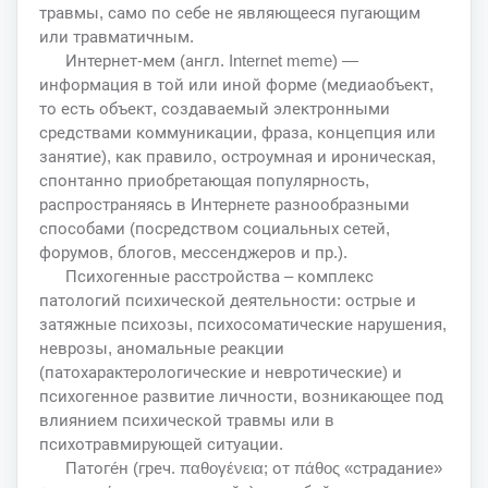
травмы, само по себе не являющееся пугающим
или травматичным.
Интернет-мем (англ. Internet meme) —
информация в той или иной форме (медиаобъект,
то есть объект, создаваемый электронными
средствами коммуникации, фраза, концепция или
занятие), как правило, остроумная и ироническая,
спонтанно приобретающая популярность,
распространяясь в Интернете разнообразными
способами (посредством социальных сетей,
форумов, блогов, мессенджеров и пр.).
Психогенные расстройства – комплекс
патологий психической деятельности: острые и
затяжные психозы, психосоматические нарушения,
неврозы, аномальные реакции
(патохарактерологические и невротические) и
психогенное развитие личности, возникающее под
влиянием психической травмы или в
психотравмирующей ситуации.
Патоге́н (греч. παθογένεια; от πάθος «страдание»