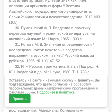
отсутствие артикля: нулевой знак как член
оппозиции артиклевых форм // Вестник
Адыгейского государственного университета.
Серия 2: Филология и искусствоведение. 2012. №3
(105).
30. Пумпянский Ф.Л. Введение в практику
перевода научной и технической литературы на
английский язык: М.: Наука, 1965 – 303 с.
31. Рогова М. В. Значение определенности /
неопределенности: некоторые средства
выражения в русском языке // Русский язык за
рубежом. 1995. № 1. С. 47–52.
32. РГ – Русская грамматика: В 2 т. / Под ред. Н.
Ю. Шведевой и др. М.: Наука, 1980. Т. 1. 783 с.
33. Сергеева Ю.М. English Articles in Use. Артикли:
Оставаясь на сайте и нажимая кнопку «Принять», Вы
объяснение, употребление, тренинг. – М.: МПГУ,
подтверждаете, что даете согласие на обработку
персональных данных метрическими программами и
2012. – 204 с., с. 51.
файлами cookie.
Подробнее в политике
34. Сирота Е. Способы репрезентации категории
Принять
определенности-неопределенности в современном
русском языке // Традиция и инновации в научных
исследованиях: Материалы Коллоквиум-