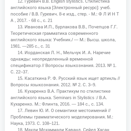
12. Гуревич В.В. English stylistics. Стилистика
английского языка [Электронный ресурс]: учеб.
пособие / В.В. Гуревич. 8-е изд., стер. - М.: Ф Л И Н Т
А , 2017. - 68 с., с. 21
13. Иванова И.П., Бурлакова В.В., Почепцов Г.Г.
Теоретическая грамматика современного
английского языка: Учебник./ — М.: Высш. школа,
1981. —285 с., с. 31
14. Иорданская Л. Н., Мельчук И. А. Наречие
однажды: неопределенный временной
спецификатор // Вопросы языкознания. 2013. № 1.
С. 22–37.
15. Касаткина Р. Ф. Русский язык ищет артикль //
Вопросы языкознания. 2012. № 2. С. 3–9.
16. Кухаренко В.А. Практикум по стилистике
английского языка. Seminars in Stylistics :/ В.А.
Кухаренко. М.: Флинта, 2016. — 184 с., с. 134.
17. Левин Ю. И. О семантике местоимений //
Проблемы грамматического моделирования. М.:
Наука, 1973. С. 108–121.
18. Махди Мохаммади Каванд, Сейед Хасан