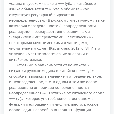
«один» в русском языке и «一 (yi)» в китайском
языке объясняется тем, что в обоих языках
отсутствует регулярный выразитель
неопределенности. «В русском литературном языке
категория определенности / неопределенности
реализуется преимущественно различными
“неартиклевыми” средствами – лексическими,
некоторыми местоимениями и частицами,
числительным один» [Касаткина, 2012, c. 3]. И это
явление имеет типологические аналогии в
китайском языке.
В-третьих, в зависимости от контекста и
ситуации русское «один» и китайское «一 (yi)»
способны выражать значение и определительное,
и неопределенное, т. е. в одном и том же слове
реализована оппозиция «определенность /
неопределенность». В отличие от китайского слова
«一 (yi)», которое употребляется в основном в
функции местоимения и числительного, русское
слово «один» способно выполнять функции