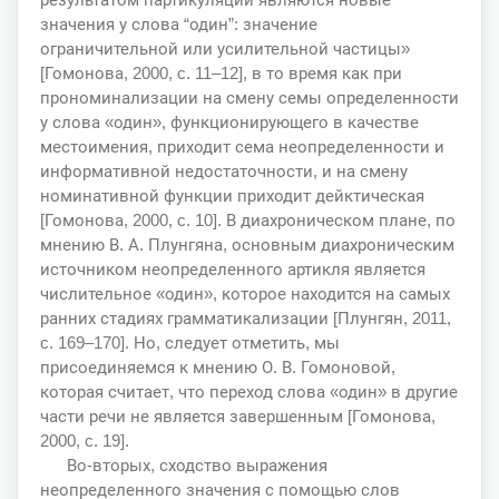
значения у слова “один”: значение
ограничительной или усилительной частицы»
[Гомонова, 2000, c. 11–12], в то время как при
прономинализации на смену семы определенности
у слова «один», функционирующего в качестве
местоимения, приходит сема неопределенности и
информативной недостаточности, и на смену
номинативной функции приходит дейктическая
[Гомонова, 2000, c. 10]. В диахроническом плане, по
мнению В. А. Плунгяна, основным диахроническим
источником неопределенного артикля является
числительное «один», которое находится на самых
ранних стадиях грамматикализации [Плунгян, 2011,
c. 169–170]. Но, следует отметить, мы
присоединяемся к мнению О. В. Гомоновой,
которая считает, что переход слова «один» в другие
части речи не является завершенным [Гомонова,
2000, c. 19].
Во-вторых, сходство выражения
неопределенного значения с помощью слов