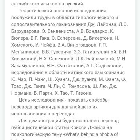
английского языков на русский.
Теоретической основой исследования
послужили труды в области типологического и
сопоставительного языкознания Дж. Лайонза, Л.С.
Бархударова, Э. Бенвениста, А.В. Бондарко, К.
Бюлера, В.Г. Гака, О. Есперсена, Д. Бикертона, Н.
Хомского, У. Чейфа, В.А. Виноградова, Г.П.
Мельникова, В.В. Гуревича, З.З. Гатиатуллиной, В.Н.
Хисамовой, Н.Х. Салеховой, Л.К. Байрамовой, М.Н
Закамуллиной, Н.Н. Фаттаховой, А.Г. Садыковой;
исследования в области китайского языкознания
Ю. Чао, П. Чэня, Ш. Хуанга, Дж. Хуанга, М. Фанга, Ф.
Тсао, Дж. Генга, Ч. Ли, С. Томпсона, Ш. Лю, Дж.
Нормана, Б. Парти, Х. Тао, Т. Гивона.
Цель исследования - показать способы
перевода артикля для дальнейшего их
использования в переводах.
Для демонстрации будет выполнен перевод
публицистической статьи Крисси Джайлз на
психологическую тему «What’s behind a phobia of