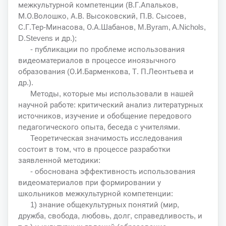
межкультурной компетенции (В.Г.Апальков,
М.О.Волошко, А.В. Высоковский, П.В. Сысоев,
С.Г.Тер-Минасова, О.А.Шабанов, M.Byram, A.Nichols,
D.Stevens и др.);
- публикации по проблеме использования
видеоматериалов в процессе иноязычного
образования (О.И.Барменкова, Т. П.Леонтьева и
др.).
Методы, которые мы использовали в нашей
научной работе: критический анализ литературных
источников, изучение и обобщение передового
педагогического опыта, беседа с учителями.
Теоретическая значимость исследования
состоит в том, что в процессе разработки
заявленной методики:
- обоснована эффективность использования
видеоматериалов при формировании у
школьников межкультурной компетенции:
1) знание общекультурных понятий (мир,
дружба, свобода, любовь, долг, справедливость, и