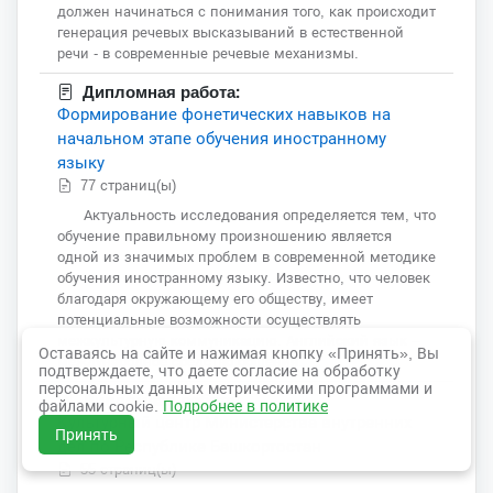
должен начинаться с понимания того, как происходит
генерация речевых высказываний в естественной
речи - в современные речевые механизмы.
Дипломная работа:
Формирование фонетических навыков на
начальном этапе обучения иностранному
языку
77 страниц(ы)
Актуальность исследования определяется тем, что
обучение правильному произношению является
одной из значимых проблем в современной методике
обучения иностранному языку. Известно, что человек
благодаря окружающему его обществу, имеет
потенциальные возможности осуществлять
межкультурную коммуникацию. Английский язык –
Оставаясь на сайте и нажимая кнопку «Принять», Вы
международное средство общения.
подтверждаете, что даете согласие на обработку
персональных данных метрическими программами и
Дипломная работа:
файлами cookie.
Подробнее в политике
Культурный центр Министерства внутренних
Принять
дел по Республике Башкортостан
55 страниц(ы)