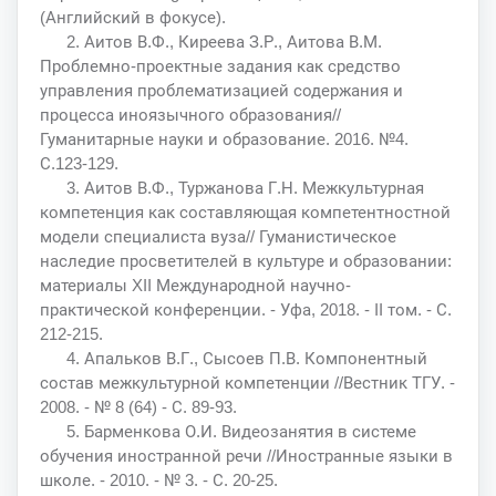
(Английский в фокусе).
2. Аитов В.Ф., Киреева З.Р., Аитова В.М.
Проблемно-проектные задания как средство
управления проблематизацией содержания и
процесса иноязычного образования//
Гуманитарные науки и образование. 2016. №4.
С.123-129.
3. Аитов В.Ф., Туржанова Г.Н. Межкультурная
компетенция как составляющая компетентностной
модели специалиста вуза// Гуманистическое
наследие просветителей в культуре и образовании:
материалы XII Международной научно-
практической конференции. - Уфа, 2018. - II том. - С.
212-215.
4. Апальков В.Г., Сысоев П.В. Компонентный
состав межкультурной компетенции //Вестник ТГУ. -
2008. - № 8 (64) - С. 89-93.
5. Барменкова О.И. Видеозанятия в системе
обучения иностранной речи //Иностранные языки в
школе. - 2010. - № 3. - С. 20-25.