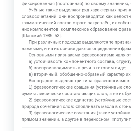
фиксированная (постоянная) по своему значению, с
Учёные также выделяют ряд характерных призн
словосочетаний: они воспроизводятся как целост
грамматический состав строго закреплён, их собст
них компонентов, комплексное образование фразе
[Шанский 1985: 53].
При различных подходах выделяются те призна
важными, и на их основе даются определение фра
Основными признаками фразеологизма являют
а) устойчивость компонентного состава, структ
б) воспроизводимость в речи в готовом виде;
в) вторичный, обобщенно-образный характер их
Виноградов выделял три типа фразеологизмов:
1) фразеологические сращения (устойчивые сло
суммы лексических составляющих слов, а не их бу
2) фразеологические единства (устойчивые сос
природа сочетания слов: «подливать масла в огонь»
3) фразеологические сочетания (такие устойчив
прямом значении, а другое в переносном: «потупить