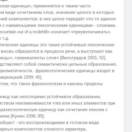
ская единица», применяется к таким часто
м виде сочетаниям слов, значение целого в которых
ний компонентов: в них целое передаёт что-то единое
ия с наименьшими лексическими единицами - словами.
untain out of a molehill» означает «преувеличивать»,
 т.д.
огические единицы это такие устойчивые лексические
 вновь образуются в процессе речи, а выступают как
цы», «эквиваленты слов» [Виноградов 2001: 92].
дставляют собой семантически цельные образования,
диоматичности. .фразеологические единицы входят в
мирницкий 1999: 45].
 том, что такое фразеологизм и каковы пределы
иницу как неоспоримо устойчивое образование,
йством неизменяемости «тех или иных элементов при
разеологическую единицу как сочетание лексем с
ем [Кунин 1996: 89].
оборот - это воспроизводимая в готовом виде
дарных компонентов словного характера,