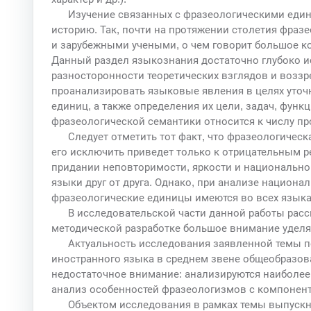
Изучение связанных с фразеологическими еди
историю. Так, почти на протяжении столетия фразе
и зарубежными учеными, о чем говорит большое к
Данный раздел языкознания достаточно глубоко ис
разносторонности теоретических взглядов и возз
проанализировать языковые явления в целях уточ
единиц, а также определения их цели, задач, функ
фразеологической семантики относится к числу 
Следует отметить тот факт, что фразеологическ
его исключить приведет только к отрицательным р
придании неповторимости, яркости и национально
языки друг от друга. Однако, при анализе национал
фразеологические единицы имеются во всех языка
В исследовательской части данной работы рас
методической разработке большое внимание уделя
Актуальность исследования заявленной темы по
иностранного языка в среднем звене общеобразо
недостаточное внимание: анализируются наиболее 
анализ особенностей фразеологизмов с компонент
Объектом исследования в рамках темы выпуск