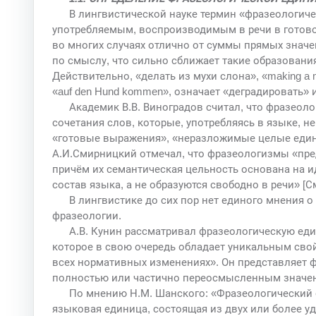
В лингвистической науке термин «фразеологиче
употребляемым, воспроизводимым в речи в готово
во многих случаях отлично от суммы прямых значе
по смыслу, что сильно сближает такие образован
Действительно, «делать из мухи слона», «making a mo
«auf den Hund kommen», означает «деградировать» и
Академик В.В. Виноградов считал, что фразеол
сочетания слов, которые, употребляясь в языке, не
«готовые выражения», «неразложимые целые едини
А.И.Смирницкий отмечал, что фразеологизмы «пре
причём их семантическая цельность основана на и
состав языка, а не образуются свободно в речи» [С
В лингвистике до сих пор нет единого мнения о
фразеологии.
А.В. Кунин рассматривал фразеологическую ед
которое в свою очередь обладает уникальным сво
всех нормативных изменениях». Он представляет ф
полностью или частично переосмысленным значени
По мнению Н.М. Шанского: «Фразеологический 
языковая единица, состоящая из двух или более у