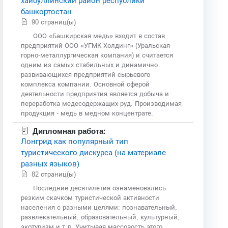
хайбуллинский район республики
башкортостан
90 страниц(ы)
ООО «Башкирская медь» входит в состав
предприятий ООО «УГМК Холдинг» (Уральская
горно-металлургическая компания) и считается
одним из самых стабильных и динамично
развивающихся предприятий сырьевого
комплекса компании. Основной сферой
деятельности предприятия является добыча и
переработка медесодержащих руд. Производимая
продукция - медь в медном концентрате.
Дипломная работа:
Лонгрид как популярный тип
туристического дискурса (на материале
разных языков)
82 страниц(ы)
Последние десятилетия ознаменовались
резким скачком туристической активности
населения с разными целями: познавательный,
развлекательный, образовательный, культурный,
экотуризм и т.д. Учитывая массовость этого