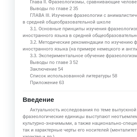
Глава II. Фразеологизмы, сравнивающие челов
Выводы по главе 2 35
ГЛАВА III. Изучение фразеологии с анималисти
в средней общеобразовательной школе
3.1. Основные принципы изучения фразеологиз
иностранного языка в средней общеобразовательн
3.2. Методические рекомендации по изучению 
иностранного языка (на примере немецкого и англ
3.3. Экспериментальное обучение фразеологизм
Выводы по главе 3 52
Заключение 54
Список использованной литературы 58
Приложение 63
Введение
Актуальность исследования по теме выпускной
фразеологические единицы выступают неотъемле
культурно-значимыми, а также национально-специ
так и характерные черты его носителей (менталит
характер и др.).