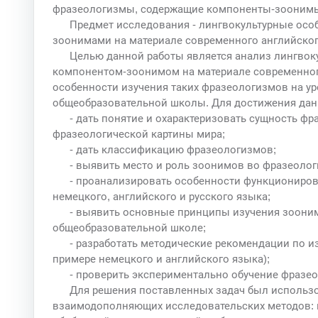
фразеологизмы, содержащие компоненты-зоонимы 
Предмет исследования - лингвокультурные осо
зоонимами на материале современного английского
Целью данной работы является анализ лингвок
компонентом-зоонимом на материале современного
особенности изучения таких фразеологизмов на ур
общеобразовательной школы. Для достижения дан
- дать понятие и охарактеризовать сущность ф
фразеологической картины мира;
- дать классификацию фразеологизмов;
- выявить место и роль зоонимов во фразеолог
- проанализировать особенности функциониро
немецкого, английского и русского языка;
- выявить основные принципы изучения зооним
общеобразовательной школе;
- разработать методические рекомендации по и
примере немецкого и английского языка);
- проверить экспериментально обучение фразео
Для решения поставленных задач был использ
взаимодополняющих исследовательских методов: м