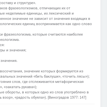
оставу и структуре».
аков фразеологизмов, отличающих их от
ные неделимые единицы, их лексический и
венное значение не зависит от значения входящих в
ологических единиц воспринимается как одно слово
ки фразеологизма, которые считаются наиболее
зеологизма.
ся:
уры и значения;
 значения.
восочетания, значение которых формируется из
квальных значений «бить баклуши», «точить лясы»);
тояния слов, где отслеживается метафорическая
, «закатать рукава»);
ые обороты, в которых одно из слов употреблено в
 взор», «радость обуяла»). [Виноградов 1977: 147]