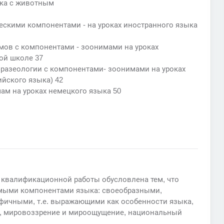
ека с животным
ческими компонентами - на уроках иностранного языка
мов с компонентами - зоонимами на уроках
ой школе 37
фразеологии с компонентами- зоонимами на уроках
ийского языка) 42
ам на уроках немецкого языка 50
 квалификационной работы обусловлена тем, что
мыми компонентами языка: своеобразными,
фичными, т.е. выражающими как особенности языка,
ет, мировоззрение и мироощущение, национальный