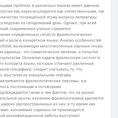
ницами проблем, в различных языках имеет давнюю
ология как наука исследуется как отечественными, так
оличество посвященной этому вопросу литературы.
следован на сегодняшний день. Однако, при всей
рений современные ученые стремятся
нения определенных свойств фразеологических
ций и роли в конкретном языке. Анализ особенностей
проблем, вызывающих многочисленные научные споры.
ая единица - это семантическое явление, а попытка
езультатам. Основная задача фразеологии состоит в
го колорита языку, которые отличают различные
ьной специфики, следует учитывать то, что
х, выступая их уникальными чертами.
сматриваются фразеологические-лексемы, а в
лось пословицам и поговоркам.
дтверждается также и тем фактом, что на уроках
вательной школы изучению фразеологизмов уделяется
широко распространенные из них, в то время как
ами- зоонимами отдельно не производится.
ной квалификационной работы выступают