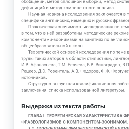
обобщений, метод сплошной выборки, метод систе
дефиниций и метод компонентного анализа.
Научная новизна исследования заключается в т
специфике английских, немецких и русских фразе
Практическая значимость исследования по те
в том, что в ней разработаны методические реко
компонентами-зоонимами на занятиях по английск
общеобразовательной школы.
Теоретической основой исследования по теме
труды таких авторов в области стилистики, лингво
И.В. Афанасьева, Т.М. Беляева, В.В. Виноградов, В.П
Рецкер, Д.Э. Розенталь, А.В. Федоров, Ф.Ф. Фортуна
источников.
Структурно выпускная квалификационная работа
заключения, списка использованной литературы.
Выдержка из текста работы
ГЛАВА I. ТЕОРЕТИЧЕСКАЯ ХАРАКТЕРИСТИКА 
ФРАЗЕОЛОГИЗМОВ С КОМПОНЕНТОМ-ЗООНИМОМ.
1.1. ОПРЕДЕЛЕНИЕ ФРАЗЕОЛОГИЧЕСКОЙ ЕДИН