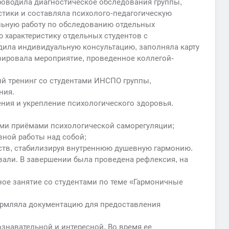
роводила диагностическое обследования группы,
стики и составляла психолого-педагогическую
льную работу по обследованию отдельных
 характеристику отдельных студентов с
дила индивидуальную консультацию, заполняла карту
зировала мероприятие, проведенное коллегой-
ий тренинг со студентами ИНСПО группы,
ния.
ния и укрепление психологического здоровья.
ыми приёмами психологической саморегуляции;
вной работы над собой;
ств, стабилизируя внутреннюю душевную гармонию.
вали. В завершении была проведена рефлексия, на
ое занятие со студентами по теме «Гармоничные
ормляла документацию для предоставления
ознавательной и интересной. Во время ее