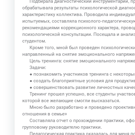
Подбирала диагностический инструментарий, п
обрабатывала результаты психологической диагно
характеристику коллектива. Проводила индивидуа
испытуемых, составляла психолого-педагогическую
рекомендациями коррекционного характера, прово
психологической консультации. Посещала и анали
студентом.
Кроме того, мной был проведен психологическ
направленный на снятие эмоционального напряже
Цель тренинга: снятие эмоционального напряже
Задачи:
● познакомить участников тренинга с некотор
● создать благоприятные условия для продукти
● совершенствовать развитие личностных каче
Тренинг прошел успешно, все студенты участво
которой все желающие смогли высказаться.
Мною было разработано и проведено проективн
отношения в семье»
Составляла отчет о прохождении практики, оф
групповому руководителю практики.
Педагогическая практика оказалась для меня п