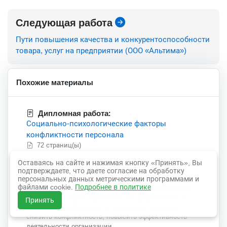
Следующая работа
Пути повышения качества и конкурентоспособности
товара, услуг на предприятии (ООО «Альтима»)
Похожие материалы
Дипломная работа:
Социально-психологические факторы
конфликтности персонала
72 страниц(ы)
Актуальность темы. Наличие конфликтов среди
Оставаясь на сайте и нажимая кнопку «Принять», Вы
персонала приводит к существенному снижению
подтверждаете, что даете согласие на обработку
производительности труда, а, значит, снижению
персональных данных метрическими программами и
файлами cookie.
Подробнее в политике
эффективности деятельности. Поэтому управление
персоналом, ориентированное на профилактику и
Принять
снижение конфликтности персонала, позволяет
снизить конфликтность, повысить эффективность
деятельности организации.