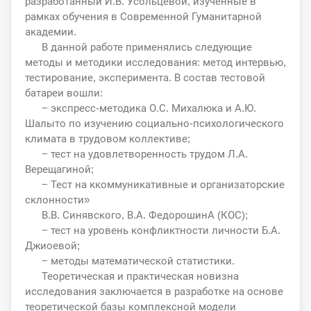
разработанный И.В. Усольцевой, изученные в
рамках обучения в Современной Гуманитарной
академии.
В данной работе применялись следующие
методы и методики исследования: метод интервью,
тестирование, эксперимента. В состав тестовой
батареи вошли:
− экспресс-методика О.С. Михалюка и А.Ю.
Шалыто по изучению социально-психологического
климата в трудовом коллективе;
− тест на удовлетворенность трудом Л.А.
Верещагиной;
− Тест на ккоммуникативные и организаторские
склонности»
В.В. Синявского, В.А. ФедорошинА (КОС);
− тест на уровень конфликтности личности Б.А.
Джиоевой;
− методы математической статистики.
Теоретическая и практическая новизна
исследования заключается в разработке на основе
теоретической базы комплексной модели