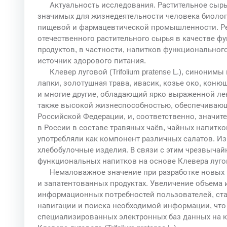
Актуальность исследования. Растительное сыр
значимых для жизнедеятельности человека биолог
пищевой и фармацевтической промышленности. Р
отечественного растительного сырья в качестве 
продуктов, в частности, напитков функциональног
источник здорового питания.
Клевер луговой (Trifolium pratense L.), синоним
лапки, золотушная трава, ивасик, козье око, коню
и многие другие, обладающий ярко выраженной ле
также высокой жизнеспособностью, обеспечивающе
Российской Федерации, и, соответственно, значи
в России в составе травяных чаёв, чайных напитк
употребляли как компонент различных салатов. 
хлебобулочные изделия. В связи с этим чрезвычайн
функциональных напитков на основе Клевера луго
Немаловажное значение при разработке новых 
и запатентованных продуктах. Увеличение объема
информационных потребностей пользователей, ста
навигации и поиска необходимой информации, что
специализированных электронных баз данных на к