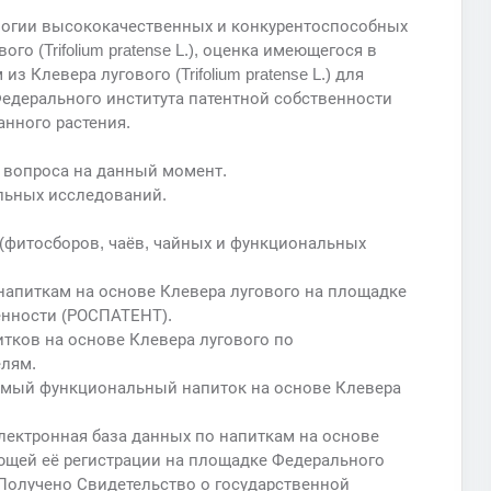
ологии высококачественных и конкурентоспособных
о (Trifolium pratense L.), оценка имеющегося в
з Клевера лугового (Trifolium pratense L.) для
едерального института патентной собственности
нного растения.
 вопроса на данный момент.
льных исследований.
 (фитосборов, чаёв, чайных и функциональных
напиткам на основе Клевера лугового на площадке
енности (РОСПАТЕНТ).
тков на основе Клевера лугового по
елям.
аемый функциональный напиток на основе Клевера
лектронная база данных по напиткам на основе
едующей её регистрации на площадке Федерального
Получено Свидетельство о государственной