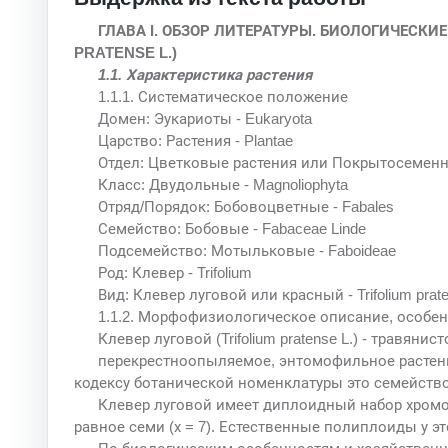
ГЛАВА I. ОБЗОР ЛИТЕРАТУРЫ. БИОЛОГИЧЕСКИ
PRATENSE L.)
1.1. Характеристика растения
1.1.1. Систематическое положение
Домен: Эукариоты - Eukaryota
Царство: Растения - Plantae
Отдел: Цветковые растения или Покрытосеменн
Класс: Двудольные - Magnoliophyta
Отряд/Порядок: Бобовоцветные - Fabales
Семейство: Бобовые - Fabaceae Linde
Подсемейство: Мотыльковые - Faboideae
Род: Клевер - Trifolium
Вид: Клевер луговой или красный - Trifolium prat
1.1.2. Морфофизиологическое описание, особен
Клевер луговой (Trifolium pratense L.) - травянист
перекрестноопыляемое, энтомофильное растени
кодексу ботанической номенклатуры это семейство и
Клевер луговой имеет диплоидный набор хромо
равное семи (х = 7). Естественные полиплоиды у эт