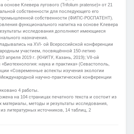
основе Клевера лугового (Trifolium pratense)» от 21
уальной собственности для последующего его
а промышленной собственности (ФИПС-РОСПАТЕНТ).
овления функционального напитка на основе Клевера
 результаты исследования дополняют имеющиеся
нального назначения.
ладывались на XVI- ой Всероссийской конференции
народным участием, посвящённой 150-летию
апреля 2019 г. (КНИТУ, Казань, 2019); VII-ой
Биотехнология: наука и практика» (Севастополь,
нции «Современные аспекты изучения экологии
ой Международной научно-практической конференции
иковано 4 работы.
ожена на 104 страницах печатного текста и состоит из
их материалы, методы и результаты исследования,
з литературных источников, 14 таблиц, 2