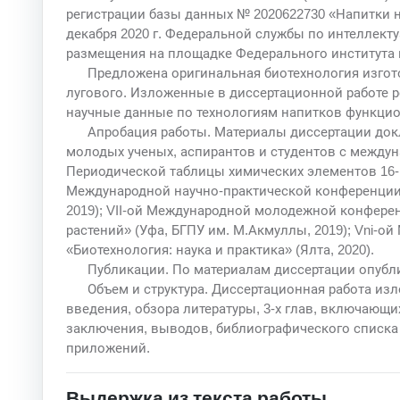
регистрации базы данных № 2020622730 «Напитки на 
декабря 2020 г. Федеральной службы по интеллект
размещения на площадке Федерального институт
Предложена оригинальная биотехнология изгот
лугового. Изложенные в диссертационной работе
научные данные по технологиям напитков функцио
Апробация работы. Материалы диссертации док
молодых ученых, аспирантов и студентов с между
Периодической таблицы химических элементов 16-19 
Международной научно-практической конференции «
2019); VII-ой Международной молодежной конфере
растений» (Уфа, БГПУ им. М.Акмуллы, 2019); Vni-
«Биотехнология: наука и практика» (Ялта, 2020).
Публикации. По материалам диссертации опубл
Объем и структура. Диссертационная работа изл
введения, обзора литературы, 3-х глав, включающ
заключения, выводов, библиографического списка и
приложений.
Выдержка из текста работы