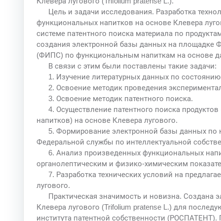
Клевера лугового (Trifolium pratense L.).
Цель и задачи исследования. Разработка техн
функциональных напитков на основе Клевера луговог
системе патентного поиска материала по продуктам и
создания электронной базы данных на площадке Ф
(ФИПС) по функциональным напиткам на основе да
В связи с этим были поставлены такие задачи:
1. Изучение литературных данных по состоянию
2. Освоение методик проведения эксперимента
3. Освоение методик патентного поиска.
4. Осуществление патентного поиска продуктов
напитков) на основе Клевера лугового.
5. Формирование электронной базы данных по 
Федеральной службы по интеллектуальной собств
6. Анализ произведенных функциональных напи
органолептическим и физико-химическим показат
7. Разработка технических условий на предлаг
лугового.
Практическая значимость и новизна. Создана э
Клевера лугового (Trifolium pratense L.) для посл
института патентной собственности (РОСПАТЕНТ). 