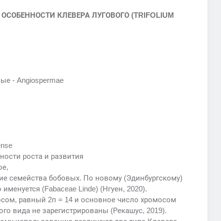
Е ОСОБЕННОСТИ КЛЕВЕРА ЛУГОВОГО (TRIFOLIUM
ые - Angiospermae
ense
ности роста и развития
ое,
е семейства бобовых. По новому (Эдинбургскому)
менуется (Fabaceae Linde) (Нгуен, 2020).
сом, равный 2п = 14 и основное число хромосом
ого вида не зарегистрированы (Рекашус, 2019).