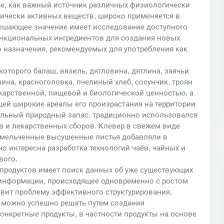
ье, как важный источник различных физиологически
ически активных веществ, широко применяется в
ешающее значение имеет исследование доступного
функциональных ингредиентов для создания новых
о назначения, рекомендуемых для употребления как
ы которого балаш, вязиль, дятловина, дятлина, заячьи
шина, красноголовка, пчелиный хлеб, сосунчик, троян
карственной, пищевой и биологической ценностью, а
й широкие ареалы его произрастания на территории
тельный природный запас, традиционно использовался
ов и лекарственных сборов. Клевер в свежем виде
Измельченные высушенные листья добавляли в
о интересна разработка технологий чаёв, чайных и
вого.
продуктов имеет поиск данных об уже существующих
 информации, происходящее одновременно с ростом
вит проблему эффективного структурирования,
 можно успешно решать путем создания
онкретные продукты, в частности продукты на основе