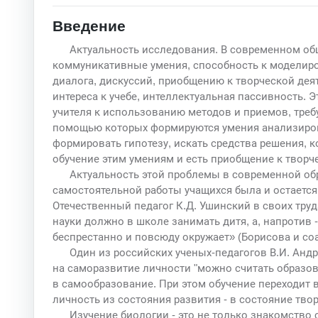
Введение
Актуальность исследования. В современном об
коммуникативные умения, способность к моделир
диалога, дискуссий, приобщению к творческой деят
интереса к учебе, интеллектуальная пассивность. 
учителя к использованию методов и приемов, тре
помощью которых формируются умения анализирова
формировать гипотезу, искать средства решения, 
обучение этим умениям и есть приобщение к творче
Актуальность этой проблемы в современной обр
самостоятельной работы учащихся была и остается
Отечественный педагог К.Д. Ушинский в своих труд
науки должно в школе занимать дитя, а, напротив -
беспрестанно и повсюду окружает» (Борисова и соав
Один из российских ученых-педагогов В.И. Андр
на саморазвитие личности "можно считать образов
в самообразование. При этом обучение переходит 
личность из состояния развития - в состояние твор
Изучение биологии - это не только знакомство