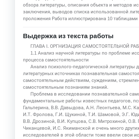
обзора литературы, описания объекта и методов и
заключения, выводов списка использованной лите
проложения Работа иллюстрирована 10 таблицами 
Выдержка из текста работы
ГЛАВА I. ОРГНИЗАЦИЯ САМОСТОЯТЕЛЬНОЙ РА
1.1 Анализ научной литературы по проблеме ис
процесса самостоятельности
Анализ психолого-педагогической литературы д
литературных источниках познавательная самостоя
самостоятельным действиям, суждениям, стремлен
самостоятельным познаниям знаний.
Проблема в исследовании познавательной само
фундаментальные работы известных педагогов, псих
Гальперина, В.В. Давыдова, А.Н. Леонтьева, М.С. Ка
И.Т. Фролова, Г.И. Щукиной, Т.И. Шамовой, Э.Г. Ю
В.В. Дрозиной, В.И. Купцова, С.В. Митрохиной, О.В.
Чиканцевой, И.С. Якиманской и очень много други
исследователей в этой области тоже ввели свои ис