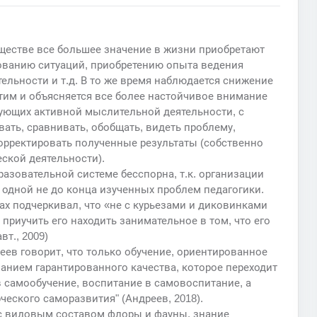
ществе все большее значение в жизни приобретают
ованию ситуаций, приобретению опыта ведения
ельности и т.д. В то же время наблюдается снижение
Этим и объясняется все более настойчивое внимание
бующих активной мыслительной деятельности, с
ть, сравнивать, обобщать, видеть проблему,
корректировать полученные результаты (собственно
ской деятельности).
азовательной системе бесспорна, т.к. организации
 одной не до конца изученных проблем педагогики.
ах подчеркивал, что «не с курьезами и диковинками
 приучить его находить занимательное в том, что его
т., 2009)
еев говорит, что только обучение, ориентированное
анием гарантированного качества, которое переходит
в самообучение, воспитание в самовоспитание, а
ческого саморазвития" (Андреев, 2018).
 с видовым составом флоры и фауны, знание