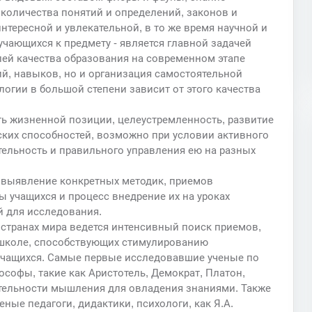
 количества понятий и определений, законов и
нтересной и увлекательной, в то же время научной и
учающихся к предмету - является главной задачей
елей качества образования на современном этапе
ий, навыков, но и организация самостоятельной
логии в большой степени зависит от этого качества
сть жизненной позиции, целеустремленность, развитие
ских способностей, возможно при условии активного
тельность и правильного управления ею на разных
, выявление конкретных методик, приемов
 учащихся и процесс внедрение их на уроках
ой для исследования.
х странах мира ведется интенсивный поиск приемов,
 школе, способствующих стимулированию
учащихся. Самые первые исследовавшие ученые по
офы, такие как Аристотель, Демократ, Платон,
тельности мышления для овладения знаниями. Также
ые педагоги, дидактики, психологи, как Я.А.