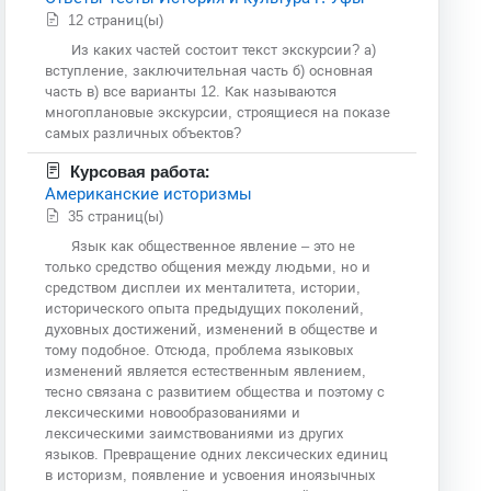
12 страниц(ы)
Из каких частей состоит текст экскурсии? а)
вступление, заключительная часть б) основная
часть в) все варианты 12. Как называются
многоплановые экскурсии, строящиеся на показе
самых различных объектов?
Курсовая работа:
Американские историзмы
35 страниц(ы)
Язык как общественное явление – это не
только средство общения между людьми, но и
средством дисплеи их менталитета, истории,
исторического опыта предыдущих поколений,
духовных достижений, изменений в обществе и
тому подобное. Отсюда, проблема языковых
изменений является естественным явлением,
тесно связана с развитием общества и поэтому с
лексическими новообразованиями и
лексическими заимствованиями из других
языков. Превращение одних лексических единиц
в историзм, появление и усвоения иноязычных