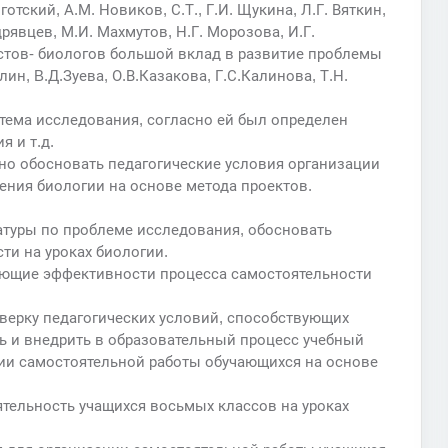
отский, А.М. Новиков, С.Т., Г.И. Щукина, Л.Г. Вяткин,
дрявцев, М.И. Махмутов, Н.Г. Морозова, И.Г.
стов- биологов большой вклад в развитие проблемы
ин, B.Д.Зуева, О.В.Казакова, Г.С.Калинова, Т.Н.
тема исследования, согласно ей был определен
я и т.д.
но обосновать педагогические условия организации
ения биологии на основе метода проектов.
ратуры по проблеме исследования, обосновать
ти на уроках биологии.
вующие эффективности процесса самостоятельности
верку педагогических условий, способствующих
ь и внедрить в образовательный процесс учебный
ии самостоятельной работы обучающихся на основе
тельность учащихся восьмых классов на уроках