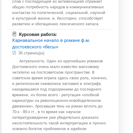
слов с последующей их активизацией отражает
общую потребность народов в коммуникативных
контактах по политической, социальной, научной
и культурной жизни, и, бесспорно, способствует
развитию и обогащению лексического запаса.
Курсовая работа:
Карнавальное начало в романе ф.м.
достоевского «бесы»
36 страниц(ы)
Актуальность: Один из крупнейших романов
Достоевского очень мало известен массовому
читателю на постсоветском пространстве. В
советское время играла здесь свою роль, конечно,
и религиозная символика заглавия и эпиграфа,
находившаяся под подозрением до последнего
времени, но более всего - репутация «злобной
карикатуры на революционно-освободительное
движение», бросавшая тень на роман вплоть до
70-х - 80-х гг., в то время как научное
литературоведение уже убедительно доказало
несостоятельность такой интерпретации и прочно
освоило богатое проблемное и идейное