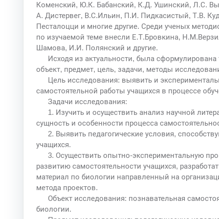
Коменский, Ю.К. Бабанский, К.Д. Ушинский, Л.С. Выг
А. Дистервег, В.С.Ильин, П.И. Пидкасистый, Т.В. Ку
Песталоцци и многие другие. Среди ученых методи
по изучаемой теме внесли Е.Т.Бровкина, Н.М.Верзил
Шамова, И.И. Полянский и другие.
Исходя из актуальности, была сформулирована 
объект, предмет, цель, задачи, методы исследовани
Цель исследования: выявить и эксперименталь
самостоятельной работы учащихся в процессе обуч
Задачи исследования:
1. Изучить и осуществить анализ научной лите
сущность и особенности процесса самостоятельнос
2. Выявить педагогические условия, способст
учащихся.
3. Осуществить опытно-экспериментальную про
развитию самостоятельности учащихся, разработат
материал по биологии направленный на организац
метода проектов.
Объект исследования: познавательная самостоя
биологии.