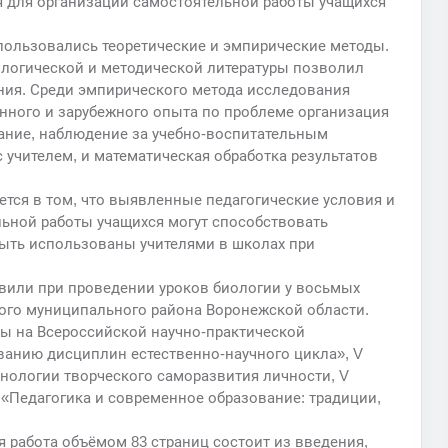
я для организации самостоятельной работы учащихся
пользовались теоретические и эмпирические методы.
иологической и методической литературы позволил
ия. Среди эмпирического метода исследования
нного и зарубежного опыта по проблеме организация
вание, наблюдение за учебно-воспитательным
 учителем, и математическая обработка результатов
тся в том, что выявленные педагогические условия и
льной работы учащихся могут способствовать
быть использованы учителями в школах при
твили при проведении уроков биологии у восьмых
ого муниципального района Воронежской области.
ы на Всероссийской научно-практической
анию дисциплин естественно-научного цикла», V
нологии творческого саморазвития личности, V
«Педагогика и современное образование: традиции,
 работа объёмом 83 страниц состоит из введения,