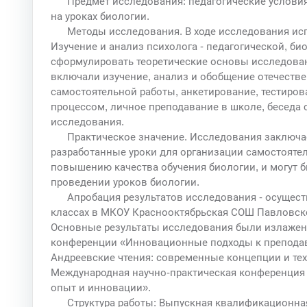
Предмет исследования: педагогические услови
на уроках биологии.
Методы исследования. В ходе исследования ис
Изучение и анализ психолога - педагогической, б
сформулировать теоретические основы исследован
включали изучение, анализ и обобщение отечестве
самостоятельной работы, анкетирование, тестиро
процессом, личное преподавание в школе, беседа с
исследования.
Практическое значение. Исследования заключае
разработанные уроки для организации самостояте
повышению качества обучения биологии, и могут 
проведении уроков биологии.
Апробация результатов исследования - осущес
классах в МКОУ Краснооктябрьская СОШ Павловск
Основные результаты исследования были излажен
конференции «Инновационные подходы к преподав
Андреевские чтения: современные концепции и тех
Международная научно-практическая конференция 
опыт и инновации».
Структура работы: Выпускная квалификационная