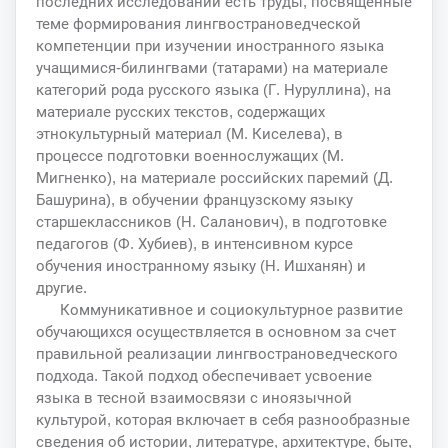
последних исследований есть труды, посвященные
теме формирования лингвострановедческой
компетенции при изучении иностранного языка
учащимися-билингвами (татарами) на материале
категорий рода русского языка (Г. Нуруллина), на
материале русских текстов, содержащих
этнокультурный материал (М. Киселева), в
процессе подготовки военнослужащих (М.
Мигненко), на материале российских паремий (Д.
Башурина), в обучении французскому языку
старшеклассников (Н. Саланович), в подготовке
педагогов (Ф. Хубиев), в интенсивном курсе
обучения иностранному языку (Н. Ишханян) и
другие.
Коммуникативное и социокультурное развитие
обучающихся осуществляется в основном за счет
правильной реализации лингвострановедческого
подхода. Такой подход обеспечивает усвоение
языка в тесной взаимосвязи с иноязычной
культурой, которая включает в себя разнообразные
сведения об истории, литературе, архитектуре, быте,