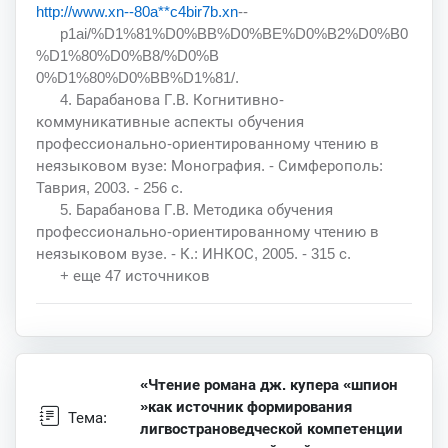
http://www.xn--80a**c4bir7b.xn
--
p1ai/%D1%81%D0%BB%D0%BE%D0%B2%D0%B0
%D1%80%D0%B8/%D0%B
0%D1%80%D0%BB%D1%81/.
4. Барабанова Г.В. Когнитивно-
коммуникативные аспекты обучения
профессионально-ориентированному чтению в
неязыковом вузе: Монография. - Симферополь:
Таврия, 2003. - 256 с.
5. Барабанова Г.В. Методика обучения
профессионально-ориентированному чтению в
неязыковом вузе. - К.: ИНКОС, 2005. - 315 с.
+ еще 47 источников
«Чтение романа дж. купера «шпион
»как источник формирования
Тема:
лигвострановедческой компетенции