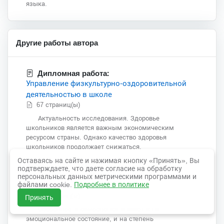
языка.
Другие работы автора
Дипломная работа:
Управление физкультурно-оздоровительной
деятельностью в школе
67 страниц(ы)
Актуальность исследования. Здоровье
школьников является важным экономическим
ресурсом страны. Однако качество здоровья
школьников продолжает снижаться.
Оставаясь на сайте и нажимая кнопку «Принять», Вы
Курсовая работа:
подтверждаете, что даете согласие на обработку
Особенности самооценки у младших
персональных данных метрическими программами и
файлами cookie.
Подробнее в политике
школьников и подростков
51 страниц(ы)
Принять
Особенности самооценки влияют и на
эмоциональное состояние, и на степень