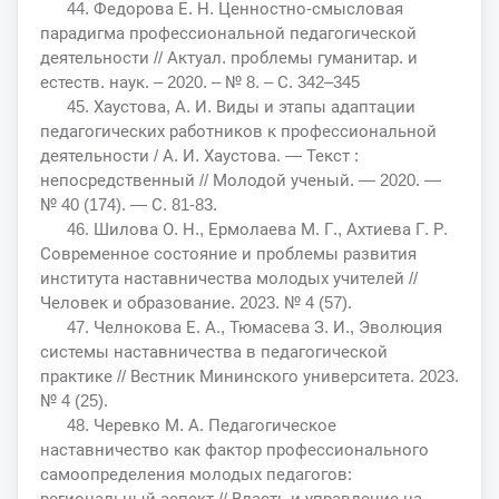
44. Федорова Е. Н. Ценностно-смысловая
парадигма профессиональной педагогической
деятельности // Актуал. проблемы гуманитар. и
естеств. наук. – 2020. – № 8. – С. 342–345
45. Хаустова, А. И. Виды и этапы адаптации
педагогических работников к профессиональной
деятельности / А. И. Хаустова. — Текст :
непосредственный // Молодой ученый. — 2020. —
№ 40 (174). — С. 81-83.
46. Шилова О. Н., Ермолаева М. Г., Ахтиева Г. Р.
Современное состояние и проблемы развития
института наставничества молодых учителей //
Человек и образование. 2023. № 4 (57).
47. Челнокова Е. А., Тюмасева З. И., Эволюция
системы наставничества в педагогической
практике // Вестник Мининского университета. 2023.
№ 4 (25).
48. Черевко М. А. Педагогическое
наставничество как фактор профессионального
самоопределения молодых педагогов:
региональный аспект // Власть и управление на