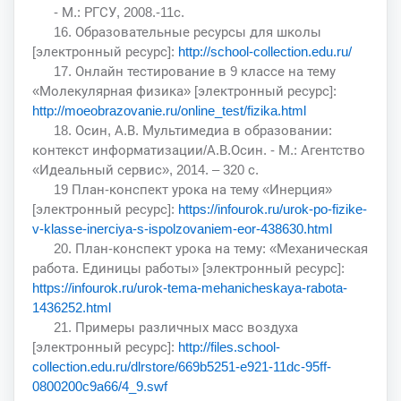
- М.: РГСУ, 2008.-11с.
16. Образовательные ресурсы для школы
[электронный ресурс]:
http://school-collection.edu.ru/
17. Онлайн тестирование в 9 классе на тему
«Молекулярная физика» [электронный ресурс]:
http://moeobrazovanie.ru/online_test/fizika.html
18. Осин, А.В. Мультимедиа в образовании:
контекст информатизации/А.В.Осин. - М.: Агентство
«Идеальный сервис», 2014. – 320 с.
19 План-конспект урока на тему «Инерция»
[электронный ресурс]:
https://infourok.ru/urok-po-fizike-
v-klasse-inerciya-s-ispolzovaniem-eor-438630.html
20. План-конспект урока на тему: «Механическая
работа. Единицы работы» [электронный ресурс]:
https://infourok.ru/urok-tema-mehanicheskaya-rabota-
1436252.html
21. Примеры различных масс воздуха
[электронный ресурс]:
http://files.school-
collection.edu.ru/dlrstore/669b5251-e921-11dc-95ff-
0800200c9a66/4_9.swf