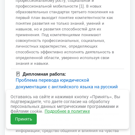
профессиональному росту, социальной и
профессиональной мобильности [1]. В новых
образовательных стандартах третьего поколения на
первый план выходит понятие компетентности как
понятие развития не только знаний, умений и
навыков, но и развития способностей для их
применения. Под компетенциями понимают
совокупность профессиональных, социальных,
личностных характеристик, определяющих
способность эффективно исполнять деятельность в
определенной области, уверенно используя свои
знания и навыки.
Дипломная работа:
Проблема перевода юридической
документации с английского языка на русский
язык
Оставаясь на сайте и нажимая кнопку «Принять», Вы
77 страниц(ы)
подтверждаете, что даете согласие на обработку
персональных данных метрическими программами и
Тема данного дипломного проекта - Перевод
файлами cookie.
Подробнее в политике
документов при вывозе автомобилей и других товаров
Принять
из США и Европы. Актуальность исследования.
Изучение английского языка как способ передачи
информации, средство общения и влияния на чувства