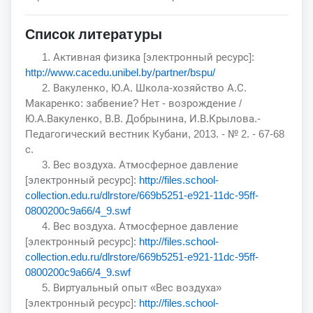
Список литературы
1. Активная физика [электронный ресурс]:
http://www.cacedu.unibel.by/partner/bspu/
2. Вакуленко, Ю.А. Школа-хозяйство А.С.
Макаренко: забвение? Нет - возрождение /
Ю.А.Вакуленко, В.В. Добрынина, И.В.Крылова.-
Педагогический вестник Кубани, 2013. - № 2. - 67-68
с.
3. Вес воздуха. Атмосферное давление
[электронный ресурс]:
http://files.school-
collection.edu.ru/dlrstore/669b5251-e921-11dc-95ff-
0800200c9a66/4_9.swf
4. Вес воздуха. Атмосферное давление
[электронный ресурс]:
http://files.school-
collection.edu.ru/dlrstore/669b5251-e921-11dc-95ff-
0800200c9a66/4_9.swf
5. Виртуальный опыт «Вес воздуха»
[электронный ресурс]:
http://files.school-