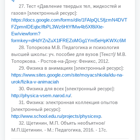
27. Тест «Давление твердых тел, жидкостей и
газов» [электронный ресурс]:
https://docs.google.com/forms/d/e/1FAIpQLSfjzmN4DVT
FZpmnIDEqbcIfbPL3Wz6HtYfMw4b5Xf8iXte-
Ew/viewform?
formkey=dHdYZnZuX1lFREZoMGg1Yml5eHpKWXc6M
28. Топоркова М.В. Педагогика и психология
высшей школы: уч. пособие для вузов [Текст]/ М.В.
Топоркова. - Ростов-на-Дону: Феникс, 2012.
29. Физика в анимациях [электронный ресурс]:
https://www.sites.google.com/site/moyacshkola/idu-na-
urok/fizika-v-animaciah
30. Физика для всех [электронный ресурс]:
http://physica-vsem.narod.ru/
.
31. Физика: электронная коллекция опытов
[электронный ресурс]:
http://www.school.edu.ru/projects/physicexp
.
32. Щетинин, М.П. Объять необъятное/
М.П.Щетинин. - М.: Педагогика, 2016. - 17с.