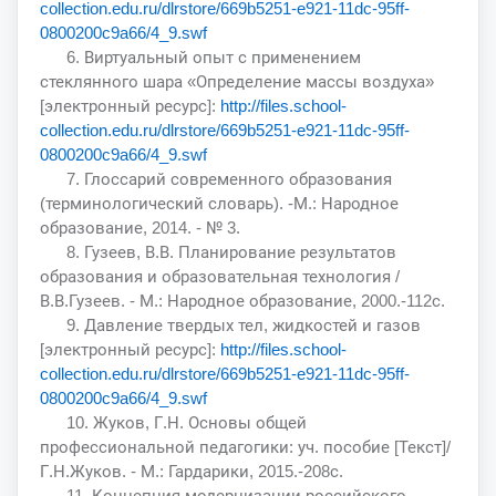
collection.edu.ru/dlrstore/669b5251-e921-11dc-95ff-
0800200c9a66/4_9.swf
6. Виртуальный опыт с применением
стеклянного шара «Определение массы воздуха»
[электронный ресурс]:
http://files.school-
collection.edu.ru/dlrstore/669b5251-e921-11dc-95ff-
0800200c9a66/4_9.swf
7. Глоссарий современного образования
(терминологический словарь). -М.: Народное
образование, 2014. - № 3.
8. Гузеев, В.В. Планирование результатов
образования и образовательная технология /
В.В.Гузеев. - М.: Народное образование, 2000.-112с.
9. Давление твердых тел, жидкостей и газов
[электронный ресурс]:
http://files.school-
collection.edu.ru/dlrstore/669b5251-e921-11dc-95ff-
0800200c9a66/4_9.swf
10. Жуков, Г.Н. Основы общей
профессиональной педагогики: уч. пособие [Текст]/
Г.Н.Жуков. - М.: Гардарики, 2015.-208с.
11. Концепция модернизации российского