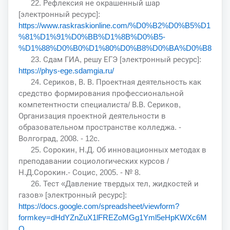
22. Рефлексия не окрашенный шар
[электронный ресурс]:
https://www.raskraskionline.com/%D0%B2%D0%B5%D1
%81%D1%91%D0%BB%D1%8B%D0%B5-
%D1%88%D0%B0%D1%80%D0%B8%D0%BA%D0%B8
23. Сдам ГИА, решу ЕГЭ [электронный ресурс]:
https://phys-ege.sdamgia.ru/
24. Сериков, В. В. Проектная деятельность как
средство формирования профессиональной
компетентности специалиста/ В.В. Сериков,
Организация проектной деятельности в
образовательном пространстве колледжа. -
Волгоград, 2008. - 12с.
25. Сорокин, Н.Д. Об инновационных методах в
преподавании социологических курсов /
Н.Д.Сорокин.- Социс, 2005. - № 8.
26. Тест «Давление твердых тел, жидкостей и
газов» [электронный ресурс]:
https://docs.google.com/spreadsheet/viewform?
formkey=dHdYZnZuX1lFREZoMGg1Yml5eHpKWXc6M
Q