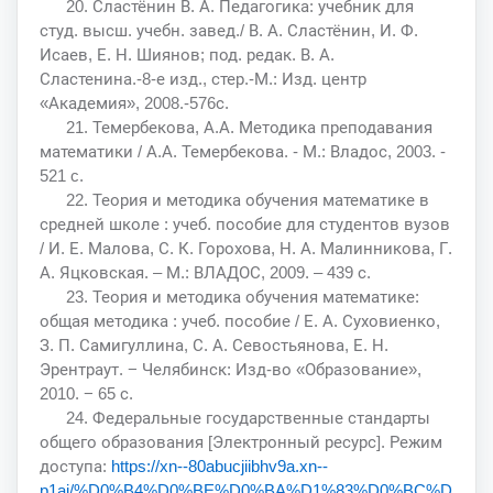
20. Сластёнин В. А. Педагогика: учебник для
студ. высш. учебн. завед./ В. А. Сластёнин, И. Ф.
Исаев, Е. Н. Шиянов; под. редак. В. А.
Сластенина.-8-е изд., стер.-М.: Изд. центр
«Академия», 2008.-576с.
21. Темербекова, А.А. Методика преподавания
математики / А.А. Темербекова. - М.: Владос, 2003. -
521 c.
22. Теория и методика обучения математике в
средней школе : учеб. пособие для студентов вузов
/ И. Е. Малова, С. К. Горохова, Н. А. Малинникова, Г.
А. Яцковская. – М.: ВЛАДОС, 2009. – 439 с.
23. Теория и методика обучения математике:
общая методика : учеб. пособие / Е. А. Суховиенко,
З. П. Самигуллина, С. А. Севостьянова, Е. Н.
Эрентраут. − Челябинск: Изд-во «Образование»,
2010. − 65 с.
24. Федеральные государственные стандарты
общего образования [Электронный ресурс]. Режим
доступа:
https://xn--80abucjiibhv9a.xn--
p1ai/%D0%B4%D0%BE%D0%BA%D1%83%D0%BC%D