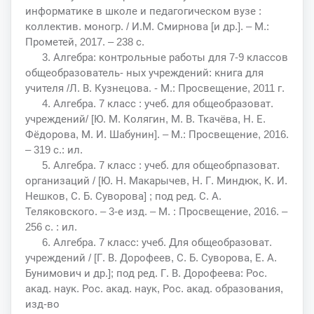
информатике в школе и педагогическом вузе :
коллектив. моногр. / И.М. Смирнова [и др.]. – М.:
Прометей, 2017. – 238 с.
3. Алгебра: контрольные работы для 7-9 классов
общеобразователь- ных учреждений: книга для
учителя /Л. В. Кузнецова. - М.: Просвещение, 2011 г.
4. Алгебра. 7 класс : учеб. для общеобразоват.
учреждений/ [Ю. М. Колягин, М. В. Ткачёва, Н. Е.
Фёдорова, М. И. Шабунин]. – М.: Просвещение, 2016.
– 319 с.: ил.
5. Алгебра. 7 класс : учеб. для общеобрпазоват.
организаций / [Ю. Н. Макарычев, Н. Г. Миндюк, К. И.
Нешков, С. Б. Суворова] ; под ред. С. А.
Теляковского. – 3-е изд. – М. : Просвещение, 2016. –
256 с. : ил.
6. Алгебра. 7 класс: учеб. Для общеобразоват.
учреждений / [Г. В. Дорофеев, С. Б. Суворова, Е. А.
Бунимович и др.]; под ред. Г. В. Дорофеева: Рос.
акад. наук. Рос. акад. наук, Рос. акад. образования,
изд-во