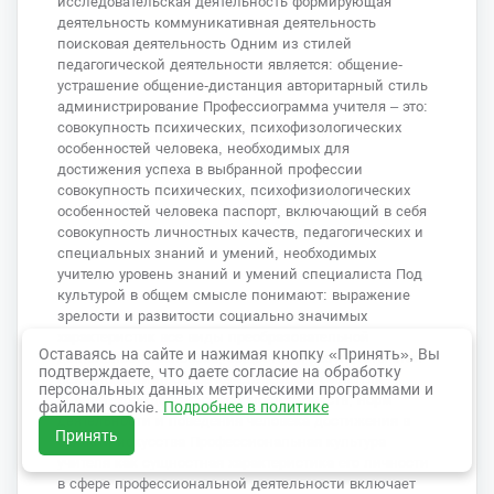
исследовательская деятельность формирующая
деятельность коммуникативная деятельность
поисковая деятельность Одним из стилей
педагогической деятельности является: общение-
устрашение общение-дистанция авторитарный стиль
администрирование Профессиограмма учителя – это:
совокупность психических, психофизологических
особенностей человека, необходимых для
достижения успеха в выбранной профессии
совокупность психических, психофизиологических
особенностей человека паспорт, включающий в себя
совокупность личностных качеств, педагогических и
специальных знаний и умений, необходимых
учителю уровень знаний и умений специалиста Под
культурой в общем смысле понимают: выражение
зрелости и развитости социально значимых
характеристик все виды преобразовательной
Оставаясь на сайте и нажимая кнопку «Принять», Вы
деятельности человека, общества и результаты этой
подтверждаете, что даете согласие на обработку
деятельности процесс качественного развития
персональных данных метрическими программами и
знаний, убеждений, способностей, чувств, норм
файлами cookie.
Подробнее в политике
деятельности и поведения человека достижения в
Принять
области искусства Профессиональная культура
учителя как сущностная характеристика его личности
в сфере профессиональной деятельности включает