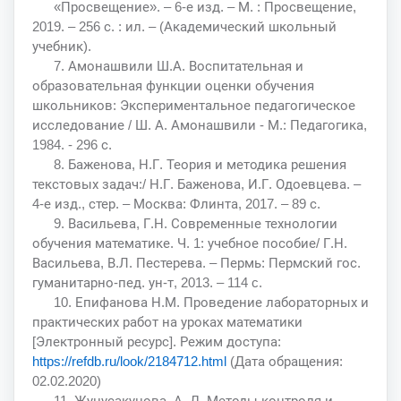
«Просвещение». – 6-е изд. – М. : Просвещение,
2019. – 256 с. : ил. – (Академический школьный
учебник).
7. Амонашвили Ш.А. Воспитательная и
образовательная функции оценки обучения
школьников: Экспериментальное педагогическое
исследование / Ш. А. Амонашвили - М.: Педагогика,
1984. - 296 с.
8. Баженова, Н.Г. Теория и методика решения
текстовых задач:/ Н.Г. Баженова, И.Г. Одоевцева. –
4-е изд., стер. – Москва: Флинта, 2017. – 89 с.
9. Васильева, Г.Н. Современные технологии
обучения математике. Ч. 1: учебное пособие/ Г.Н.
Васильева, В.Л. Пестерева. – Пермь: Пермский гос.
гуманитарно-пед. ун-т, 2013. – 114 c.
10. Епифанова Н.М. Проведение лабораторных и
практических работ на уроках математики
[Электронный ресурс]. Режим доступа:
https://refdb.ru/look/2184712.html
(Дата обращения:
02.02.2020)
11. Жунусакунова, А. Д. Методы контроля и