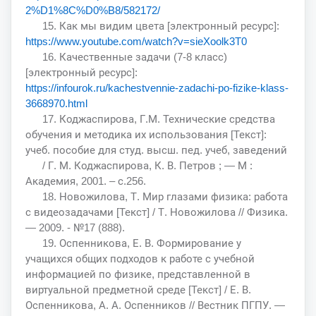
2%D1%8C%D0%B8/582172/
15. Как мы видим цвета [электронный ресурс]:
https://www.youtube.com/watch?v=sieXoolk3T0
16. Качественные задачи (7-8 класс)
[электронный ресурс]:
https://infourok.ru/kachestvennie-zadachi-po-fizike-klass-
3668970.html
17. Коджаспирова, Г.М. Технические средства
обучения и методика их использования [Текст]:
учеб. пособие для студ. высш. пед. учеб, заведений
/ Г. М. Коджаспирова, К. В. Петров ; — М :
Академия, 2001. – с.256.
18. Новожилова, Т. Мир глазами физика: работа
с видеозадачами [Текст] / Т. Новожилова // Физика.
— 2009. - №17 (888).
19. Оспенникова, Е. В. Формирование у
учащихся общих подходов к работе с учебной
информацией по физике, представленной в
виртуальной предметной среде [Текст] / Е. В.
Оспенникова, А. А. Оспенников // Вестник ПГПУ. —