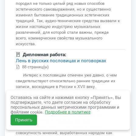
породил не только целый ряд новых способов
эстетического самовыражения, но и существенно
изменил бытование традиционных эстетических
традиций. Так, аудио-технические средства вызвали к
жизни настоящую индустрию музыкальных
развлечений, для которой стали важны, прежде
всего, коммерческие свойства музыкального
искусства.
Дипломная работа:
Лень в русских пословицах и поговорках
88 страниц(ы)
Интерес к пословицам отмечен уже давно, о чем
свидетельствуют относительно ранние традиции их
записи, восходящие в России к XVII веку.
Актуальность изучения пословиц сегодня не
Оставаясь на сайте и нажимая кнопку «Принять», Вы
случайна: в них хранится отражение глубинных
подтверждаете, что даете согласие на обработку
мифологем и архетипов человеческого сознания,
персональных данных метрическими программами и
которые могут проявляться как в древних
файлами cookie.
Подробнее в политике
фольклорных образованиях, так и в современных
Принять
штампах массового сознания (реклама,
идеологические тексты). Пословицы отражают
совокупность мнений, выработанных народом как