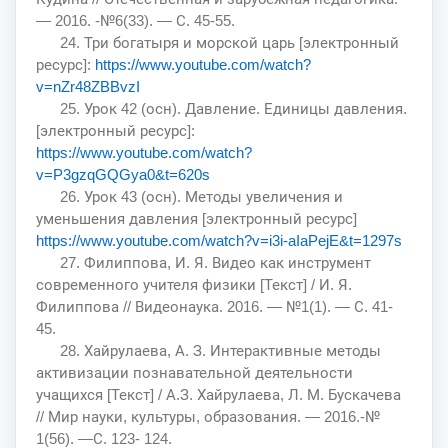
— 2016. -№6(33). — С. 45-55.
24. Три богатыря и морской царь [электронный
ресурс]:
https://www.youtube.com/watch?
v=nZr48ZBBvzI
25. Урок 42 (осн). Давление. Единицы давления.
[электронный ресурс]:
https://www.youtube.com/watch?
v=P3gzqGQGya0&t=620s
26. Урок 43 (осн). Методы увеличения и
уменьшения давления [электронный ресурс]
https://www.youtube.com/watch?v=i3i-aIaPejE&t=1297s
27. Филиппова, И. Я. Видео как инструмент
современного учителя физики [Текст] / И. Я.
Филиппова // Видеонаука. 2016. — №1(1). — С. 41-
45.
28. Хайрулаева, А. З. Интерактивные методы
активизации познавательной деятельности
учащихся [Текст] / А.З. Хайрулаева, Л. М. Бускачева
// Мир науки, культуры, образования. — 2016.-№
1(56). —С. 123- 124.