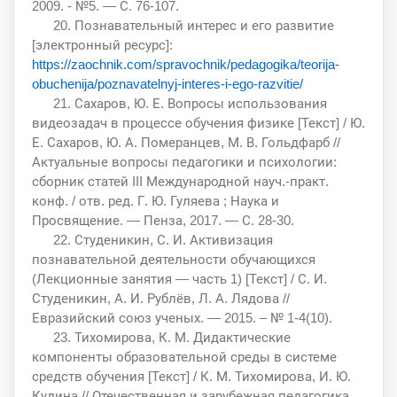
2009. - №5. — С. 76-107.
20. Познавательный интерес и его развитие
[электронный ресурс]:
https://zaochnik.com/spravochnik/pedagogika/teorija-
obuchenija/poznavatelnyj-interes-i-ego-razvitie/
21. Сахаров, Ю. Е. Вопросы использования
видеозадач в процессе обучения физике [Текст] / Ю.
Е. Сахаров, Ю. А. Померанцев, М. В. Гольдфарб //
Актуальные вопросы педагогики и психологии:
сборник статей III Международной науч.-практ.
конф. / отв. ред. Г. Ю. Гуляева ; Наука и
Просвящение. — Пенза, 2017. — С. 28-30.
22. Студеникин, С. И. Активизация
познавательной деятельности обучающихся
(Лекционные занятия — часть 1) [Текст] / С. И.
Студеникин, А. И. Рублёв, Л. А. Лядова //
Евразийский союз ученых. — 2015. – № 1-4(10).
23. Тихомирова, К. М. Дидактические
компоненты образовательной среды в системе
средств обучения [Текст] / К. М. Тихомирова, И. Ю.
Кудина // Отечественная и зарубежная педагогика.