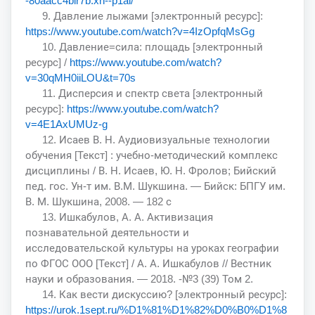
-80aacc4bir7b.xn--p1ai/
9. Давление лыжами [электронный ресурс]:
https://www.youtube.com/watch?v=4IzOpfqMsGg
10. Давление=сила: площадь [электронный
ресурс] /
https://www.youtube.com/watch?
v=30qMH0iiLOU&t=70s
11. Дисперсия и спектр света [электронный
ресурс]:
https://www.youtube.com/watch?
v=4E1AxUMUz-g
12. Исаев В. Н. Аудиовизуальные технологии
обучения [Текст] : учебно-методический комплекс
дисциплины / В. Н. Исаев, Ю. Н. Фролов; Бийский
пед. гос. Ун-т им. В.М. Шукшина. — Бийск: БПГУ им.
В. М. Шукшина, 2008. — 182 с
13. Ишкабулов, А. А. Активизация
познавательной деятельности и
исследовательской культуры на уроках географии
по ФГОС ООО [Текст] / А. А. Ишкабулов // Вестник
науки и образования. — 2018. -№3 (39) Том 2.
14. Как вести дискуссию? [электронный ресурс]:
https://urok.1sept.ru/%D1%81%D1%82%D0%B0%D1%8