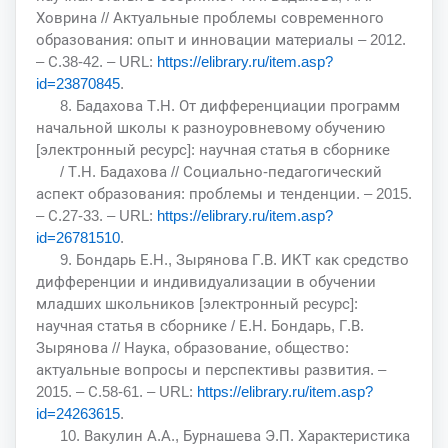
Ховрина // Актуальные проблемы современного
образования: опыт и инновации материалы – 2012.
– С.38-42. – URL:
https://elibrary.ru/item.asp?
id=23870845
.
8. Бадахова Т.Н. От дифференциации программ
начальной школы к разноуровневому обучению
[электронный ресурс]: научная статья в сборнике
/ Т.Н. Бадахова // Социально-педагогический
аспект образования: проблемы и тенденции. – 2015.
– С.27-33. – URL:
https://elibrary.ru/item.asp?
id=26781510
.
9. Бондарь Е.Н., Зырянова Г.В. ИКТ как средство
дифференции и индивидуализации в обучении
младших школьников [электронный ресурс]:
научная статья в сборнике / Е.Н. Бондарь, Г.В.
Зырянова // Наука, образование, общество:
актуальные вопросы и перспективы развития. –
2015. – С.58-61. – URL:
https://elibrary.ru/item.asp?
id=24263615
.
10. Вакулин А.А., Бурнашева Э.П. Характеристика