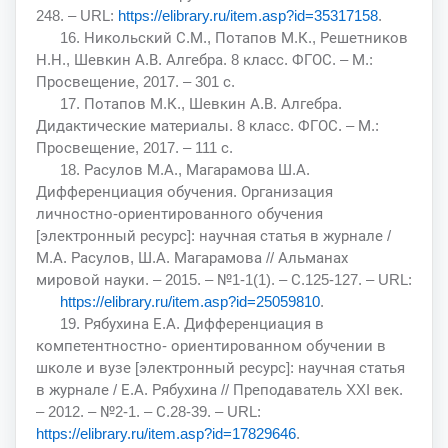
248. – URL:
https://elibrary.ru/item.asp?id=35317158
.
16. Никольский С.М., Потапов М.К., Решетников
Н.Н., Шевкин А.В. Алгебра. 8 класс. ФГОС. – М.:
Просвещение, 2017. – 301 с.
17. Потапов М.К., Шевкин А.В. Алгебра.
Дидактические материалы. 8 класс. ФГОС. – М.:
Просвещение, 2017. – 111 с.
18. Расулов М.А., Магарамова Ш.А.
Дифференциация обучения. Организация
личностно-ориентированного обучения
[электронный ресурс]: научная статья в журнале /
М.А. Расулов, Ш.А. Магарамова // Альманах
мировой науки. – 2015. – №1-1(1). – С.125-127. – URL:
https://elibrary.ru/item.asp?id=25059810
.
19. Рябухина Е.А. Дифференциация в
компетентностно- ориентированном обучении в
школе и вузе [электронный ресурс]: научная статья
в журнале / Е.А. Рябухина // Преподаватель XXI век.
– 2012. – №2-1. – С.28-39. – URL:
https://elibrary.ru/item.asp?id=17829646
.