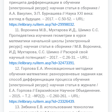
принципа дифференциации в обучении
[электронный ресурс]: научная статья в сборнике /
А.А. Вакулин, Э.П. Бурнашева // Наука XXI века:
взгляд в будущее. – 2017. – С.50-52. – URL:
https://elibrary.ru/item.asp?id=29998032
.
11. Воронина М.В., Мухтарова И.Д., Шимко С.С.
Пропедевтика изучения геометрии в курсе
математики начальной школы [электронный
ресурс]: научная статья в сборнике / М.В. Воронина,
И.Д. Мухтарова, С.С. Шимко // Раскрой свой
научный потенциал! – 2017. – С.26-31. – URL:
https://elibrary.ru/item.asp?id=32473391
.
12. Горлова Е.А. Инновационные методики
обучения математике: разноуровневые задания как
способ дифференциации процесса обучения
[электронный ресурс]: научная статья в журнале /
Е.А. Горлова // Евразийское Научное Объединение.
– 2015. – Т.2. –№2(2). – С.260-261. – URL:
https://elibrary.ru/item.asp?id=23326439
.
13. Зябкина Е.В. использование технологии