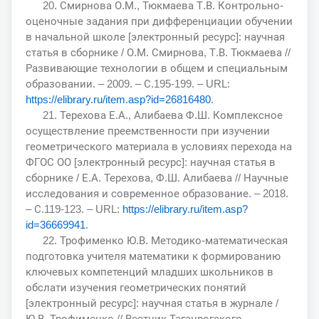
20. Смирнова О.М., Тюкмаева Т.В. Контрольно-
оценочные задания при дифференциации обучении
в начальной школе [электронный ресурс]: научная
статья в сборнике / О.М. Смирнова, Т.В. Тюкмаева //
Развивающие технологии в общем и специальным
образовании. – 2009. – С.195-199. – URL:
https://elibrary.ru/item.asp?id=26816480
.
21. Терехова Е.А., Алибаева Ф.Ш. Комплексное
осуществление преемственности при изучении
геометрического материала в условиях перехода на
ФГОС ОО [электронный ресурс]: научная статья в
сборнике / Е.А. Терехова, Ф.Ш. Алибаева // Научные
исследования и современное образование. – 2018.
– С.119-123. – URL:
https://elibrary.ru/item.asp?
id=36669941
.
22. Трофименко Ю.В. Методико-математическая
подготовка учителя математики к формированию
ключевых компетенций младших школьников в
обслати изучения геометрических понятий
[электронный ресурс]: научная статья в журнале /
Ю.В. Трофименко // Вестник Таганрогского