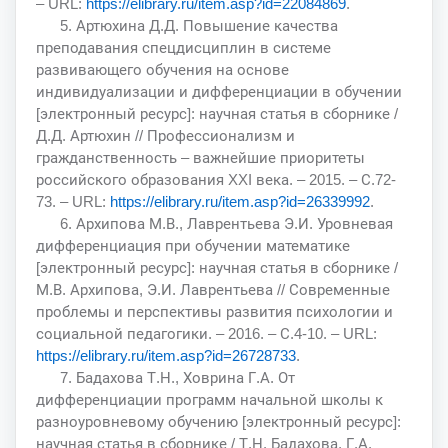
– URL:
https://elibrary.ru/item.asp?id=22084869
.
5. Артюхина Д.Д. Повышение качества
преподавания спецдисциплин в системе
развивающего обучения на основе
индивидуализации и дифференциации в обучении
[электронный ресурс]: научная статья в сборнике /
Д.Д. Артюхин // Профессионализм и
гражданственность – важнейшие приоритеты
российского образования XXI века. – 2015. – С.72-
73. – URL:
https://elibrary.ru/item.asp?id=26339992
.
6. Архипова М.В., Лаврентьева Э.И. Уровневая
дифференциация при обучении математике
[электронный ресурс]: научная статья в сборнике /
М.В. Архипова, Э.И. Лаврентьева // Современные
проблемы и перспективы развития психологии и
социальной педагогики. – 2016. – С.4-10. – URL:
https://elibrary.ru/item.asp?id=26728733
.
7. Бадахова Т.Н., Ховрина Г.А. От
дифференциации программ начальной школы к
разноуровневому обучению [электронный ресурс]:
научная статья в сборнике / Т.Н. Бадахова, Г.А.