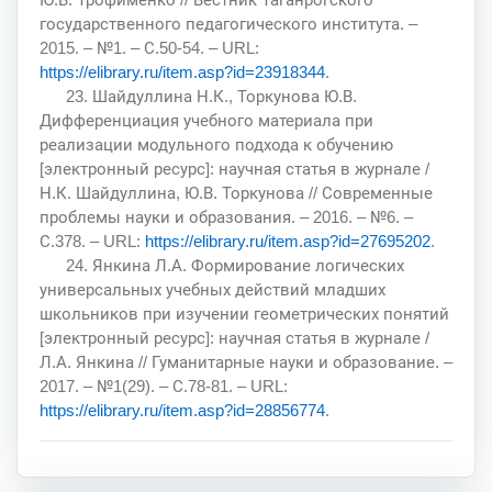
государственного педагогического института. –
2015. – №1. – С.50-54. – URL:
https://elibrary.ru/item.asp?id=23918344
.
23. Шайдуллина Н.К., Торкунова Ю.В.
Дифференциация учебного материала при
реализации модульного подхода к обучению
[электронный ресурс]: научная статья в журнале /
Н.К. Шайдуллина, Ю.В. Торкунова // Современные
проблемы науки и образования. – 2016. – №6. –
С.378. – URL:
https://elibrary.ru/item.asp?id=27695202
.
24. Янкина Л.А. Формирование логических
универсальных учебных действий младших
школьников при изучении геометрических понятий
[электронный ресурс]: научная статья в журнале /
Л.А. Янкина // Гуманитарные науки и образование. –
2017. – №1(29). – С.78-81. – URL:
https://elibrary.ru/item.asp?id=28856774
.