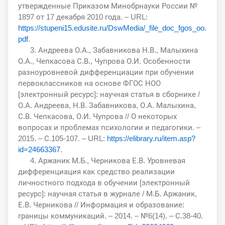
утвержденные Приказом Минобрнауки России №
1897 от 17 декабря 2010 года. – URL:
https://stupeni15.edusite.ru/DswMedia/_file_doc_fgos_oo.
pdf
.
3. Андреева О.А., Забавникова Н.В., Малыхина
О.А., Чепкасова С.В., Чупрова О.И. Особенности
разноуровневой дифференциации при обучении
первоклассников на основе ФГОС НОО
[электронный ресурс]: научная статья в сборнике /
О.А. Андреева, Н.В. Забавникова, О.А. Малыхина,
С.В. Чепкасова, О.И. Чупрова // О некоторых
вопросах и проблемах психологии и педагогики. –
2015. – С.105-107. – URL:
https://elibrary.ru/item.asp?
id=24663367
.
4. Аржаник М.Б., Черникова Е.В. Уровневая
дифференциация как средство реализации
личностного подхода в обучении [электронный
ресурс]: научная статья в журнале / М.Б. Аржаник,
Е.В. Черникова // Информация и образование:
границы коммуникаций. – 2014. – №6(14). – С.38-40.