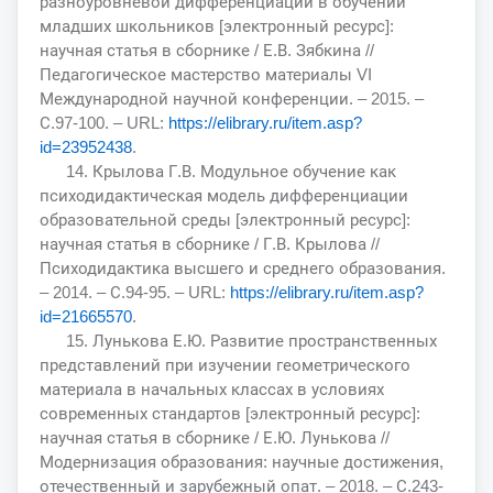
разноуровневой дифференциации в обучении
младших школьников [электронный ресурс]:
научная статья в сборнике / Е.В. Зябкина //
Педагогическое мастерство материалы VI
Международной научной конференции. – 2015. –
С.97-100. – URL:
https://elibrary.ru/item.asp?
id=23952438
.
14. Крылова Г.В. Модульное обучение как
психодидактическая модель дифференциации
образовательной среды [электронный ресурс]:
научная статья в сборнике / Г.В. Крылова //
Психодидактика высшего и среднего образования.
– 2014. – С.94-95. – URL:
https://elibrary.ru/item.asp?
id=21665570
.
15. Лунькова Е.Ю. Развитие пространственных
представлений при изучении геометрического
материала в начальных классах в условиях
современных стандартов [электронный ресурс]:
научная статья в сборнике / Е.Ю. Лунькова //
Модернизация образования: научные достижения,
отечественный и зарубежный опат. – 2018. – С.243-