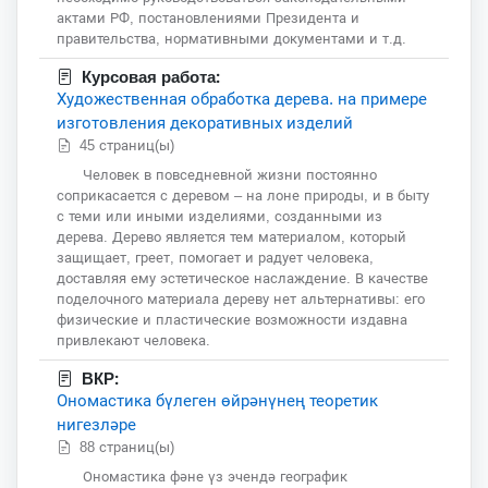
актами РФ, постановлениями Президента и
правительства, нормативными документами и т.д.
Курсовая работа:
Художественная обработка дерева. на примере
изготовления декоративных изделий
45 страниц(ы)
Человек в повседневной жизни постоянно
соприкасается с деревом – на лоне природы, и в быту
с теми или иными изделиями, созданными из
дерева. Дерево является тем материалом, который
защищает, греет, помогает и радует человека,
доставляя ему эстетическое наслаждение. В качестве
поделочного материала дереву нет альтернативы: его
физические и пластические возможности издавна
привлекают человека.
ВКР:
Ономастика бүлеген өйрәнүнең теоретик
нигезләре
88 страниц(ы)
Ономастика фәне үз эчендә географик