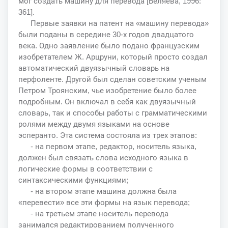
мог создать машину для перевода [Беляева, 1996:
361].
Первые заявки на патент на «машину перевода»
были поданы в середине 30-х годов двадцатого
века. Одно заявление было подано французским
изобретателем Ж. Арцруни, который просто создал
автоматический двуязычный словарь на
перфоленте. Другой был сделан советским ученым
Петром Троянским, чье изобретение было более
подробным. Он включал в себя как двуязычный
словарь, так и способы работы с грамматическими
ролями между двумя языками на основе
эсперанто. Эта система состояла из трех этапов:
- на первом этапе, редактор, носитель языка,
должен был связать слова исходного языка в
логические формы в соответствии с
синтаксическими функциями;
- на втором этапе машина должна была
«перевести» все эти формы на язык перевода;
- на третьем этапе носитель перевода
занимался редактированием полученного