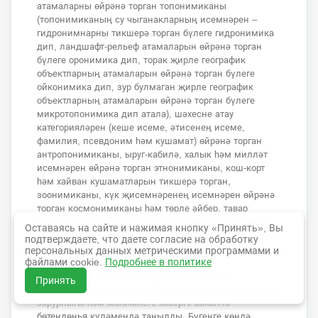
атамаларны өйрәнә торган топонимиканы
(топонимиканың су чыганакларның исемнәрен –
гидронимнарны тикшерә торган бүлеге гидронимика
дип, ландшафт-рельеф атамаларын өйрәнә торган
бүлеге оронимика дип, торак җирле географик
объектларның атамаларын өйрәнә торган бүлеге
ойконимика дип, зур булмаган җирле географик
объектларның атамаларын өйрәнә торган бүлеге
микротопонимика дип атала), шәхесне атау
категорияләрен (кеше исеме, әтисенең исеме,
фамилия, псевдоним һәм кушамат) өйрәнә торган
антропонимиканы, ыруг-кабилә, халык һәм милләт
исемнәрен өйрәнә торган этнонимиканы, кош-корт
һәм хайван кушаматларын тикшерә торган,
зоонимиканы, күк җисемнәренең исемнәрен өйрәнә
торган космонимиканы һәм төрле әйбер, тавар
билгеләрен-исемнәрен, маркаларын тикшерә торган
Оставаясь на сайте и нажимая кнопку «Принять», Вы
прагматонимиканы, матур әдәбият әсәрләрендәге
подтверждаете, что даете согласие на обработку
барлык төр ялгызлык исемнәрен (поэтонимнарны)
персональных данных метрическими программами и
файлами cookie.
Подробнее в политике
өйрәнә торган поэтик ономастиканы
(ономатопоэтиканы) ала. Топонимияне һәм
Принять
микротопонимияне тирән һәм күпъяклы итеп өйрәнү
зарурлыгы һәм мөһимлеге хәзерге вакытта
бөтендөнья күләмендә танылды. Бүгенге көндә,