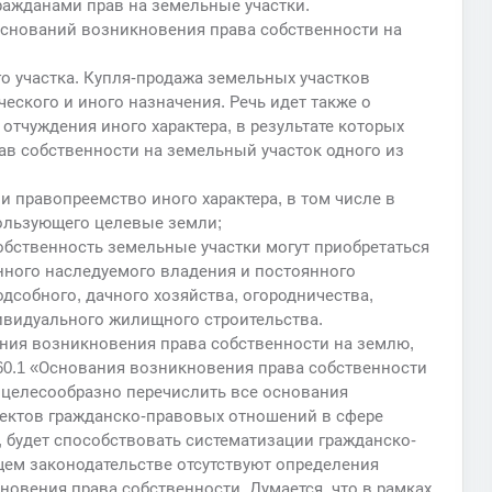
ражданами прав на земельные участки.
оснований возникновения права собственности на
о участка. Купля-продажа земельных участков
еского и иного назначения. Речь идет также о
 отчуждения иного характера, в результате которых
ав собственности на земельный участок одного из
 и правопреемство иного характера, в том числе в
пользующего целевые земли;
обственность земельные участки могут приобретаться
ного наследуемого владения и постоянного
дсобного, дачного хозяйства, огородничества,
ивидуального жилищного строительства.
ния возникновения права собственности на землю,
60.1 «Основания возникновения права собственности
и целесообразно перечислить все основания
ъектов гражданско-правовых отношений в сфере
, будет способствовать систематизации гражданско-
щем законодательстве отсутствуют определения
овения права собственности. Думается, что в рамках