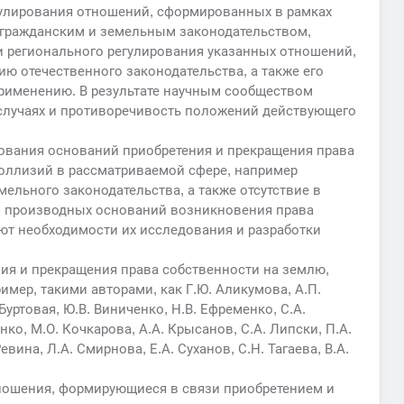
гулирования отношений, сформированных в рамках
 гражданским и земельным законодательством,
и регионального регулирования указанных отношений,
ю отечественного законодательства, а также его
именению. В результате научным сообществом
 случаях и противоречивость положений действующего
рования оснований приобретения и прекращения права
оллизий в рассматриваемой сфере, например
ельного законодательства, а также отсутствие в
и производных оснований возникновения права
т необходимости их исследования и разработки
ия и прекращения права собственности на землю,
мер, такими авторами, как Г.Ю. Аликумова, А.П.
. Буртовая, Ю.В. Виниченко, Н.В. Ефременко, С.А.
нко, М.О. Кочкарова, А.А. Крысанов, С.А. Липски, П.А.
вина, Л.А. Смирнова, Е.А. Суханов, С.Н. Тагаева, В.А.
ношения, формирующиеся в связи приобретением и