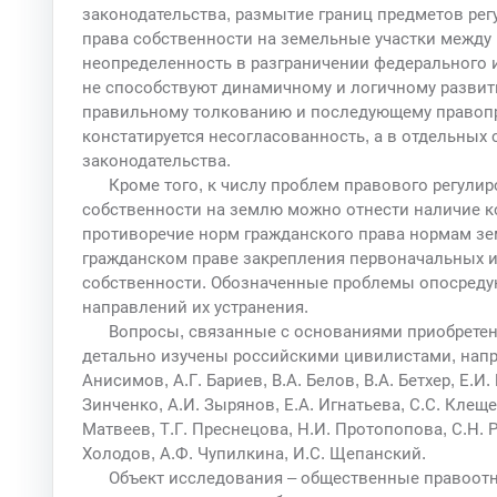
законодательства, размытие границ предметов ре
права собственности на земельные участки между
неопределенность в разграничении федерального 
не способствуют динамичному и логичному развити
правильному толкованию и последующему правопр
констатируется несогласованность, а в отдельных
законодательства.
Кроме того, к числу проблем правового регули
собственности на землю можно отнести наличие к
противоречие норм гражданского права нормам зем
гражданском праве закрепления первоначальных 
собственности. Обозначенные проблемы опосредую
направлений их устранения.
Вопросы, связанные с основаниями приобретен
детально изучены российскими цивилистами, напри
Анисимов, А.Г. Бариев, В.А. Белов, В.А. Бетхер, Е.И
Зинченко, А.И. Зырянов, Е.А. Игнатьева, С.С. Клеще
Матвеев, Т.Г. Преснецова, Н.И. Протопопова, С.Н. Ре
Холодов, А.Ф. Чупилкина, И.С. Щепанский.
Объект исследования – общественные правоот