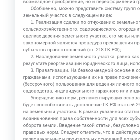
возмездное приобретение, но и переоформления г
Обобщенно, можно представить систему групп 
земельный участок в следующем виде:
1. Реализация сделки по отчуждению земельног
сельскохозяйственного, садоводческого, огороднич
сделках дарения земельного участка, его мены или
закономерной является процедура прекращения пр
субъектов правоотношений (ст. 218 ГК РФ);
2. Наследование земельного участка, равно как
результате реорганизации юридического лица, ис
3. Приватизации. На безвозмездной основе в с
гражданами, использующими их на праве пожизнен
(бессрочного) пользования для ведения личного по
садоводства, индивидуального гаражного или инд
Упорядочению норм, регламентирующих основа
будет способствовать дополнение ГК РФ статьей 2
на земельный участок». В рамках указанной стать
возникновения права собственности для всех суб
оборота земли. Введение такой статьи, безусловно
правовых норм. Следует отметить, что в действую
первоначальных и производных оснований возникн