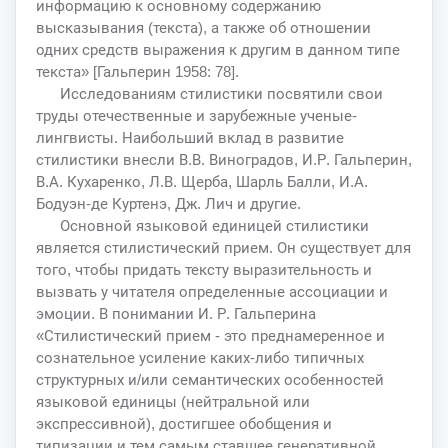
информацию к основному содержанию
высказывания (текста), а также об отношении
одних средств выражения к другим в данном типе
текста» [Гальперин 1958: 78].
Исследованиям стилистики посвятили свои
труды отечественные и зарубежные ученые-
лингвисты. Наибольший вклад в развитие
стилистики внесли В.В. Виноградов, И.Р. Гальперин,
В.А. Кухаренко, Л.В. Щерба, Шарль Балли, И.А.
Бодуэн-де Куртенэ, Дж. Лич и другие.
Основной языковой единицей стилистики
является стилистический прием. Он существует для
того, чтобы придать тексту выразительность и
вызвать у читателя определенные ассоциации и
эмоции. В понимании И. Р. Гальперина
«Стилистический прием - это преднамеренное и
сознательное усиление каких-либо типичных
структурных и/или семантических особенностей
языковой единицы (нейтральной или
экспрессивной), достигшее обобщения и
типизации и тем самым ставшее генеративной