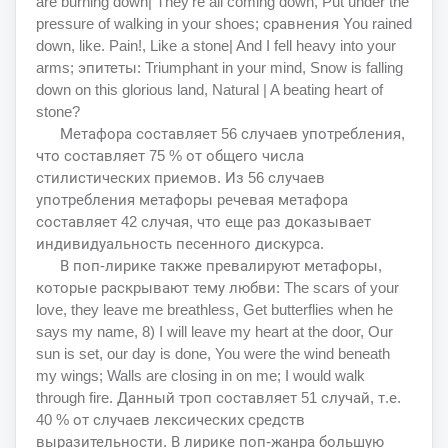
are burning down| They're all coming down, Put under the
pressure of walking in your shoes; сравнения You rained
down, like. Pain!, Like a stone| And I fell heavy into your
arms; эпитеты: Triumphant in your mind, Snow is falling
down on this glorious land, Natural | A beating heart of
stone?
Метафора составляет 56 случаев употребления,
что составляет 75 % от общего числа
стилистических приемов. Из 56 случаев
употребления метафоры речевая метафора
составляет 42 случая, что еще раз доказывает
индивидуальность песенного дискурса.
В поп-лирике также превалируют метафоры,
которые раскрывают тему любви: The scars of your
love, they leave me breathless, Get butterflies when he
says my name, 8) I will leave my heart at the door, Our
sun is set, our day is done, You were the wind beneath
my wings; Walls are closing in on me; I would walk
through fire. Данный троп составляет 51 случай, т.е.
40 % от случаев лексических средств
выразительности. В лирике поп-жанра большую