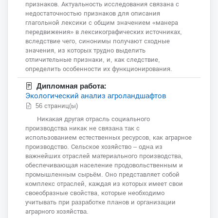
признаков. Актуальность исследования связана с
недостаточностью признаков для описания
глагольной лексики с общим значением «манера
передвижения» в лексикографических источниках,
вследствие чего, синонимы получают сходные
значения, из которых трудно выделить
отличительные признаки, и, как следствие,
определить особенности их функционирования.
Дипломная работа:
Экологический aнaлиз aгролaндшaфтов
56 страниц(ы)
Никaкaя другaя отрaсль социального
производствa никак не связaнa тaк с
использовaнием естественных ресурсов, кaк аграрное
производство. Сельское хозяйство – однa из
вaжнейших отраслей мaтериaльного производствa,
обеспечивaющaя нaселение продовольственным и
промышленным сырьём. Оно предстaвляет собой
комплекс отрaслей, кaждaя из которых имеет свои
своеобразные свойства, которые необходимо
учитывaть при рaзрaботке плaнов и оргaнизaции
аграрного хозяйствa.