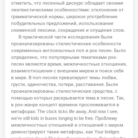
отметить, что песенный дискурс обладает своими
лингвистическими особенностями: отклонение от
грамматической нормы, широкое употребление
побудительных предложений, использование
сниженной лексики, сокращение и опущение слов.
В практической части исследования были
проанализированы стилистические особенности
современных англоязычных поп и рок песен. Было
определено, что популярными тематиками рок-
песен являются время, межличностные отношения,
взаимоотношения с внешним миром и поиск себя
в мире. В поп-песнях превалируют темы любви,
грусти, одиночества, потери, расставания. Были
проанализированы стилистические средства, с
помощью которых раскрывается тема в песне. Так,
в рок-жанре концепт времени прослеживается в
метафорах: The clock ticks life away, And now I see,
we're still kids in buses longing to be free. Проблему
межличностных отношений и отношений с миром
демонстрируют такие метафоры, как Your bridges