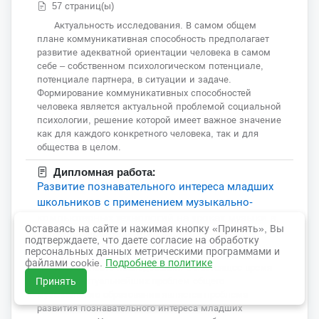
57 страниц(ы)
Актуальность исследования. В самом общем
плане коммуникативная способность предполагает
развитие адекватной ориентации человека в самом
себе – собственном психологическом потенциале,
потенциале партнера, в ситуации и задаче.
Формирование коммуникативных способностей
человека является актуальной проблемой социальной
психологии, решение которой имеет важное значение
как для каждого конкретного человека, так и для
общества в целом.
Дипломная работа:
Развитие познавательного интереса младших
школьников с применением музыкально-
компьютерных технологий на уроках музыки в
Оставаясь на сайте и нажимая кнопку «Принять», Вы
общеобразовательной школе
подтверждаете, что даете согласие на обработку
87 страниц(ы)
персональных данных метрическими программами и
файлами cookie.
Подробнее в политике
Актуальность исследования. В настоящее время
одной из актуальнейших проблем общего
Принять
музыкального образования является проблема
развития познавательного интереса младших