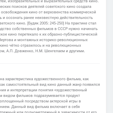
ей, изобразительных и выразительных средств кино.
ческих поисков деятелей советского кино создала
 освобождения кино от верховенства коммерческой
ь и осознать ранее неизвестную действительность
ского кино. [Будяк 2005: 245-250] На практике стал
водство собственных фильмов в СССР нужно начинать
ское кино перетекало к их образно-публицистической
 Вертова и монтажных историко-революционных
 кино чётко отразилось и на революционных
м, А.П. Довженко, Н.М. Шенгелаем и другими.
на характеристика художественного фильма, как
как самостоятельный вид кино данный жанр появился
рения и интерпретации понятия «художественный
им видом фильмов подразумевается продукт
воплощенный посредством актерской игры в
нием. Данный вид фильма включает в себя
етражный или полнометражный в зависимости от его