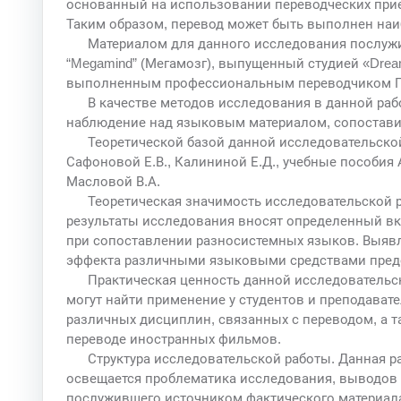
основанный на использовании переводческих прием
Таким образом, перевод может быть выполнен наи
Материалом для данного исследования послу
“Megamind” (Мегамозг), выпущенный студией «Dream
выполненным профессиональным переводчиком П
В качестве методов исследования в данной раб
наблюдение над языковым материалом, сопоставит
Теоретической базой данной исследовательской
Сафоновой Е.В., Калининой Е.Д., учебные пособия 
Масловой В.А.
Теоретическая значимость исследовательской р
результаты исследования вносят определенный вк
при сопоставлении разносистемных языков. Выяв
эффекта различными языковыми средствами предст
Практическая ценность данной исследовательск
могут найти применение у студентов и преподават
различных дисциплин, связанных с переводом, а т
переводе иностранных фильмов.
Структура исследовательской работы. Данная ра
освещается проблематика исследования, выводов к
послужившего источником фактического материал