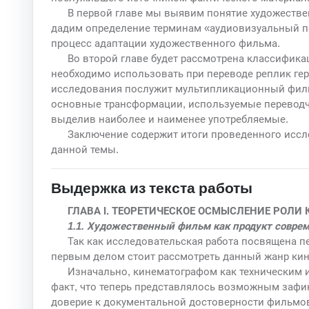
В первой главе мы выявим понятие художествен
дадим определение терминам «аудиовизуальный п
процесс адаптации художественного фильма.
Во второй главе будет рассмотрена классифик
необходимо использовать при переводе реплик ге
исследования послужит мультипликационный филь
основные трансформации, используемые переводч
выделив наиболее и наименее употребляемые.
Заключение содержит итоги проведенного иссл
данной темы.
Выдержка из текста работы
ГЛАВА I. ТЕОРЕТИЧЕСКОЕ ОСМЫСЛЕНИЕ РОЛ
1.1. Художественный фильм как продукт совре
Так как исследовательская работа посвящена п
первым делом стоит рассмотреть данный жанр кин
Изначально, кинематографом как техническим 
факт, что теперь представлялось возможным зафи
доверие к документальной достоверности фильмов