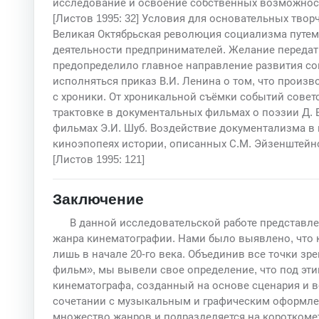
исследование и освоение собственных возможност
[Листов 1995: 32] Условия для основательных твор
Великая Октябрьская революция социализма путем
деятельности предпринимателей. Желание передат
предопределило главное направление развития совет
исполняться приказ В.И. Ленина о том, что произ
с хроники. От хроникальной съёмки событий совет
трактовке в документальных фильмах о поэзии Д.
фильмах Э.И. Шуб. Воздействие документализма в
киноэпопеях истории, описанных С.М. Эйзенштейно
[Листов 1995: 121]
Заключение
В данной исследовательской работе представле
жанра кинематографии. Нами было выявлено, что 
лишь в начале 20-го века. Объединив все точки з
фильм», мы вывели свое определение, что под эт
кинематографа, созданный на основе сценария и 
сочетании с музыкальным и графическим оформле
множество жанров и подразделяется на коротком