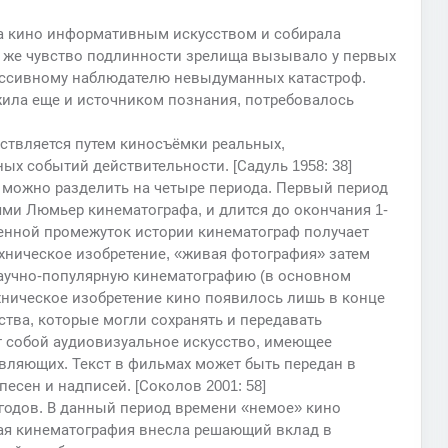
ла кино информативным искусством и собирала
о же чувство подлинности зрелища вызывало у первых
ассивному наблюдателю невыдуманных катастроф.
жила еще и источником познания, потребовалось
ествляется путем киносъёмки реальных,
х событий действительности. [Садуль 1958: 38]
 можно разделить на четыре периода. Первый период
ьями Люмьер кинематографа, и длится до окончания 1-
менной промежуток истории кинематограф получает
хническое изобретение, «живая фотография» затем
научно-популярную кинематографию (в основном
ехническое изобретение кино появилось лишь в конце
тва, которые могли сохранять и передавать
 собой аудиовизуальное искусство, имеющее
тавляющих. Текст в фильмах может быть передан в
есен и надписей. [Соколов 2001: 58]
 годов. В данный период времени «немое» кино
ая кинематография внесла решающий вклад в