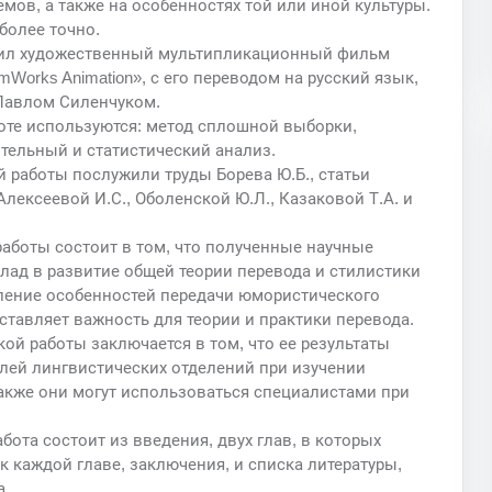
ов, а также на особенностях той или иной культуры.
более точно.
жил художественный мультипликационный фильм
Works Animation», с его переводом на русский язык,
авлом Силенчуком.
оте используются: метод сплошной выборки,
ельный и статистический анализ.
 работы послужили труды Борева Ю.Б., статьи
Алексеевой И.С., Оболенской Ю.Л., Казаковой Т.А. и
аботы состоит в том, что полученные научные
лад в развитие общей теории перевода и стилистики
ление особенностей передачи юмористического
авляет важность для теории и практики перевода.
ой работы заключается в том, что ее результаты
елей лингвистических отделений при изучении
акже они могут использоваться специалистами при
бота состоит из введения, двух глав, в которых
 каждой главе, заключения, и списка литературы,
а.