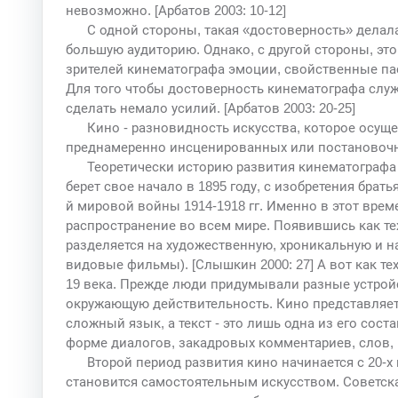
невозможно. [Арбатов 2003: 10-12]
С одной стороны, такая «достоверность» дела
большую аудиторию. Однако, с другой стороны, эт
зрителей кинематографа эмоции, свойственные п
Для того чтобы достоверность кинематографа слу
сделать немало усилий. [Арбатов 2003: 20-25]
Кино - разновидность искусства, которое осущ
преднамеренно инсценированных или постановочны
Теоретически историю развития кинематографа
берет свое начало в 1895 году, с изобретения брат
й мировой войны 1914-1918 гг. Именно в этот вре
распространение во всем мире. Появившись как те
разделяется на художественную, хроникальную и 
видовые фильмы). [Слышкин 2000: 27] А вот как т
19 века. Прежде люди придумывали разные устройс
окружающую действительность. Кино представляет
сложный язык, а текст - это лишь одна из его сос
форме диалогов, закадровых комментариев, слов, п
Второй период развития кино начинается с 20-х
становится самостоятельным искусством. Советск