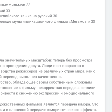
енных фильмов 33
ций 33
нглийского языка на русский 36
ереводе мультипликационного фильма «Мегамозг» 39
ла значительных масштабов: теперь без просмотра
дно проведение досуга. Люди всех возрастов с
одства режиссёров из различных стран мира, как с
ый перевод выполнен качественно.
кусство, обладающее своим собственным сложным
отношение к фильму, некорректная передача реплики
привести к снижению экспрессии и эмоционального
дожественных фильмов является передача юмора. Это
ак и в словесной передаче юмористического эффекта.